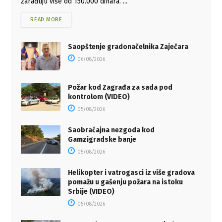
zarađuju više od 150.000 dinara. ...
READ MORE
Saopštenje gradonačelnika Zaječara
06/08/2026
Požar kod Zagrađa za sada pod
kontrolom (VIDEO)
05/08/2026
Saobraćajna nezgoda kod
Gamzigradske banje
05/08/2026
Helikopter i vatrogasci iz više gradova
pomažu u gašenju požara na istoku
Srbije (VIDEO)
05/08/2026