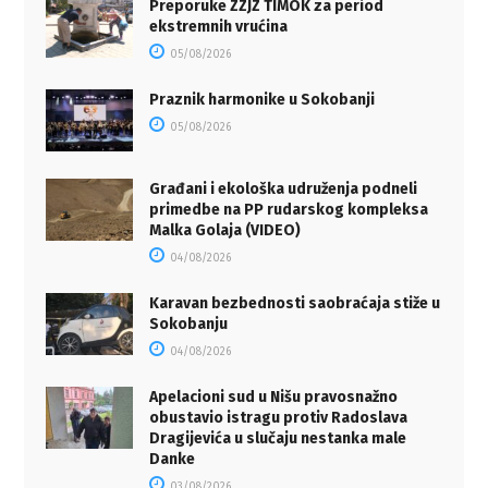
Preporuke ZZJZ TIMOK za period
ekstremnih vrućina
05/08/2026
Praznik harmonike u Sokobanji
05/08/2026
Građani i ekološka udruženja podneli
primedbe na PP rudarskog kompleksa
Malka Golaja (VIDEO)
04/08/2026
Karavan bezbednosti saobraćaja stiže u
Sokobanju
04/08/2026
Apelacioni sud u Nišu pravosnažno
obustavio istragu protiv Radoslava
Dragijevića u slučaju nestanka male
Danke
03/08/2026