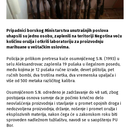
Pripadnici borskog Ministarstva unutrašnjih poslova
uhapsili su jednu osobu, zaplenili na teritoriji Negotina veću
količinu oružja i otkrili laboratoriju za proizvodnju
marihuane u veštačkim uslovima.
Policija je prilikom pretresa kuće osumnjičenog S.N. (1993) u
selu Aleksandrovac zaplenila 19 pušaka u ilegalnom posedu,
među kojima je 12 pušaka ručne izrade, devet pištolja, pet
ručnih bombi, dva trotilna metka, dva vremenska upaljača i
više od 500 metaka različitog kalibra.
Osumnjičenom S.N. određeno je zadržavanje do 48 sati, zbog
postojanja osnova sumnje da je počinio krivično delo
neovlašćenja proizvodnja i stavljanje u promet opojnih droga i
nedozvoljena proizvodnja, držanje, nošenje i promet oružja i
eksplozivnih materija, nakon čega će u zakonskom roku biti
sproveden nadležnom tužilaštvu, navodi se u saopštenju PU
Bor.