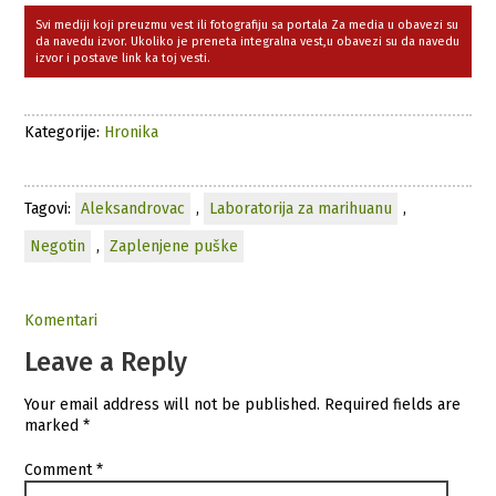
Svi mediji koji preuzmu vest ili fotografiju sa portala Za media u obavezi su
da navedu izvor. Ukoliko je preneta integralna vest,u obavezi su da navedu
izvor i postave link ka toj vesti.
Kategorije:
Hronika
Tagovi:
Aleksandrovac
,
Laboratorija za marihuanu
,
Negotin
,
Zaplenjene puške
Komentari
Leave a Reply
Your email address will not be published.
Required fields are
marked
*
Comment
*