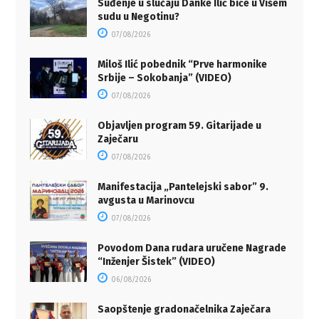
Suđenje u slučaju Danke Ilić biće u Višem
sudu u Negotinu?
07/08/2026
Miloš Ilić pobednik “Prve harmonike
Srbije – Sokobanja” (VIDEO)
07/08/2026
Objavljen program 59. Gitarijade u
Zaječaru
07/08/2026
Manifestacija „Pantelejski sabor” 9.
avgusta u Marinovcu
07/08/2026
Povodom Dana rudara uručene Nagrade
“Inženjer Šistek” (VIDEO)
06/08/2026
Saopštenje gradonačelnika Zaječara