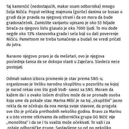
Taj kamenčić (nedostajućih, makar osam odbornika) mnogo
žulja Ničića. Poput velikog majmuna (gorile) danima se busao u
grudi da je pravda na njegovoj strani i da on mora da bude
gradonačelnik. Zamislite varijantu-upisano je oko 53 hiljade
birača-za njegovu listu glasalo je oko 7000 ljudi. To mu dođe
negde oko 13% stanovnika grada i sela koji su dali poverenje
Ničiću. Pametnom ne treba tumačenje a budali ne vredi pričati
do jutra.
Naravno njegovo pravo je da mešetari, ovo je njegova
poslednja šansa da se dokopa vlasti u Zaječaru. Sledeća neće
postojati.
Odmah nakon izbora promenio je stav prema SNS-u,
organizovao je Veliku narodnu skupštinu u pozorištu na kojoj
je narod rekao ono što godi Vođi- savez sa SNS. Moram da
kažem da i u ovako lošem društvu može da se pronađe osoba
koja ume da pokaže stav. Marina Milić je na toj „skupštini“ jasno
rekla da ne očekuju da ona menja svoje stavove, da proguta
sve što je pričala prethodnih nekoliko godina. Bravo za Marinu
a u isto vreme otkrivamo da odbornička grupa GG Ničić nije
„monolitna“ i da se i tu svašta može očekivati. To važi i za
ostale odborničke grupe. Sastavljene su od po nekoliko