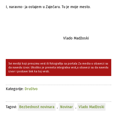
I, naravno- ja ostajem u Zaječaru. Tu je moje mesto.
Vlado Madžoski
Svi mediji koji preuzmu vest ili fotografiju sa portala Za media u obavezi su
da navedu izvor. Ukoliko je preneta integralna vest,u obavezi su da navedu
izvor i postave link ka toj vesti.
Kategorije:
Društvo
Tagovi:
Bezbednost novinara
,
Novinar
,
Vlado Madžoski