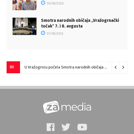
06/08/2026
Smotra narodnih običaja „Vražogrnački
točakˮ 7. i 8. avgusta
07/08/2026
U Vražogrncu počela Smotra narodnih običaja „Vražogrnački točak“