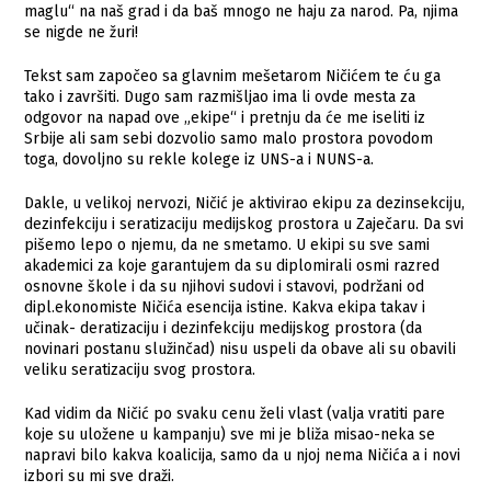
maglu“ na naš grad i da baš mnogo ne haju za narod. Pa, njima
se nigde ne žuri!
Tekst sam započeo sa glavnim mešetarom Ničićem te ću ga
tako i završiti. Dugo sam razmišljao ima li ovde mesta za
odgovor na napad ove „ekipe“ i pretnju da će me iseliti iz
Srbije ali sam sebi dozvolio samo malo prostora povodom
toga, dovoljno su rekle kolege iz UNS-a i NUNS-a.
Dakle, u velikoj nervozi, Ničić je aktivirao ekipu za dezinsekciju,
dezinfekciju i seratizaciju medijskog prostora u Zaječaru. Da svi
pišemo lepo o njemu, da ne smetamo. U ekipi su sve sami
akademici za koje garantujem da su diplomirali osmi razred
osnovne škole i da su njihovi sudovi i stavovi, podržani od
dipl.ekonomiste Ničića esencija istine. Kakva ekipa takav i
učinak- deratizaciju i dezinfekciju medijskog prostora (da
novinari postanu služinčad) nisu uspeli da obave ali su obavili
veliku seratizaciju svog prostora.
Kad vidim da Ničić po svaku cenu želi vlast (valja vratiti pare
koje su uložene u kampanju) sve mi je bliža misao-neka se
napravi bilo kakva koalicija, samo da u njoj nema Ničića a i novi
izbori su mi sve draži.