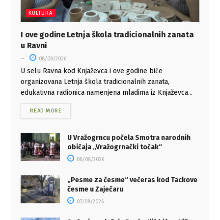
KULTURA
I ove godine Letnja škola tradicionalnih zanata
u Ravni
08/08/2026
U selu Ravna kod Knjaževca i ove godine biće
organizovana Letnja škola tradicionalnih zanata,
edukativna radionica namenjena mladima iz Knjaževca...
READ MORE
U Vražogrncu počela Smotra narodnih
običaja „Vražogrnački točak“
08/08/2026
„Pesme za česme“ večeras kod Tackove
česme u Zaječaru
07/08/2026