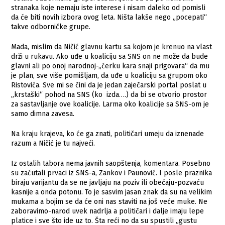
stranaka koje nemaju iste interese i nisam daleko od pomisli
da će biti novih izbora ovog leta. Ništa lakše nego „pocepati“
takve odborničke grupe.
Mada, mislim da Ničić glavnu kartu sa kojom je krenuo na vlast
drži u rukavu. Ako uđe u koaliciju sa SNS on ne može da bude
glavni ali po onoj narodnoj-„ćerku kara snaji prigovara“ da mu
je plan, sve više pomišljam, da uđe u koaliciju sa grupom oko
Ristovića. Sve mi se čini da je jedan zaječarski portal poslat u
„krstaški“ pohod na SNS (ko izda….) da bi se otvorio prostor
za sastavljanje ove koalicije. Larma oko koalicije sa SNS-om je
samo dimna zavesa.
Na kraju krajeva, ko će ga znati, političari umeju da iznenade
razum a Ničić je tu najveći.
Iz ostalih tabora nema javnih saopštenja, komentara. Posebno
su zaćutali prvaci iz SNS-a, Zankov i Paunović. I posle praznika
biraju varijantu da se ne javljaju na poziv ili obećaju-pozvaću
kasnije a onda potonu. To je sasvim jasan znak da su na velikim
mukama a bojim se da će oni nas staviti na još veće muke. Ne
zaboravimo-narod uvek nadrlja a političari i dalje imaju lepe
platice i sve što ide uz to. Šta reći no da su spustili „gustu