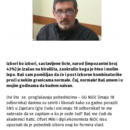
Izbori ko izbori, sastavljene liste, narod (impozantni broj
43%) je izašao na birališta, zaokružio koga je hteo i molim
lepo. Baš sam pomišljao da će i post izborne kombinatorike
proći u nekim granicama normale. Čuj, normale! Baš umem i u
mojim godinama da budem naivan.
Ovi što se proglašavaju pobednicima – GG Ničić (imaju 18
odbornika) danima su seirili i likovali kako su gadno porazili
SNS u Zaječaru (gle čuda i oni imaju 18 odbornika!) te me
nateraše da se zapitam-a ko je ovde lud? Baš me čudi da
akademici Katić, Ofset Miki i dipl.ekonomista Ničić nisu
upoznati da je pobednik izbora onaj ko formira vlast.