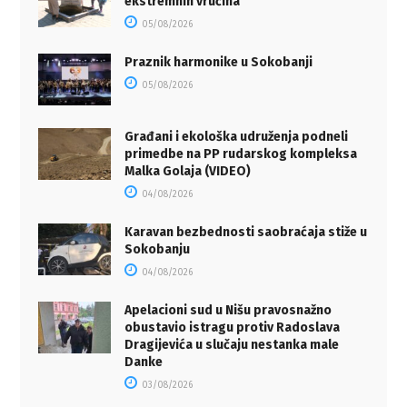
ekstremnih vrućina
05/08/2026
Praznik harmonike u Sokobanji
05/08/2026
Građani i ekološka udruženja podneli
primedbe na PP rudarskog kompleksa
Malka Golaja (VIDEO)
04/08/2026
Karavan bezbednosti saobraćaja stiže u
Sokobanju
04/08/2026
Apelacioni sud u Nišu pravosnažno
obustavio istragu protiv Radoslava
Dragijevića u slučaju nestanka male
Danke
03/08/2026