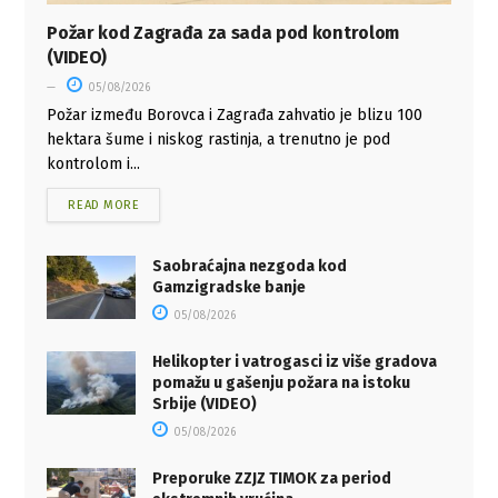
Požar kod Zagrađa za sada pod kontrolom
(VIDEO)
05/08/2026
Požar između Borovca i Zagrađa zahvatio je blizu 100
hektara šume i niskog rastinja, a trenutno je pod
kontrolom i...
READ MORE
Saobraćajna nezgoda kod
Gamzigradske banje
05/08/2026
Helikopter i vatrogasci iz više gradova
pomažu u gašenju požara na istoku
Srbije (VIDEO)
05/08/2026
Preporuke ZZJZ TIMOK za period