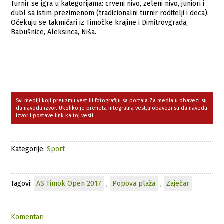
Turnir se igra u kategorijama: crveni nivo, zeleni nivo, juniori i
dubl sa istim prezimenom (tradicionalni turnir roditelji i deca).
Očekuju se takmičari iz Timočke krajine i Dimitrovgrada,
Babušnice, Aleksinca, Niša.
Svi mediji koji preuzmu vest ili fotografiju sa portala Za media u obavezi su
da navedu izvor. Ukoliko je preneta integralna vest,u obavezi su da navedu
izvor i postave link ka toj vesti.
Kategorije:
Sport
Tagovi:
AS Timok Open 2017
,
Popova plaža
,
Zaječar
Komentari