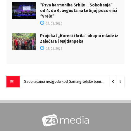
“Prva harmonika Srbije – Sokobanja”
od 4. do 6. avgusta na Letnjoj pozornici
“Vrelo”
03/08/2026
Projekat „Koreni i krila“ okupio mlade iz
Zaječara i Majdanpeka
03/08/2026
Saobraćajna nezgoda kod Gamzigradske banje
05/08/2026