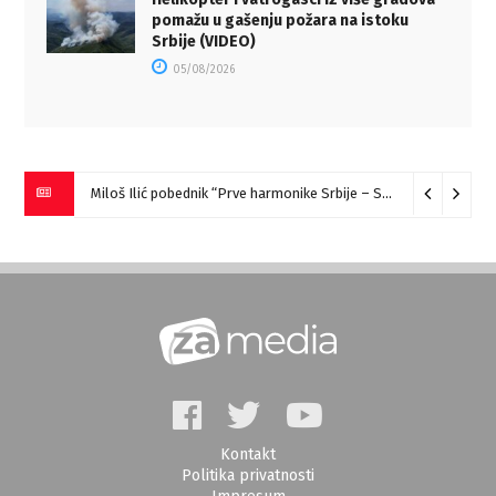
pomažu u gašenju požara na istoku
Srbije (VIDEO)
05/08/2026
Miloš Ilić pobednik “Prve harmonike Srbije – Sokobanja” (VIDEO)
Kontakt
Politika privatnosti