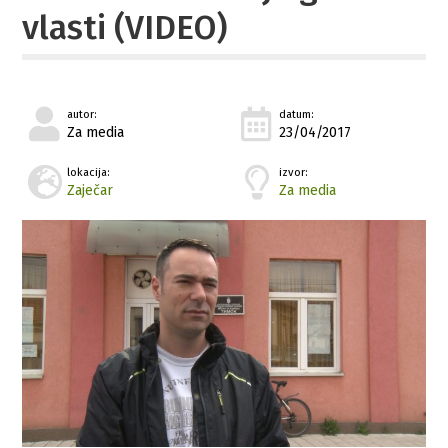
vlasti (VIDEO)
autor:
datum:
Za media
23/04/2017
lokacija:
izvor:
Zaječar
Za media