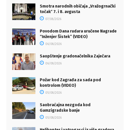
Smotra narodnih običaja „Vražogrnački
točakˮ 7. i 8. avgusta
07/08/2026
Povodom Dana rudara uručene Nagrade
“Inženjer Šistek” (VIDEO)
06/08/2026
Saopštenje gradonačelnika Zaječara
06/08/2026
Požar kod Zagrađa za sada pod
kontrolom (VIDEO)
05/08/2026
Saobraćajna nezgoda kod
Gamzigradske banje
05/08/2026
Helikopter i vatrogasci iz više gradova