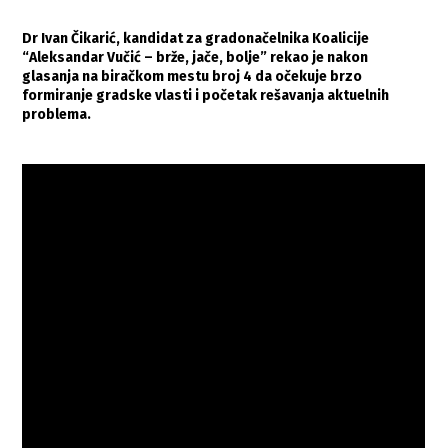
Dr Ivan Čikarić, kandidat za gradonačelnika Koalicije
“Aleksandar Vučić – brže, jače, bolje” rekao je nakon
glasanja na biračkom mestu broj 4 da očekuje brzo
formiranje gradske vlasti i početak rešavanja aktuelnih
problema.