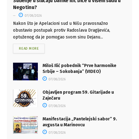
Suđenje u slučaju Danke Ilić biće u Višem sudu u
Negotinu?
07/08/2026
Nakon što je Apelacioni sud u Nišu pravosnažno
obustavio postupak protiv Radoslava Dragijevića,
optuženog da je pomogao svom sinu Dejanu...
READ MORE
Miloš Ilić pobednik “Prve harmonike
Srbije – Sokobanja” (VIDEO)
07/08/2026
Objavljen program 59. Gitarijade u
Zaječaru
07/08/2026
Manifestacija „Pantelejski sabor” 9.
avgusta u Marinovcu
07/08/2026