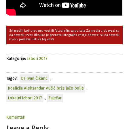
Svi mediji koji preuzmu vest ili fotografiju sa portala Za media u obavezi su
da navedu izvor. Ukoliko je preneta integralna vest,u obavezi su da navedu
izvor i postave link ka toj vesti.
Kategorije:
Izbori 2017
Tagovi:
Dr Ivan Čikarić
,
Koalicija Aleksandar Vučić brže jače bolje
,
Lokalni izbori 2017
,
Zaječar
Komentari
Leave a Reply