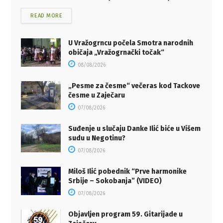
READ MORE
U Vražogrncu počela Smotra narodnih
običaja „Vražogrnački točak“
08/08/2026
„Pesme za česme“ večeras kod Tackove
česme u Zaječaru
07/08/2026
Suđenje u slučaju Danke Ilić biće u Višem
sudu u Negotinu?
07/08/2026
Miloš Ilić pobednik “Prve harmonike
Srbije – Sokobanja” (VIDEO)
07/08/2026
Objavljen program 59. Gitarijade u