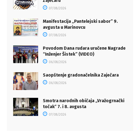
Zaječaru
07/08/2026
Manifestacija „Pantelejski sabor” 9.
avgusta u Marinovcu
07/08/2026
Povodom Dana rudara uručene Nagrade
“Inženjer Šistek” (VIDEO)
06/08/2026
Saopštenje gradonačelnika Zaječara
06/08/2026
Smotra narodnih običaja „Vražogrnački
točakˮ 7. i 8. avgusta
07/08/2026