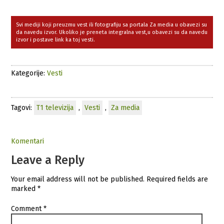
Svi mediji koji preuzmu vest ili fotografiju sa portala Za media u obavezi su
da navedu izvor. Ukoliko je preneta integralna vest,u obavezi su da navedu
izvor i postave link ka toj vesti.
Kategorije:
Vesti
Tagovi:
T1 televizija
,
Vesti
,
Za media
Komentari
Leave a Reply
Your email address will not be published.
Required fields are
marked
*
Comment
*