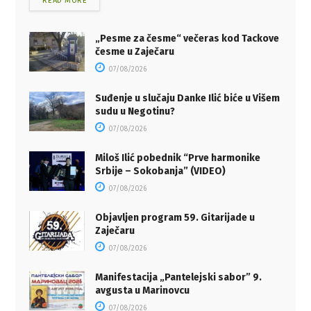
READ MORE
„Pesme za česme“ večeras kod Tackove
česme u Zaječaru
07/08/2026
Suđenje u slučaju Danke Ilić biće u Višem
sudu u Negotinu?
07/08/2026
Miloš Ilić pobednik “Prve harmonike
Srbije – Sokobanja” (VIDEO)
07/08/2026
Objavljen program 59. Gitarijade u
Zaječaru
07/08/2026
Manifestacija „Pantelejski sabor” 9.
avgusta u Marinovcu
07/08/2026