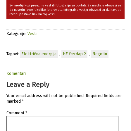
Svi mediji koji preuzmu vest ili fotografiju sa portala Za media u obavezi su
da navedu izvor. Ukoliko je preneta integralna vest,u obavezi su da navedu
izvor i postave link ka toj vesti.
Kategorije:
Vesti
Tagovi:
Električna energija
,
HE Đerdap 2
,
Negotin
Komentari
Leave a Reply
Your email address will not be published.
Required fields are
marked
*
Comment
*