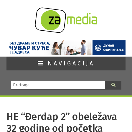
NAVIGACIJA
Pretraga:
Pretraga
HE “Đerdap 2” obeležava
32 godine od početka