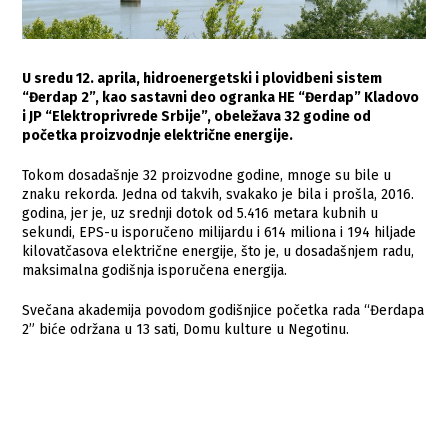
U sredu 12. aprila, hidroenergetski i plovidbeni sistem
“Đerdap 2”, kao sastavni deo ogranka HE “Đerdap” Kladovo
i JP “Elektroprivrede Srbije”, obeležava 32 godine od
početka proizvodnje električne energije.
Tokom dosadašnje 32 proizvodne godine, mnoge su bile u
znaku rekorda. Jedna od takvih, svakako je bila i prošla, 2016.
godina, jer je, uz srednji dotok od 5.416 metara kubnih u
sekundi, EPS-u isporučeno milijardu i 614 miliona i 194 hiljade
kilovatčasova električne energije, što je, u dosadašnjem radu,
maksimalna godišnja isporučena energija.
Svečana akademija povodom godišnjice početka rada “Đerdapa
2” biće održana u 13 sati, Domu kulture u Negotinu.