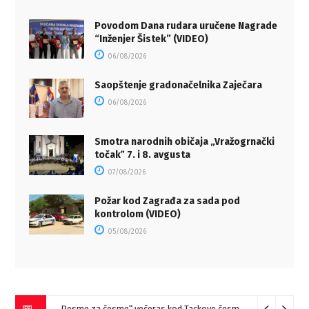
Povodom Dana rudara uručene Nagrade
“Inženjer Šistek” (VIDEO)
06/08/2026
Saopštenje gradonačelnika Zaječara
06/08/2026
Smotra narodnih običaja „Vražogrnački
točakˮ 7. i 8. avgusta
07/08/2026
Požar kod Zagrađa za sada pod
kontrolom (VIDEO)
05/08/2026
„Pesme za česme“ večeras kod Tackove česme u Zaječaru