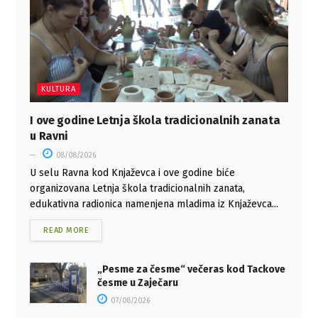
KULTURA
I ove godine Letnja škola tradicionalnih zanata
u Ravni
08/08/2026
U selu Ravna kod Knjaževca i ove godine biće
organizovana Letnja škola tradicionalnih zanata,
edukativna radionica namenjena mladima iz Knjaževca...
READ MORE
„Pesme za česme“ večeras kod Tackove
česme u Zaječaru
07/08/2026