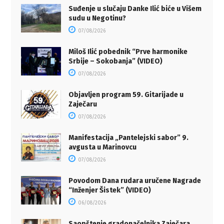
Suđenje u slučaju Danke Ilić biće u Višem
sudu u Negotinu?
07/08/2026
Miloš Ilić pobednik “Prve harmonike
Srbije – Sokobanja” (VIDEO)
07/08/2026
Objavljen program 59. Gitarijade u
Zaječaru
07/08/2026
Manifestacija „Pantelejski sabor” 9.
avgusta u Marinovcu
07/08/2026
Povodom Dana rudara uručene Nagrade
“Inženjer Šistek” (VIDEO)
06/08/2026
Saopštenje gradonačelnika Zaječara