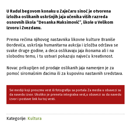
U Radul begovom konaku u Zaječaru sinoć je otvorena
izložba oslikanih uskršnjih jaja učenika viših razreda
osnovnih škola “Desanka Maksimović”, škole u Velikom
Izvoru i Zvezdanu.
Prema rečima njihovog nastavnika likovne kulture Braniše
Đorđevića, uskršnja humanitarna aukcija i izložba održava se
svake druge godine, a deca oslikavaju jaja ikonama ali i na
slobodnu temu, i tu ustvari pokazuju najveću kreativnost.
Novac prikupljen od prodaje oslikanih jaja namenjen je za
pomoć siromašnim đacima ili za kupovinu nastavnih sredstava.
Svi mediji koji preuzmu vest ili fotografiju sa portala Za media u obavezi su
da navedu izvor. Ukoliko je preneta integralna vest,u obavezi su da navedu
izvor i postave link ka toj vesti.
Kategorije:
Kultura