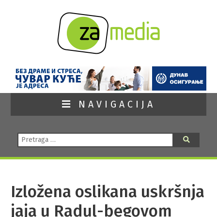
NAVIGACIJA
Pretraga:
Pretraga
Izložena oslikana uskršnja
jaja u Radul-begovom