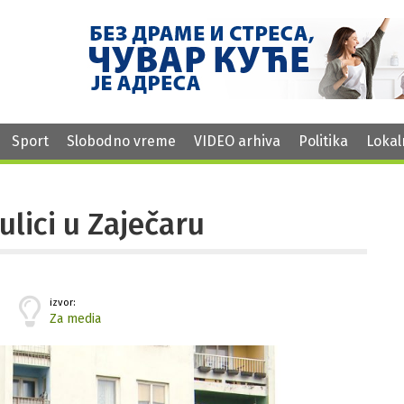
Sport
Slobodno vreme
VIDEO arhiva
Politika
Lokal
ulici u Zaječaru
izvor:
Za media