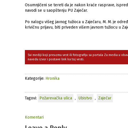
Osumnjičeni se tereti da je nakon kraće rasprave, ispre
navodi se u saopštenju PU Zaječar.
Po nalogu višeg javnog tužioca u Zaječaru, M. M. je odre
krivičnu prijavu, biti priveden višem javnom tužiocu u Zaj
Svi mediji koji preuzmu vest ili fotografiju sa portala Za media u ob
navedu izvor i postave link ka toj vesti.
Kategorije:
Hronika
Tagovi:
Požarevačka ulica
,
Ubistvo
,
Zaječar
Komentari