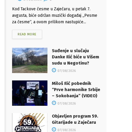
Kod Tackove česme u Zaječaru, u petak 7.
avgusta, biće održan muzički događaj „Pesme
za česme“, a ovom prilikom nastupiće...
READ MORE
Suđenje u slučaju
Danke Ilić biće u Višem
sudu u Negotinu?
07/08/2026
Miloš Ilić pobednik
“Prve harmonike Srbije
– Sokobanja” (VIDEO)
07/08/2026
Objavljen program 59.
Gitarijade u Zaječaru
07/08/2026