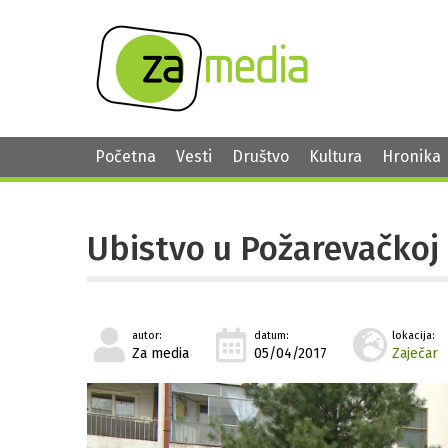
Početna
Vesti
Društvo
Kultura
Hronika
Ubistvo u Požarevačkoj 
autor:
datum:
lokacija:
Za media
05/04/2017
Zaječar