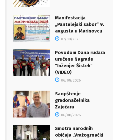
Manifestacija
„Pantelejski sabor” 9.
avgusta u Marinovcu
07/08/2026
Povodom Dana rudara
uručene Nagrade
“Inženjer Šistek”
(VIDEO)
06/08/2026
Saopštenje
gradonačelnika
Zaječara
06/08/2026
Smotra narodnih
običaja „Vražogrnački