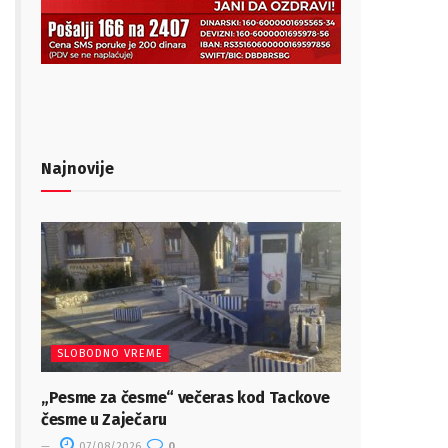
Najnovije
SLOBODNO VREME
„Pesme za česme“ večeras kod Tackove
česme u Zaječaru
07/08/2026
0