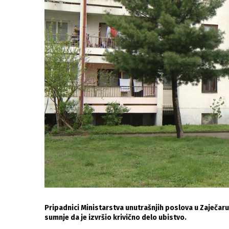
Pripadnici Ministarstva unutrašnjih poslova u Zaječaru
sumnje da je izvršio krivično delo ubistvo.