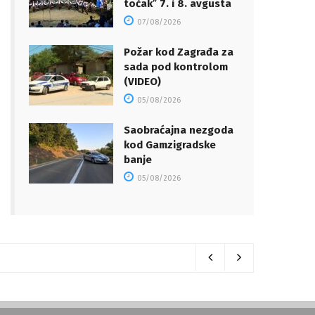
točakˮ 7. i 8. avgusta
07/08/2026
Požar kod Zagrađa za
sada pod kontrolom
(VIDEO)
05/08/2026
Saobraćajna nezgoda
kod Gamzigradske
banje
05/08/2026