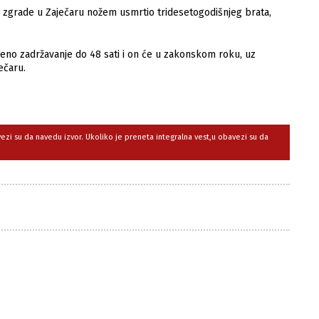
d zgrade u Zaječaru nožem usmrtio tridesetogodišnjeg brata,
đeno zadržavanje do 48 sati i on će u zakonskom roku, uz
ečaru.
avezi su da navedu izvor. Ukoliko je preneta integralna vest,u obavezi su da