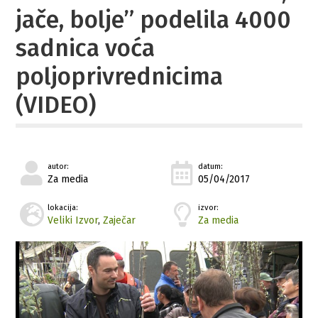
jače, bolje” podelila 4000
sadnica voća
poljoprivrednicima
(VIDEO)
autor:
datum:
Za media
05/04/2017
lokacija:
izvor:
Veliki Izvor
,
Zaječar
Za media