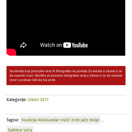
Svi mediji koji preuzmu vest ili fotografiju sa portala Za media u obavezi su
da navedu izvor. Ukoliko je preneta integralna vest,u obavezi su da navedu
izvor i postave link ka toj vesti.
Kategorije:
Izbori 2017
Tagovi:
Koalicija Aleksandar Vučić brže jače bolje
,
Sadnice voća