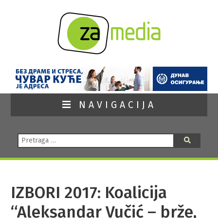
NAVIGACIJA
Pretraga:
Pretraga
IZBORI 2017: Koalicija
“Aleksandar Vučić – brže,