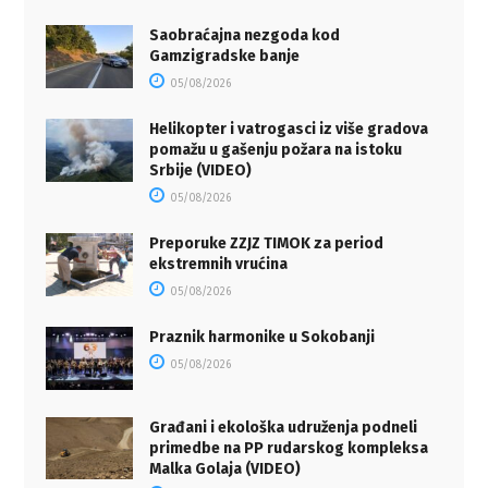
Saobraćajna nezgoda kod
Gamzigradske banje
05/08/2026
Helikopter i vatrogasci iz više gradova
pomažu u gašenju požara na istoku
Srbije (VIDEO)
05/08/2026
Preporuke ZZJZ TIMOK za period
ekstremnih vrućina
05/08/2026
Praznik harmonike u Sokobanji
05/08/2026
Građani i ekološka udruženja podneli
primedbe na PP rudarskog kompleksa
Malka Golaja (VIDEO)