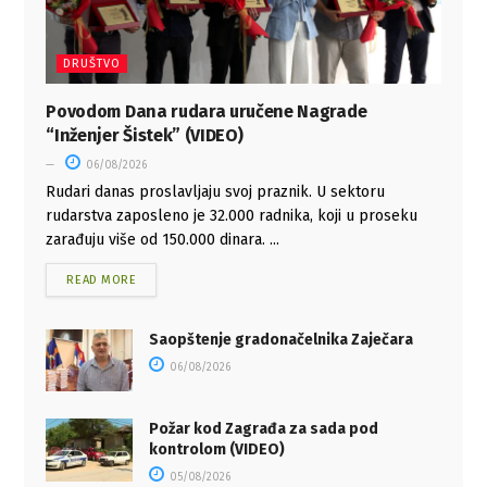
DRUŠTVO
Povodom Dana rudara uručene Nagrade
“Inženjer Šistek” (VIDEO)
06/08/2026
Rudari danas proslavljaju svoj praznik. U sektoru
rudarstva zaposleno je 32.000 radnika, koji u proseku
zarađuju više od 150.000 dinara. ...
READ MORE
Saopštenje gradonačelnika Zaječara
06/08/2026
Požar kod Zagrađa za sada pod
kontrolom (VIDEO)
05/08/2026