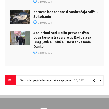
04/08/2026
Karavan bezbednosti saobraćaja stiže u
Sokobanju
04/08/2026
Apelacioni sud u Nišu pravosnažno
obustavio istragu protiv Radoslava
Dragijevića u slučaju nestanka male
Danke
03/08/2026
Saopštenje gradonačelnika Zaječara
06/08/2026