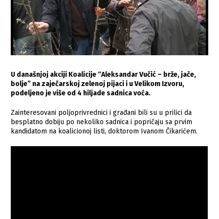
U današnjoj akciji Koalicije “Aleksandar Vučić – brže, jače,
bolje” na zaječarskoj zelenoj pijaci i u Velikom Izvoru,
podeljeno je više od 4 hiljade sadnica voća.
Zainteresovani poljoprivrednici i građani bili su u prilici da
besplatno dobiju po nekoliko sadnica i popričaju sa prvim
kandidatom na koalicionoj listi, doktorom Ivanom Čikarićem.