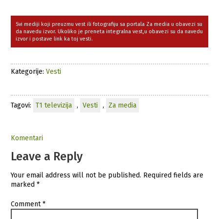
Svi mediji koji preuzmu vest ili fotografiju sa portala Za media u obavezi su
da navedu izvor. Ukoliko je preneta integralna vest,u obavezi su da navedu
izvor i postave link ka toj vesti.
Kategorije:
Vesti
Tagovi:
T1 televizija
,
Vesti
,
Za media
Komentari
Leave a Reply
Your email address will not be published.
Required fields are
marked
*
Comment
*