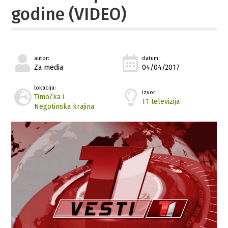
godine (VIDEO)
autor:
datum:
Za media
04/04/2017
lokacija:
izvor:
Timočka i
T1 televizija
Negotinska krajina