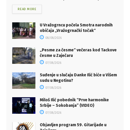
READ MORE
U Vražogrncu počela Smotra narodnih
običaja „Vražogrnački točak“
08/08/2026
„Pesme za česme“ večeras kod Tackove
česme u Zaječaru
07/08/2026
Suđenje u slučaju Danke Ilić biće u Višem
sudu u Negotinu?
07/08/2026
Miloš Ilić pobednik “Prve harmonike
Srbije – Sokobanja” (VIDEO)
07/08/2026
Objavljen program 59. Gitarijade u