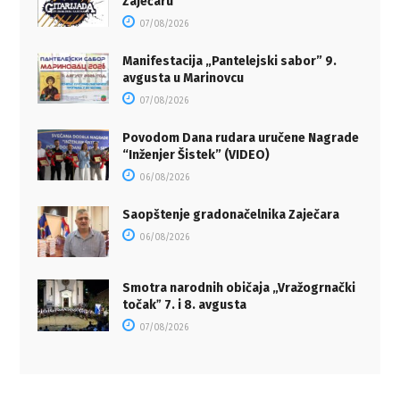
Zaječaru
07/08/2026
Manifestacija „Pantelejski sabor” 9.
avgusta u Marinovcu
07/08/2026
Povodom Dana rudara uručene Nagrade
“Inženjer Šistek” (VIDEO)
06/08/2026
Saopštenje gradonačelnika Zaječara
06/08/2026
Smotra narodnih običaja „Vražogrnački
točakˮ 7. i 8. avgusta
07/08/2026