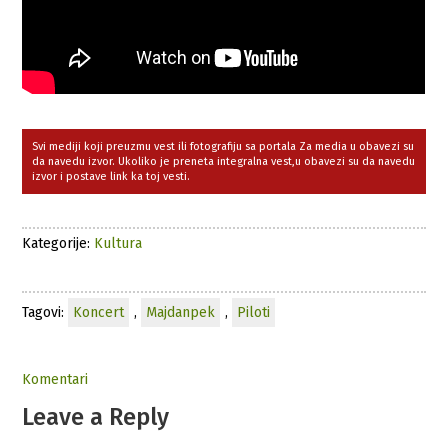
Svi mediji koji preuzmu vest ili fotografiju sa portala Za media u obavezi su
da navedu izvor. Ukoliko je preneta integralna vest,u obavezi su da navedu
izvor i postave link ka toj vesti.
Kategorije:
Kultura
Tagovi:
Koncert
,
Majdanpek
,
Piloti
Komentari
Leave a Reply