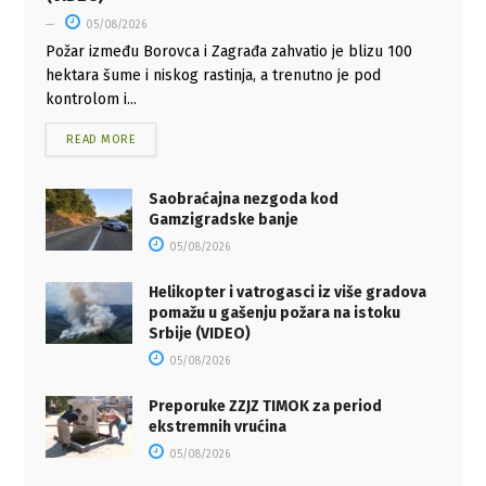
05/08/2026
Požar između Borovca i Zagrađa zahvatio je blizu 100
hektara šume i niskog rastinja, a trenutno je pod
kontrolom i...
READ MORE
Saobraćajna nezgoda kod
Gamzigradske banje
05/08/2026
Helikopter i vatrogasci iz više gradova
pomažu u gašenju požara na istoku
Srbije (VIDEO)
05/08/2026
Preporuke ZZJZ TIMOK za period
ekstremnih vrućina
05/08/2026