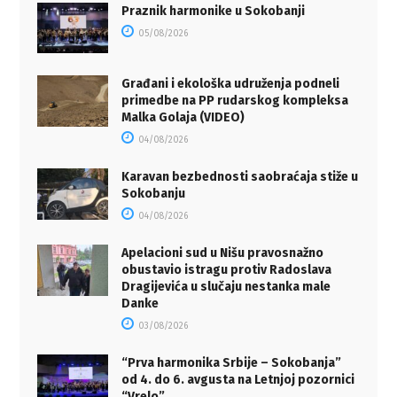
Praznik harmonike u Sokobanji
05/08/2026
Građani i ekološka udruženja podneli
primedbe na PP rudarskog kompleksa
Malka Golaja (VIDEO)
04/08/2026
Karavan bezbednosti saobraćaja stiže u
Sokobanju
04/08/2026
Apelacioni sud u Nišu pravosnažno
obustavio istragu protiv Radoslava
Dragijevića u slučaju nestanka male
Danke
03/08/2026
“Prva harmonika Srbije – Sokobanja”
od 4. do 6. avgusta na Letnjoj pozornici
“Vrelo”