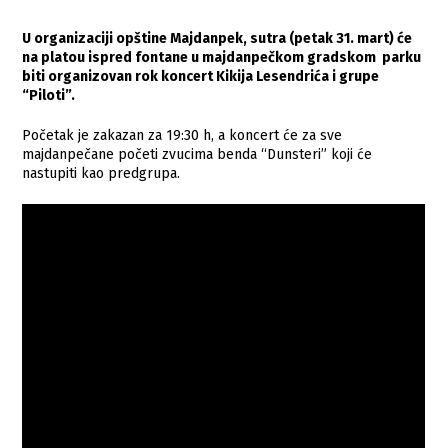
U organizaciji opštine Majdanpek, sutra (petak 31. mart) će
na platou ispred fontane u majdanpečkom gradskom parku
biti organizovan rok koncert Kikija Lesendrića i grupe
“Piloti”.
Početak je zakazan za 19:30 h, a koncert će za sve
majdanpečane početi zvucima benda “Dunsteri” koji će
nastupiti kao predgrupa.