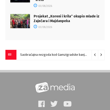
03/08/2026
Projekat „Koreni i krila“ okupio mlade iz
Zaječara i Majdanpeka
03/08/2026
Saobraćajna nezgoda kod Gamzigradske banje
05/08/2026