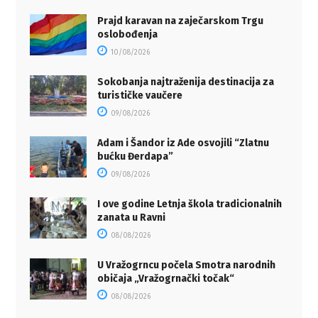
Prajd karavan na zaječarskom Trgu
oslobođenja
10/08/2026
Sokobanja najtraženija destinacija za
turističke vaučere
09/08/2026
Adam i Šandor iz Ade osvojili “Zlatnu
bućku Đerdapa”
09/08/2026
I ove godine Letnja škola tradicionalnih
zanata u Ravni
08/08/2026
U Vražogrncu počela Smotra narodnih
običaja „Vražogrnački točak“
08/08/2026