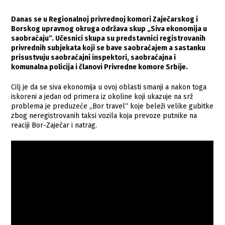
Danas se u Regionalnoj privrednoj komori Zaječarskog i
Borskog upravnog okruga održava skup „Siva ekonomija u
saobraćaju“. Učesnici skupa su predstavnici registrovanih
privrednih subjekata koji se bave saobraćajem a sastanku
prisustvuju saobraćajni inspektori, saobraćajna i
komunalna policija i članovi Privredne komore Srbije.
Cilj je da se siva ekonomija u ovoj oblasti smanji a nakon toga
iskoreni a jedan od primera iz okoline koji ukazuje na srž
problema je preduzeće „Bor travel“ koje beleži velike gubitke
zbog neregistrovanih taksi vozila koja prevoze putnike na
reaciji Bor-Zaječar i natrag.