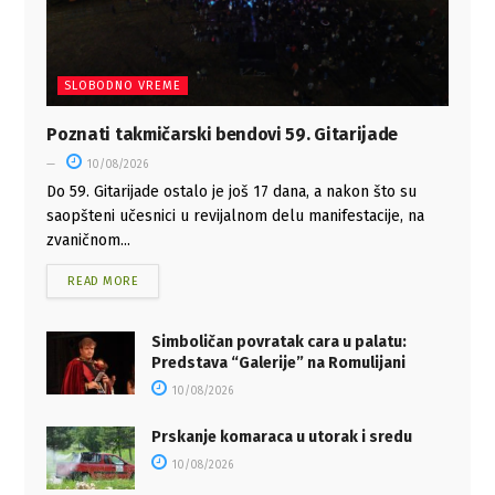
SLOBODNO VREME
Poznati takmičarski bendovi 59. Gitarijade
10/08/2026
Do 59. Gitarijade ostalo je još 17 dana, a nakon što su
saopšteni učesnici u revijalnom delu manifestacije, na
zvaničnom...
READ MORE
Simboličan povratak cara u palatu:
Predstava “Galerije” na Romulijani
10/08/2026
Prskanje komaraca u utorak i sredu
10/08/2026