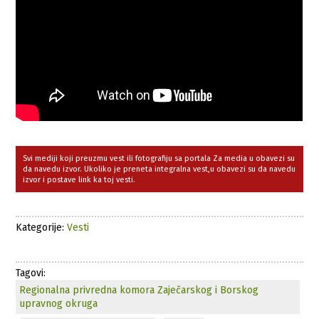
Svi mediji koji preuzmu vest ili fotografiju sa portala Za media u obavezi su
da navedu izvor. Ukoliko je preneta integralna vest,u obavezi su da navedu
izvor i postave link ka toj vesti.
Kategorije:
Vesti
Tagovi:
Regionalna privredna komora Zaječarskog i Borskog
upravnog okruga