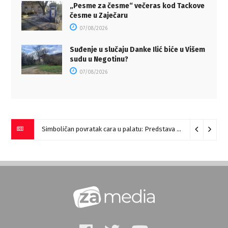
„Pesme za česme“ večeras kod Tackove
česme u Zaječaru
07/08/2026
Suđenje u slučaju Danke Ilić biće u Višem
sudu u Negotinu?
07/08/2026
Simboličan povratak cara u palatu: Predstava “Galerije” na Romulijani