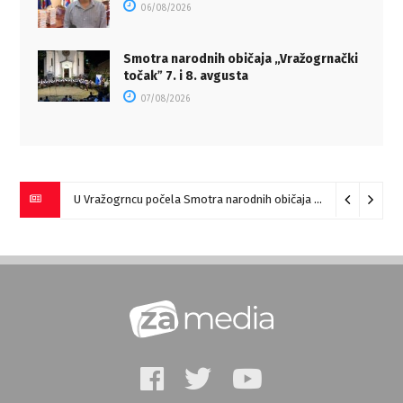
06/08/2026
Smotra narodnih običaja „Vražogrnački
točakˮ 7. i 8. avgusta
07/08/2026
U Vražogrncu počela Smotra narodnih običaja „Vražogrnački točak“