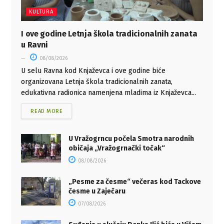
KULTURA
I ove godine Letnja škola tradicionalnih zanata
u Ravni
08/08/2026
U selu Ravna kod Knjaževca i ove godine biće
organizovana Letnja škola tradicionalnih zanata,
edukativna radionica namenjena mladima iz Knjaževca...
READ MORE
U Vražogrncu počela Smotra narodnih
običaja „Vražogrnački točak“
08/08/2026
„Pesme za česme“ večeras kod Tackove
česme u Zaječaru
07/08/2026