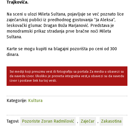
Trajkovića.
Na sceni u ulozi Mileta Sultana, pojavljuje se već poznato lice
zaječarskoj publici iz predhodnog gostovanja “Ja Aleksa”,
leskovački glumac Dragan Boža Marjanović. Predstava je
monodramski prikaz stradanja prve bračne noći Mileta
Sultana.
Karte se mogu kupiti na blagajni pozorišta po ceni od 300
dinara.
Svi mediji koji preuzmu vest ili fotografiju sa portala Za media u obavezi su
da navedu izvor. Ukoliko je preneta integralna vest,u obavezi su da navedu
izvor i postave link ka toj vesti.
Kategorije:
Kultura
Tagovi:
Pozoriste Zoran Radmilović
,
Zaječar
,
Zakasotina