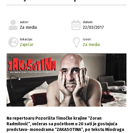
autor:
datum:
Za media
22/03/2017
lokacija:
izvor:
Zaječar
Za media
Na repertoaru Pozorišta Timočke krajine “Zoran
Radmilović”, večeras sa početkom u 20 sati je gostujuća
predstava- monodrama “ZAKASOTINA”, po tekstu Miodraga