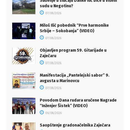
Suđenje u slučaju Danke Ilić biće u Višem
sudu u Negotinu?
07/08/2026
Miloš Ilić pobednik “Prve harmonike
Srbije – Sokobanja” (VIDEO)
07/08/2026
Objavljen program 59. Gitarijade u
Zaječaru
07/08/2026
Manifestacija „Pantelejski sabor” 9.
avgusta u Marinovcu
07/08/2026
Povodom Dana rudara uručene Nagrade
“Inženjer Šistek” (VIDEO)
06/08/2026
Saopštenje gradonačelnika Zaječara