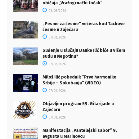
običaja „Vražogrnački točak“
08/08/2026
„Pesme za česme“ večeras kod Tackove
česme u Zaječaru
07/08/2026
Suđenje u slučaju Danke Ilić biće u Višem
sudu u Negotinu?
07/08/2026
Miloš Ilić pobednik “Prve harmonike
Srbije – Sokobanja” (VIDEO)
07/08/2026
Objavljen program 59. Gitarijade u
Zaječaru
07/08/2026
Manifestacija „Pantelejski sabor” 9.
avgusta u Marinovcu