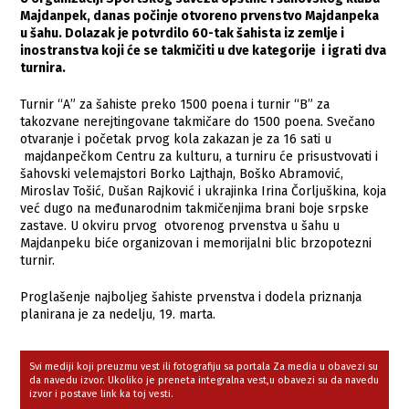
Majdanpek, danas počinje otvoreno prvenstvo Majdanpeka
u šahu. Dolazak je potvrdilo 60-tak šahista iz zemlje i
inostranstva koji će se takmičiti u dve kategorije i igrati dva
turnira.
Turnir “A” za šahiste preko 1500 poena i turnir “B” za
takozvane nerejtingovane takmičare do 1500 poena. Svečano
otvaranje i početak prvog kola zakazan je za 16 sati u
majdanpečkom Centru za kulturu, a turniru će prisustvovati i
šahovski velemajstori Borko Lajthajn, Boško Abramović,
Miroslav Tošić, Dušan Rajković i ukrajinka Irina Čorljuškina, koja
već dugo na međunarodnim takmičenjima brani boje srpske
zastave. U okviru prvog otvorenog prvenstva u šahu u
Majdanpeku biće organizovan i memorijalni blic brzopotezni
turnir.
Proglašenje najboljeg šahiste prvenstva i dodela priznanja
planirana je za nedelju, 19. marta.
Svi mediji koji preuzmu vest ili fotografiju sa portala Za media u obavezi su
da navedu izvor. Ukoliko je preneta integralna vest,u obavezi su da navedu
izvor i postave link ka toj vesti.