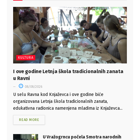
KULTURA
I ove godine Letnja škola tradicionalnih zanata
u Ravni
08/08/2026
U selu Ravna kod Knjaževca i ove godine biće
organizovana Letnja škola tradicionalnih zanata,
edukativna radionica namenjena mladima iz Knjaževca...
READ MORE
U Vražogrncu počela Smotra narodnih