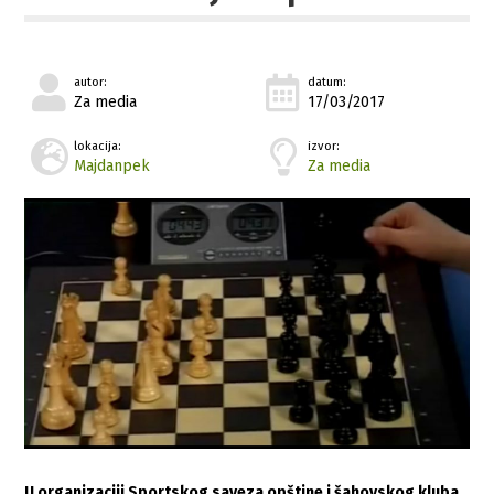
autor:
datum:
Za media
17/03/2017
lokacija:
izvor:
Majdanpek
Za media
U organizaciji Sportskog saveza opštine i šahovskog kluba