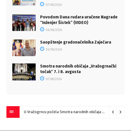
07/08/2026
Povodom Dana rudara uručene Nagrade
“Inženjer Šistek” (VIDEO)
06/08/2026
Saopštenje gradonačelnika Zaječara
06/08/2026
Smotra narodnih običaja „Vražogrnački
točakˮ 7. i 8. avgusta
07/08/2026
U Vražogrncu počela Smotra narodnih običaja „Vražogrnački točak“