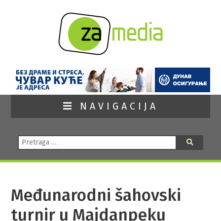
NAVIGACIJA
Pretraga:
Pretraga
Međunarodni šahovski
turnir u Majdanpeku