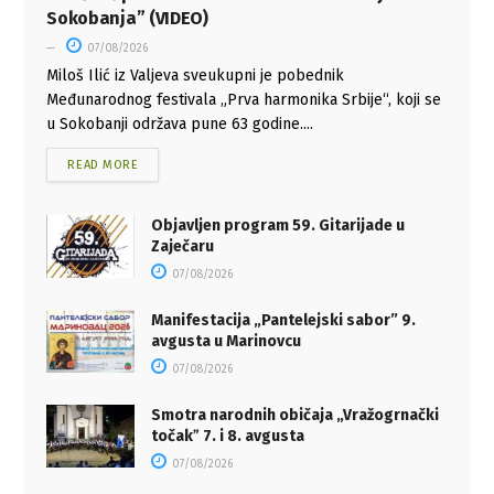
Sokobanja” (VIDEO)
07/08/2026
Miloš Ilić iz Valjeva sveukupni je pobednik
Međunarodnog festivala „Prva harmonika Srbije“, koji se
u Sokobanji održava pune 63 godine....
READ MORE
Objavljen program 59. Gitarijade u
Zaječaru
07/08/2026
Manifestacija „Pantelejski sabor” 9.
avgusta u Marinovcu
07/08/2026
Smotra narodnih običaja „Vražogrnački
točakˮ 7. i 8. avgusta
07/08/2026