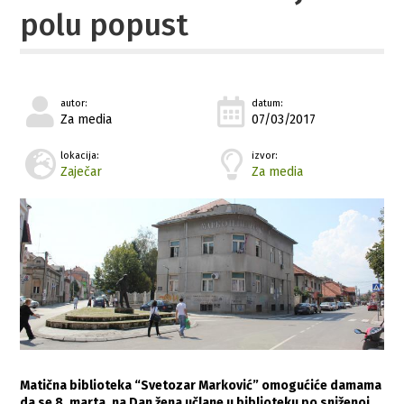
polu popust
autor:
datum:
Za media
07/03/2017
lokacija:
izvor:
Zaječar
Za media
Matična biblioteka “Svetozar Marković” omogućiće damama
da se 8. marta, na Dan žena učlane u biblioteku po sniženoj