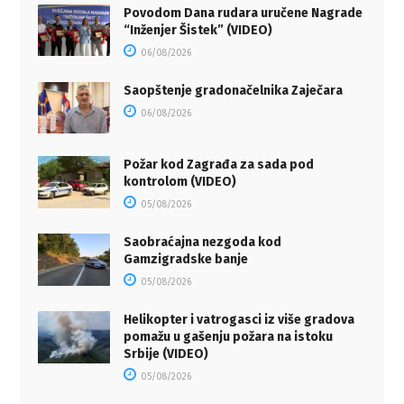
Povodom Dana rudara uručene Nagrade
“Inženjer Šistek” (VIDEO)
06/08/2026
Saopštenje gradonačelnika Zaječara
06/08/2026
Požar kod Zagrađa za sada pod
kontrolom (VIDEO)
05/08/2026
Saobraćajna nezgoda kod
Gamzigradske banje
05/08/2026
Helikopter i vatrogasci iz više gradova
pomažu u gašenju požara na istoku
Srbije (VIDEO)
05/08/2026