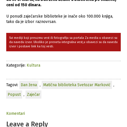
ceni od 150 dinara.
U ponudi zaječarske biblioteke je inače oko 100.000 knjiga,
tako da je izbor raznovrsan.
Svi mediji koji preuzmu vest ili fotografiju sa portala Za media u obavezi su
da navedu izvor. Ukoliko je preneta integralna vest,u obavezi su da navedu
izvor i postave link ka toj vesti.
Kategorije:
Kultura
Tagovi:
Dan žena
,
Matična biblioteka Svetozar Marković
,
Popust
,
Zaječar
Komentari
Leave a Reply