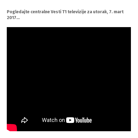
Pogledajte centralne Vesti T1 televizije za utorak, 7. mart
2017…