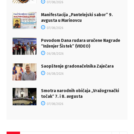
07/08/2026
Manifestacija „Pantelejski sabor” 9.
avgusta u Marinovcu
07/08/2026
Povodom Dana rudara uručene Nagrade
“Inženjer Šistek” (VIDEO)
06/08/2026
Saopštenje gradonačelnika Zaječara
06/08/2026
Smotra narodnih običaja „Vražogrnački
točakˮ 7. i 8. avgusta
07/08/2026