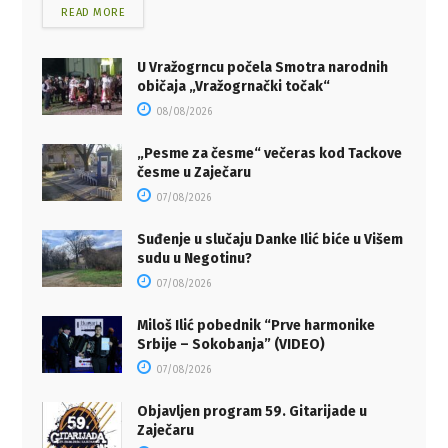
READ MORE
U Vražogrncu počela Smotra narodnih
običaja „Vražogrnački točak“
08/08/2026
„Pesme za česme“ večeras kod Tackove
česme u Zaječaru
07/08/2026
Suđenje u slučaju Danke Ilić biće u Višem
sudu u Negotinu?
07/08/2026
Miloš Ilić pobednik “Prve harmonike
Srbije – Sokobanja” (VIDEO)
07/08/2026
Objavljen program 59. Gitarijade u
Zaječaru