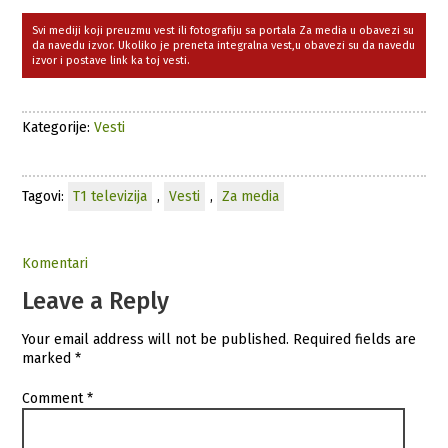
Svi mediji koji preuzmu vest ili fotografiju sa portala Za media u obavezi su
da navedu izvor. Ukoliko je preneta integralna vest,u obavezi su da navedu
izvor i postave link ka toj vesti.
Kategorije:
Vesti
Tagovi:
T1 televizija
,
Vesti
,
Za media
Komentari
Leave a Reply
Your email address will not be published.
Required fields are
marked
*
Comment
*