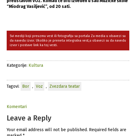
predstavom VOZ. Komad će biti izveden u sali Muzičke škole
“Miodrag Vasiljević”, od 20 sati.
Svi mediji koji preuzmu vest ili fotografiju sa portala Za media u obavezi su
da navedu izvor. Ukoliko je preneta integralna vest,u obavezi su da navedu
izvor i postave link ka toj vesti.
Kategorije:
Kultura
Tagovi:
Bor
,
Voz
,
Zvezdara teatar
Komentari
Leave a Reply
Your email address will not be published.
Required fields are
marked
*