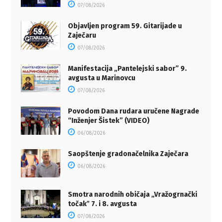
07/08/2026
Objavljen program 59. Gitarijade u
Zaječaru
07/08/2026
Manifestacija „Pantelejski sabor” 9.
avgusta u Marinovcu
07/08/2026
Povodom Dana rudara uručene Nagrade
“Inženjer Šistek” (VIDEO)
06/08/2026
Saopštenje gradonačelnika Zaječara
06/08/2026
Smotra narodnih običaja „Vražogrnački
točakˮ 7. i 8. avgusta
07/08/2026