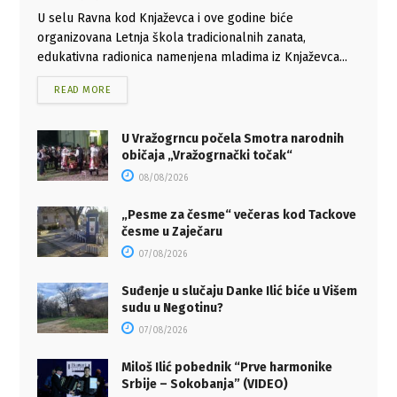
U selu Ravna kod Knjaževca i ove godine biće
organizovana Letnja škola tradicionalnih zanata,
edukativna radionica namenjena mladima iz Knjaževca...
READ MORE
U Vražogrncu počela Smotra narodnih
običaja „Vražogrnački točak“
08/08/2026
„Pesme za česme“ večeras kod Tackove
česme u Zaječaru
07/08/2026
Suđenje u slučaju Danke Ilić biće u Višem
sudu u Negotinu?
07/08/2026
Miloš Ilić pobednik “Prve harmonike
Srbije – Sokobanja” (VIDEO)