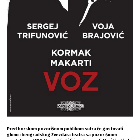
Pred borskom pozorišnom publikom sutra će gostovati
glumci beogradskog Zvezdara teatra sa pozorišnom