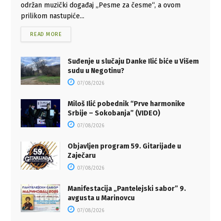
održan muzički događaj „Pesme za česme“, a ovom
prilikom nastupiće...
READ MORE
Suđenje u slučaju Danke Ilić biće u Višem
sudu u Negotinu?
07/08/2026
Miloš Ilić pobednik “Prve harmonike
Srbije – Sokobanja” (VIDEO)
07/08/2026
Objavljen program 59. Gitarijade u
Zaječaru
07/08/2026
Manifestacija „Pantelejski sabor” 9.
avgusta u Marinovcu
07/08/2026