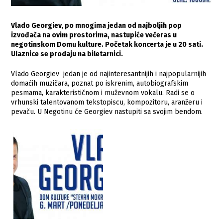
Vlado Georgiev, po mnogima jedan od najboljih pop
izvođača na ovim prostorima, nastupiće večeras u
negotinskom Domu kulture. Početak koncerta je u 20 sati.
Ulaznice se prodaju na biletarnici.
Vlado Georgiev jedan je od najinteresantnijih i najpopularnijih
domaćih muzičara, poznat po iskrenim, autobiografskim
pesmama, karakterističnom i muževnom vokalu. Radi se o
vrhunski talentovanom tekstopiscu, kompozitoru, aranžeru i
pevaču. U Negotinu će Georgiev nastupiti sa svojim bendom.