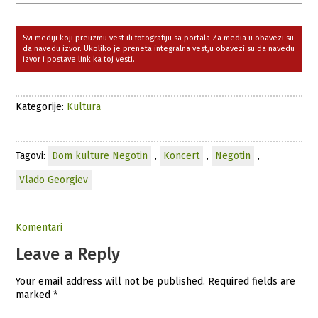
Svi mediji koji preuzmu vest ili fotografiju sa portala Za media u obavezi su
da navedu izvor. Ukoliko je preneta integralna vest,u obavezi su da navedu
izvor i postave link ka toj vesti.
Kategorije:
Kultura
Tagovi:
Dom kulture Negotin
,
Koncert
,
Negotin
,
Vlado Georgiev
Komentari
Leave a Reply
Your email address will not be published.
Required fields are
marked
*