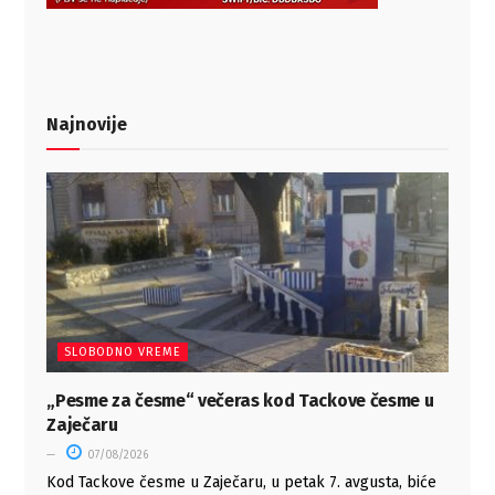
Najnovije
SLOBODNO VREME
„Pesme za česme“ večeras kod Tackove česme u
Zaječaru
07/08/2026
Kod Tackove česme u Zaječaru, u petak 7. avgusta, biće