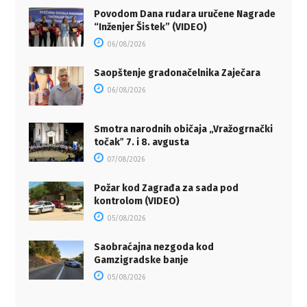
Povodom Dana rudara uručene Nagrade
“Inženjer Šistek” (VIDEO)
06/08/2026
Saopštenje gradonačelnika Zaječara
06/08/2026
Smotra narodnih običaja „Vražogrnački
točakˮ 7. i 8. avgusta
07/08/2026
Požar kod Zagrađa za sada pod
kontrolom (VIDEO)
05/08/2026
Saobraćajna nezgoda kod
Gamzigradske banje
05/08/2026