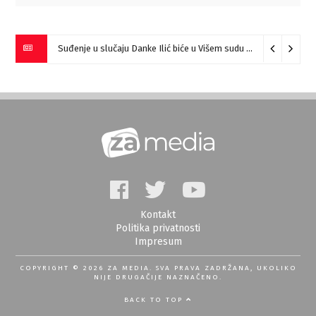
Suđenje u slučaju Danke Ilić biće u Višem sudu u Negotinu?
07
Kontakt
Politika privatnosti
Impresum
COPYRIGHT © 2026 ZA MEDIA. SVA PRAVA ZADRŽANA, UKOLIKO
NIJE DRUGAČIJE NAZNAČENO.
BACK TO TOP