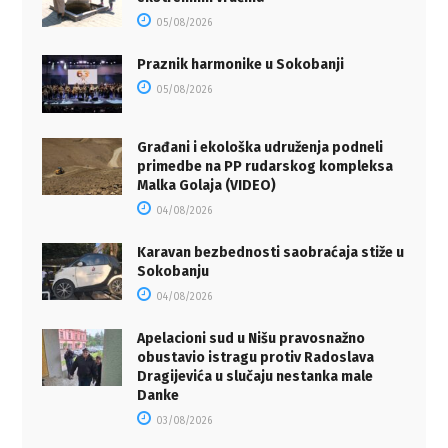
05/08/2026
Praznik harmonike u Sokobanji
05/08/2026
Građani i ekološka udruženja podneli
primedbe na PP rudarskog kompleksa
Malka Golaja (VIDEO)
04/08/2026
Karavan bezbednosti saobraćaja stiže u
Sokobanju
04/08/2026
Apelacioni sud u Nišu pravosnažno
obustavio istragu protiv Radoslava
Dragijevića u slučaju nestanka male
Danke
03/08/2026