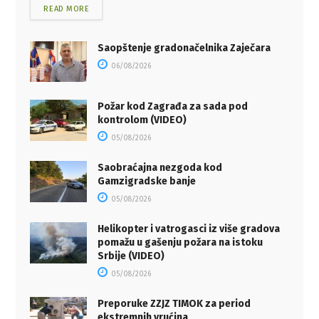
READ MORE
Saopštenje gradonačelnika Zaječara
06/08/2026
Požar kod Zagrađa za sada pod
kontrolom (VIDEO)
05/08/2026
Saobraćajna nezgoda kod
Gamzigradske banje
05/08/2026
Helikopter i vatrogasci iz više gradova
pomažu u gašenju požara na istoku
Srbije (VIDEO)
05/08/2026
Preporuke ZZJZ TIMOK za period
ekstremnih vrućina