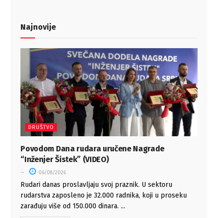
Najnovije
DRUŠTVO
Povodom Dana rudara uručene Nagrade
“Inženjer Šistek” (VIDEO)
06/08/2026
Rudari danas proslavljaju svoj praznik. U sektoru
rudarstva zaposleno je 32.000 radnika, koji u proseku
zarađuju više od 150.000 dinara. ...