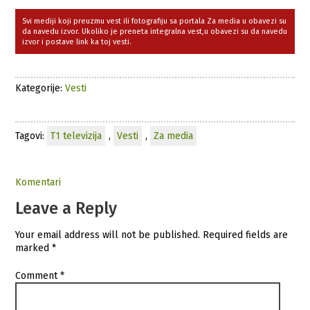
Svi mediji koji preuzmu vest ili fotografiju sa portala Za media u obavezi su
da navedu izvor. Ukoliko je preneta integralna vest,u obavezi su da navedu
izvor i postave link ka toj vesti.
Kategorije:
Vesti
Tagovi:
T1 televizija
,
Vesti
,
Za media
Komentari
Leave a Reply
Your email address will not be published.
Required fields are
marked
*
Comment
*