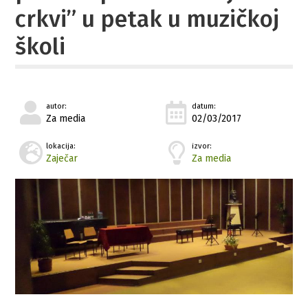
crkvi” u petak u muzičkoj
školi
autor:
datum:
Za media
02/03/2017
lokacija:
izvor:
Zaječar
Za media