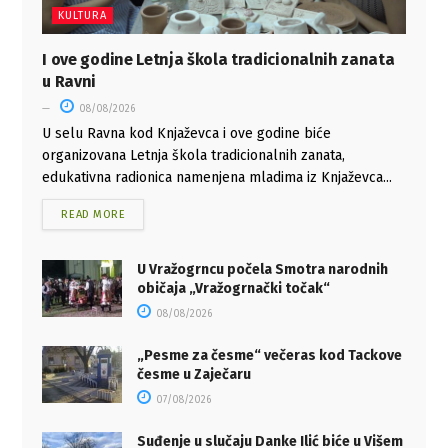
KULTURA
I ove godine Letnja škola tradicionalnih zanata
u Ravni
08/08/2026
U selu Ravna kod Knjaževca i ove godine biće
organizovana Letnja škola tradicionalnih zanata,
edukativna radionica namenjena mladima iz Knjaževca...
READ MORE
U Vražogrncu počela Smotra narodnih
običaja „Vražogrnački točak“
08/08/2026
„Pesme za česme“ večeras kod Tackove
česme u Zaječaru
07/08/2026
Suđenje u slučaju Danke Ilić biće u Višem