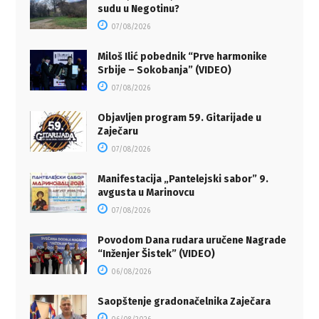
sudu u Negotinu?
07/08/2026
Miloš Ilić pobednik “Prve harmonike
Srbije – Sokobanja” (VIDEO)
07/08/2026
Objavljen program 59. Gitarijade u
Zaječaru
07/08/2026
Manifestacija „Pantelejski sabor” 9.
avgusta u Marinovcu
07/08/2026
Povodom Dana rudara uručene Nagrade
“Inženjer Šistek” (VIDEO)
06/08/2026
Saopštenje gradonačelnika Zaječara