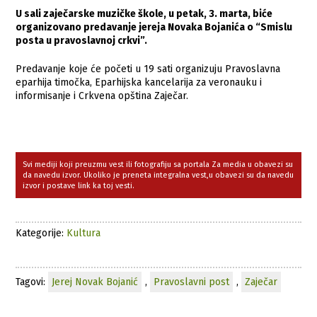
U sali zaječarske muzičke škole, u petak, 3. marta, biće
organizovano predavanje jereja Novaka Bojanića o “Smislu
posta u pravoslavnoj crkvi”.
Predavanje koje će početi u 19 sati organizuju Pravoslavna
eparhija timočka, Eparhijska kancelarija za veronauku i
informisanje i Crkvena opština Zaječar.
Svi mediji koji preuzmu vest ili fotografiju sa portala Za media u obavezi su
da navedu izvor. Ukoliko je preneta integralna vest,u obavezi su da navedu
izvor i postave link ka toj vesti.
Kategorije:
Kultura
Tagovi:
Jerej Novak Bojanić
,
Pravoslavni post
,
Zaječar