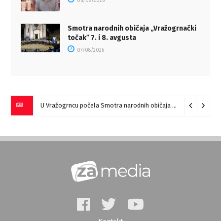
06/08/2026
Smotra narodnih običaja „Vražogrnački
točakˮ 7. i 8. avgusta
07/08/2026
U Vražogrncu počela Smotra narodnih običaja „Vražogrnački točak“