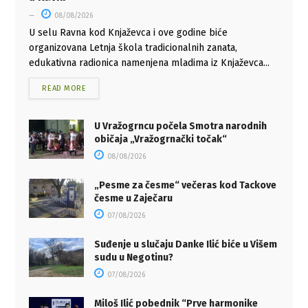
08/08/2026
U selu Ravna kod Knjaževca i ove godine biće
organizovana Letnja škola tradicionalnih zanata,
edukativna radionica namenjena mladima iz Knjaževca...
READ MORE
U Vražogrncu počela Smotra narodnih
običaja „Vražogrnački točak“
08/08/2026
„Pesme za česme“ večeras kod Tackove
česme u Zaječaru
07/08/2026
Suđenje u slučaju Danke Ilić biće u Višem
sudu u Negotinu?
07/08/2026
Miloš Ilić pobednik “Prve harmonike