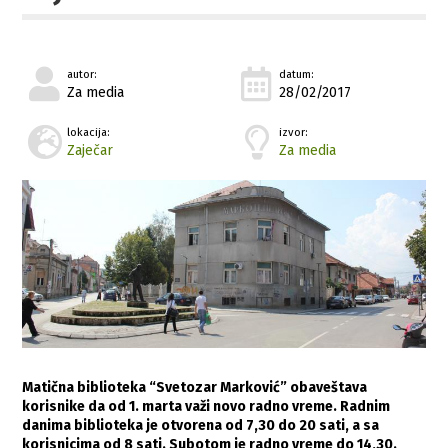
autor:
datum:
Za media
28/02/2017
lokacija:
izvor:
Zaječar
Za media
Matična biblioteka “Svetozar Marković” obaveštava
korisnike da od 1. marta važi novo radno vreme. Radnim
danima biblioteka je otvorena od 7,30 do 20 sati, a sa
korisnicima od 8 sati. Subotom je radno vreme do 14,30.