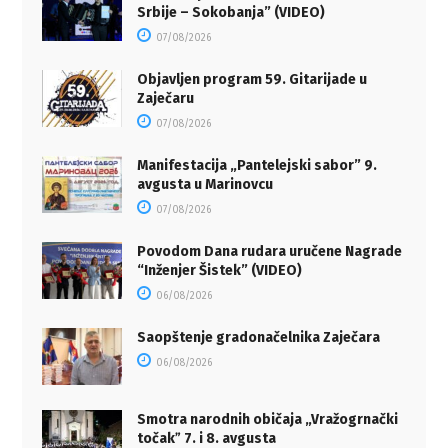
Srbije – Sokobanja” (VIDEO)
07/08/2026
Objavljen program 59. Gitarijade u
Zaječaru
07/08/2026
Manifestacija „Pantelejski sabor” 9.
avgusta u Marinovcu
07/08/2026
Povodom Dana rudara uručene Nagrade
“Inženjer Šistek” (VIDEO)
06/08/2026
Saopštenje gradonačelnika Zaječara
06/08/2026
Smotra narodnih običaja „Vražogrnački
točakˮ 7. i 8. avgusta