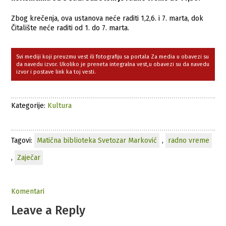
Zbog krečenja, ova ustanova neće raditi 1,2,6. i 7. marta, dok
Čitalište neće raditi od 1. do 7. marta.
Svi mediji koji preuzmu vest ili fotografiju sa portala Za media u obavezi su
da navedu izvor. Ukoliko je preneta integralna vest,u obavezi su da navedu
izvor i postave link ka toj vesti.
Kategorije:
Kultura
Tagovi:
Matična biblioteka Svetozar Marković
,
radno vreme
,
Zaječar
Komentari
Leave a Reply