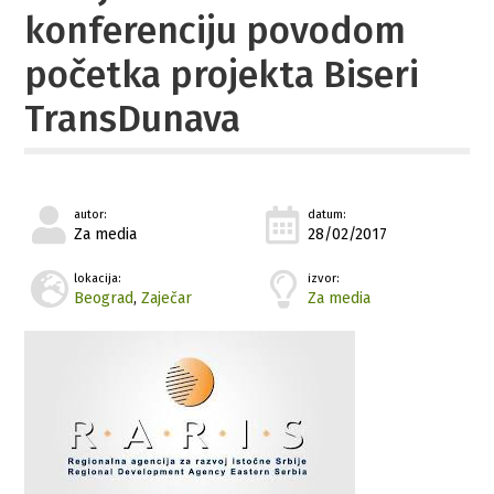
konferenciju povodom
početka projekta Biseri
TransDunava
autor:
datum:
Za media
28/02/2017
lokacija:
izvor:
Beograd
,
Zaječar
Za media