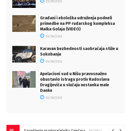
05/08/2026
Građani i ekološka udruženja podneli
primedbe na PP rudarskog kompleksa
Malka Golaja (VIDEO)
04/08/2026
Karavan bezbednosti saobraćaja stiže u
Sokobanju
04/08/2026
Apelacioni sud u Nišu pravosnažno
obustavio istragu protiv Radoslava
Dragijevića u slučaju nestanka male
Danke
03/08/2026
Saopštenje gradonačelnika Zaječara
06/08/2026