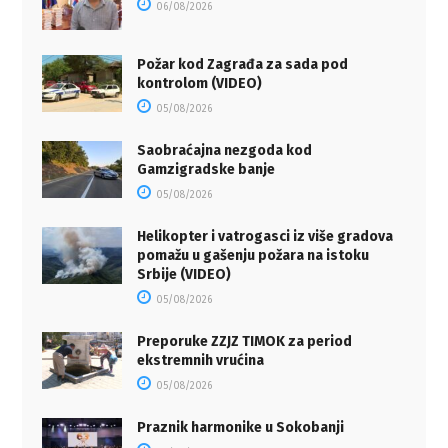
06/08/2026
Požar kod Zagrađa za sada pod
kontrolom (VIDEO)
05/08/2026
Saobraćajna nezgoda kod
Gamzigradske banje
05/08/2026
Helikopter i vatrogasci iz više gradova
pomažu u gašenju požara na istoku
Srbije (VIDEO)
05/08/2026
Preporuke ZZJZ TIMOK za period
ekstremnih vrućina
05/08/2026
Praznik harmonike u Sokobanji