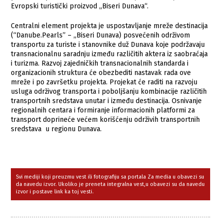
Evropski turistički proizvod „Biseri Dunava“.
Centralni element projekta je uspostavljanje mreže destinacija
(“Danube.Pearls” – „Biseri Dunava) posvećenih održivom
transportu za turiste i stanovnike duž Dunava koje podržavaju
transnacionalnu saradnju između različitih aktera iz saobraćaja
i turizma. Razvoj zajedničkih transnacionalnih standarda i
organizacionih struktura će obezbediti nastavak rada ove
mreže i po završetku projekta. Projekat će raditi na razvoju
usluga održivog transporta i poboljšanju kombinacije različitih
transportnih sredstava unutar i između destinacija. Osnivanje
regionalnih centara i formiranje informacionih platformi za
transport doprineće većem korišćenju održivih transportnih
sredstava u regionu Dunava.
Svi mediji koji preuzmu vest ili fotografiju sa portala Za media u obavezi su
da navedu izvor. Ukoliko je preneta integralna vest,u obavezi su da navedu
izvor i postave link ka toj vesti.