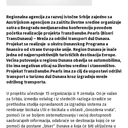
Regionalna agencija za razvoj istočne Srbije zajedno sa
Austrijskom agencijom za zaštitu životne sredine organizuje
sutra u Beogradu medjunarodnu konferenciju povodom
početka realizacije projekta TransDanube.Pearls (Biseri
TransDunava) – Mreža za održivi transport duž Dunava.
Projekat se realizuje u okviru Dunavskog Programa a
finansira od strane Evropske unije. Region Dunava je inače
jedna od najperspektivnijih turističkih destinacija Evrope.
Većina putovanja u regionu Dunava obavlja se automobilima,
što ima negativan uticaj na životnu sredinu i stanovništvo.
Projekat TransDanube.Pearls ima za cilj da uspostavi održivi
transport u turizmu duž Dunava kroz izgradnju mreže
održivog transporta.
U projektu učestvuje 15 organizacija iz 9 zemalja. On je važan
za Srbiju, izmedju ostalog i iz sledećih razloga-izradiće se
prethodna studija opravdanosti za izgradnju sistema za
rentiranje bicikala i/ili e-bicikala u oblasti „Gvozdena vrata“,
pomoći će se boljem sistematizovanju i većoj dostupnosti
saobraćajnih informacija, odabraće se destinacija kojoj će se
pomoći da postane „biser“ Dunava a koja će biti uključena u