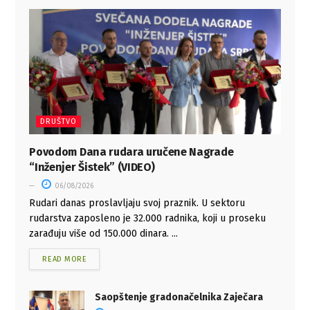
DRUŠTVO
Povodom Dana rudara uručene Nagrade
“Inženjer Šistek” (VIDEO)
06/08/2026
Rudari danas proslavljaju svoj praznik. U sektoru
rudarstva zaposleno je 32.000 radnika, koji u proseku
zarađuju više od 150.000 dinara. ...
READ MORE
Saopštenje gradonačelnika Zaječara