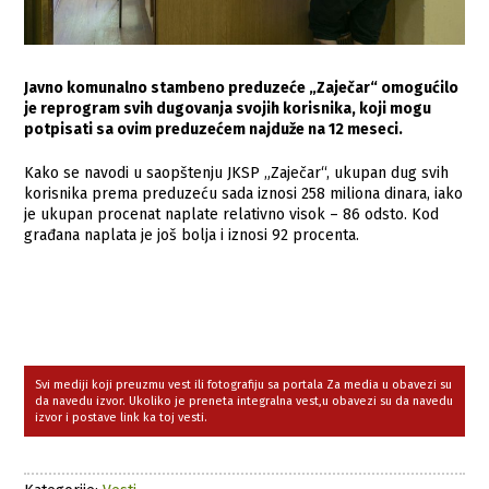
Javno komunalno stambeno preduzeće „Zaječar“ omogućilo
je reprogram svih dugovanja svojih korisnika, koji mogu
potpisati sa ovim preduzećem najduže na 12 meseci.
Kako se navodi u saopštenju JKSP „Zaječar“, ukupan dug svih
korisnika prema preduzeću sada iznosi 258 miliona dinara, iako
je ukupan procenat naplate relativno visok – 86 odsto. Kod
građana naplata je još bolja i iznosi 92 procenta.
Svi mediji koji preuzmu vest ili fotografiju sa portala Za media u obavezi su
da navedu izvor. Ukoliko je preneta integralna vest,u obavezi su da navedu
izvor i postave link ka toj vesti.