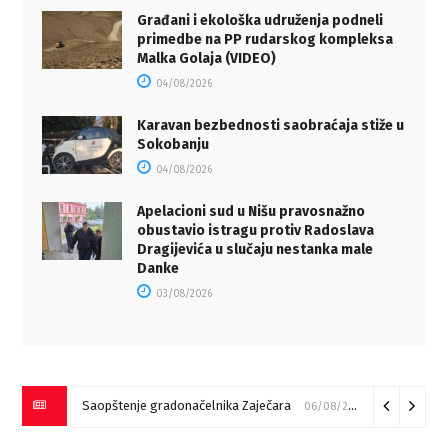
Građani i ekološka udruženja podneli
primedbe na PP rudarskog kompleksa
Malka Golaja (VIDEO)
04/08/2026
Karavan bezbednosti saobraćaja stiže u
Sokobanju
04/08/2026
Apelacioni sud u Nišu pravosnažno
obustavio istragu protiv Radoslava
Dragijevića u slučaju nestanka male
Danke
03/08/2026
Saopštenje gradonačelnika Zaječara
06/08/2026