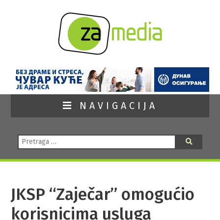
NAVIGACIJA
Pretraga:
Pretraga
JKSP “Zaječar” omogućio
korisnicima usluga