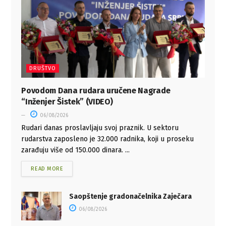
DRUŠTVO
Povodom Dana rudara uručene Nagrade
“Inženjer Šistek” (VIDEO)
06/08/2026
Rudari danas proslavljaju svoj praznik. U sektoru
rudarstva zaposleno je 32.000 radnika, koji u proseku
zarađuju više od 150.000 dinara. ...
READ MORE
Saopštenje gradonačelnika Zaječara
06/08/2026