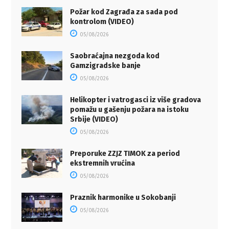
Požar kod Zagrađa za sada pod
kontrolom (VIDEO)
05/08/2026
Saobraćajna nezgoda kod
Gamzigradske banje
05/08/2026
Helikopter i vatrogasci iz više gradova
pomažu u gašenju požara na istoku
Srbije (VIDEO)
05/08/2026
Preporuke ZZJZ TIMOK za period
ekstremnih vrućina
05/08/2026
Praznik harmonike u Sokobanji
05/08/2026