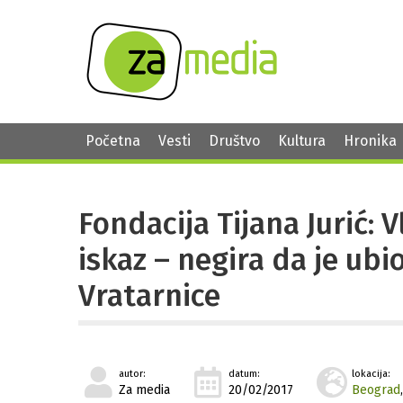
Početna
Vesti
Društvo
Kultura
Hronika
Fondacija Tijana Jurić:
iskaz – negira da je ubi
Vratarnice
autor:
datum:
lokacija:
Za media
20/02/2017
Beograd