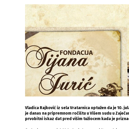
Vladica Rajković iz sela Vratarnica optužen da je 10. j
je danas na pripremnom ročištu u Višem sudu u Zaječaru
prvobitni iskaz dat pred višim tužiocem kada je prizna