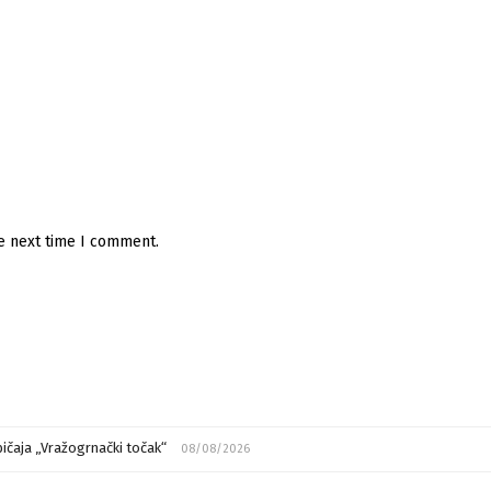
he next time I comment.
ičaja „Vražogrnački točak“
08/08/2026