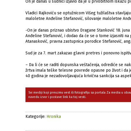
On je danas u sudnici izjavio da je u prvobitnom iskazu p
Vladici Rajkoviću se optužnicom Višeg tužilaštva stavljaju
maloletne Anđeline Stefanović, silovanje maloletne Anđel
-On je danas priznao ubistvo Dragane Stanković 18. juna 2
Anđeline Stefanović, i dodao da će se o tome izjasniti na
Atanasković, pravna zastupnica porodice Stefanović, anga
Sud je za 7. mart zakazao glavni pretres i ponovno ispit
– Da li će se raditi dopunska veštačenja, odrediće se n
žrtva imala teške telesne povrede opasne po život i da j
40 godina je nezadovoljavajuća krivična sankcija sa aspe
Svi mediji koji preuzmu vest ili fotografiju sa portala Za media u ob
navedu izvor i postave link ka toj vesti.
Kategorije:
Hronika