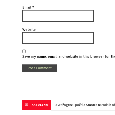
Email
*
Website
Save my name, email, and website in this browser for t
U Vražogrncu počela Smotra narodnih ob
AKTUELNO