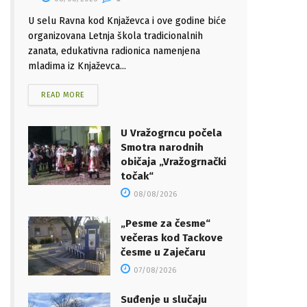
U selu Ravna kod Knjaževca i ove godine biće
organizovana Letnja škola tradicionalnih
zanata, edukativna radionica namenjena
mladima iz Knjaževca...
READ MORE
U Vražogrncu počela
Smotra narodnih
običaja „Vražogrnački
točak“
08/08/2026
„Pesme za česme“
večeras kod Tackove
česme u Zaječaru
07/08/2026
Suđenje u slučaju