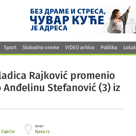
Sport
Slobodno vreme
VIDEO arhiva
Politika
Lokal
 Vladica Rajković promenio
o Anđelinu Stefanović (3) iz
izvor:
,
Zaječar
tijana.rs