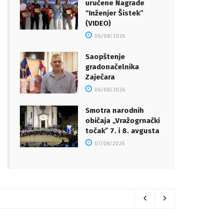
uručene Nagrade
“Inženjer Šistek”
(VIDEO)
06/08/2026
Saopštenje
gradonačelnika
Zaječara
06/08/2026
Smotra narodnih
običaja „Vražogrnački
točakˮ 7. i 8. avgusta
07/08/2026