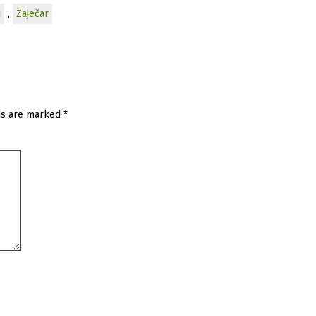
u
,
Zaječar
ds are marked
*