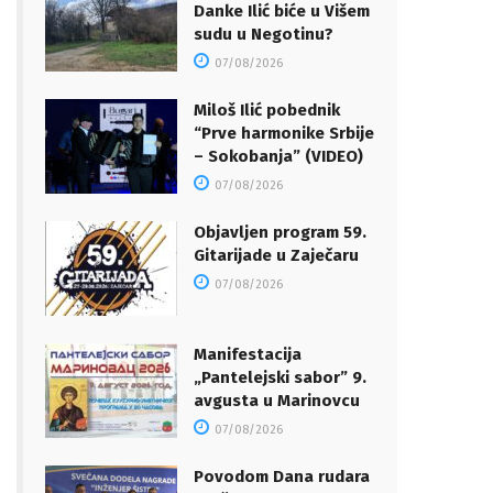
Danke Ilić biće u Višem
sudu u Negotinu?
07/08/2026
Miloš Ilić pobednik
“Prve harmonike Srbije
– Sokobanja” (VIDEO)
07/08/2026
Objavljen program 59.
Gitarijade u Zaječaru
07/08/2026
Manifestacija
„Pantelejski sabor” 9.
avgusta u Marinovcu
07/08/2026
Povodom Dana rudara