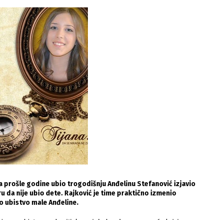
ula prošle godine ubio trogodišnju Anđelinu Stefanović izjavio
 da nije ubio dete. Rajković je time praktično izmenio
o ubistvo male Anđeline.