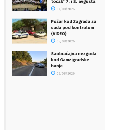
točakˮ 7. i 8. avgusta
07/08/2026
Požar kod Zagrađa za
sada pod kontrolom
(VIDEO)
05/08/2026
Saobraćajna nezgoda
kod Gamzigradske
banje
05/08/2026