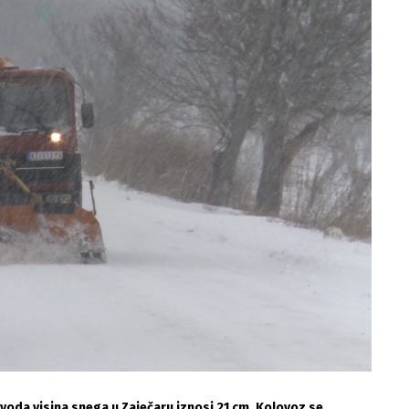
da visina snega u Zaječaru iznosi 21 cm. Kolovoz se