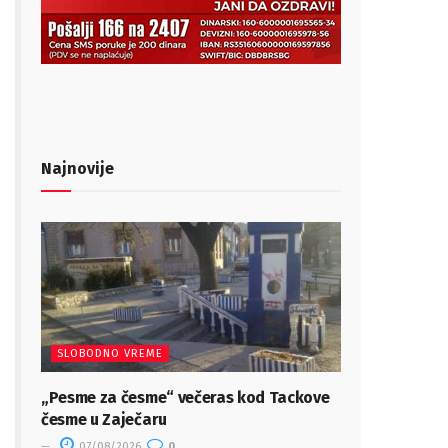
Najnovije
SLOBODNO VREME
„Pesme za česme“ večeras kod Tackove
česme u Zaječaru
07/08/2026
0