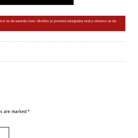
avezi su da navedu izvor. Ukoliko je preneta integralna vest,u obavezi su da
ds are marked
*