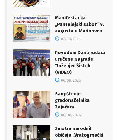
Manifestacija
„Pantelejski sabor” 9.
avgusta u Marinovcu
07/08/2026
Povodom Dana rudara
uručene Nagrade
“Inženjer Šistek”
(VIDEO)
06/08/2026
Saopštenje
gradonačelnika
Zaječara
06/08/2026
Smotra narodnih
običaja „Vražogrnački