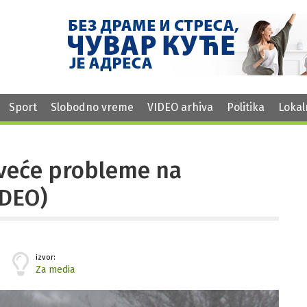
Sport
Slobodno vreme
VIDEO arhiva
Politika
Lokal
 veće probleme na
IDEO)
izvor:
Za media