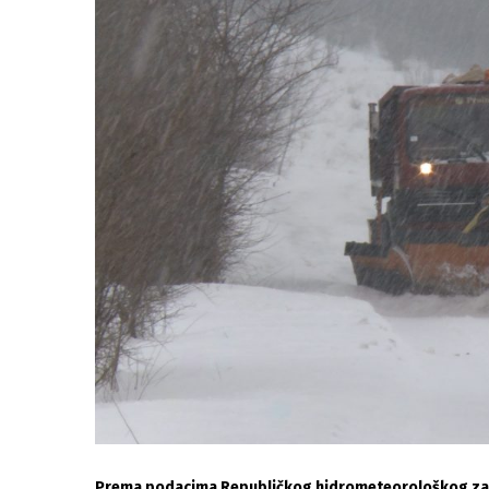
Prema podacima Republičkog hidrometeorološkog zavo