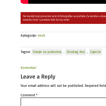
Svi mediji koji preuzmu vest ili fotografiju sa portala Za media u ob
navedu izvor i postave link ka toj vesti.
Kategorije:
Vesti
Tagovi:
Stanje na putevima
,
Strabag doo
,
Zaječar
Komentari
Leave a Reply
Your email address will not be published.
Required fiel
Comment
*