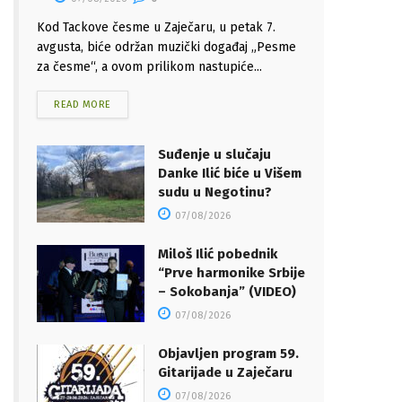
Kod Tackove česme u Zaječaru, u petak 7.
avgusta, biće održan muzički događaj „Pesme
za česme“, a ovom prilikom nastupiće...
READ MORE
Suđenje u slučaju
Danke Ilić biće u Višem
sudu u Negotinu?
07/08/2026
Miloš Ilić pobednik
“Prve harmonike Srbije
– Sokobanja” (VIDEO)
07/08/2026
Objavljen program 59.
Gitarijade u Zaječaru
07/08/2026