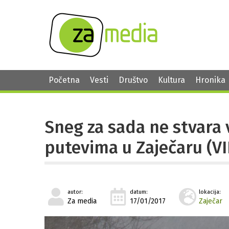
Početna
Vesti
Društvo
Kultura
Hronika
Sneg za sada ne stvara
putevima u Zaječaru (V
autor:
datum:
lokacija:
Za media
17/01/2017
Zaječar