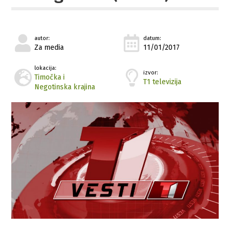
autor:
datum:
Za media
11/01/2017
lokacija:
izvor:
Timočka i
T1 televizija
Negotinska krajina