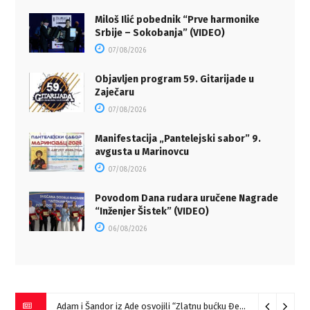
Miloš Ilić pobednik “Prve harmonike
Srbije – Sokobanja” (VIDEO)
07/08/2026
Objavljen program 59. Gitarijade u
Zaječaru
07/08/2026
Manifestacija „Pantelejski sabor” 9.
avgusta u Marinovcu
07/08/2026
Povodom Dana rudara uručene Nagrade
“Inženjer Šistek” (VIDEO)
06/08/2026
Adam i Šandor iz Ade osvojili “Zlatnu bućku Đerdapa”
09/08/2