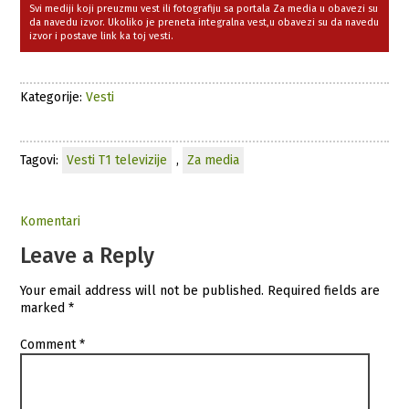
Svi mediji koji preuzmu vest ili fotografiju sa portala Za media u obavezi su
da navedu izvor. Ukoliko je preneta integralna vest,u obavezi su da navedu
izvor i postave link ka toj vesti.
Kategorije:
Vesti
Tagovi:
Vesti T1 televizije
,
Za media
Komentari
Leave a Reply
Your email address will not be published.
Required fields are
marked
*
Comment
*