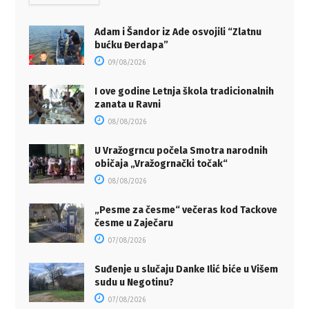
Adam i Šandor iz Ade osvojili “Zlatnu
bućku Đerdapa”
09/08/2026
I ove godine Letnja škola tradicionalnih
zanata u Ravni
08/08/2026
U Vražogrncu počela Smotra narodnih
običaja „Vražogrnački točak“
08/08/2026
„Pesme za česme“ večeras kod Tackove
česme u Zaječaru
07/08/2026
Suđenje u slučaju Danke Ilić biće u Višem
sudu u Negotinu?
07/08/2026