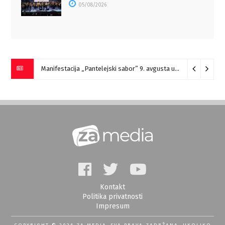
05/08/2026
Manifestacija „Pantelejski sabor” 9. avgusta u Marinovcu
07/
Kontakt
Politika privatnosti
Impresum
COPYRIGHT © 2026 ZA MEDIA. SVA PRAVA ZADRŽANA, UKOLIKO