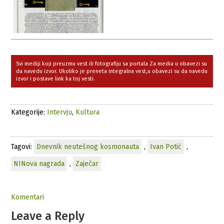
Svi mediji koji preuzmu vest ili fotografiju sa portala Za media u obavezi su
da navedu izvor. Ukoliko je preneta integralna vest,u obavezi su da navedu
izvor i postave link ka toj vesti.
Kategorije:
Intervju
,
Kultura
Tagovi:
Dnevnik neutešnog kosmonauta
,
Ivan Potić
,
NINova nagrada
,
Zaječar
Komentari
Leave a Reply