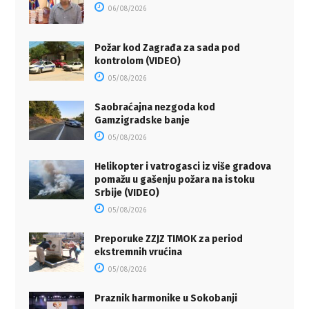
06/08/2026
Požar kod Zagrađa za sada pod
kontrolom (VIDEO)
05/08/2026
Saobraćajna nezgoda kod
Gamzigradske banje
05/08/2026
Helikopter i vatrogasci iz više gradova
pomažu u gašenju požara na istoku
Srbije (VIDEO)
05/08/2026
Preporuke ZZJZ TIMOK za period
ekstremnih vrućina
05/08/2026
Praznik harmonike u Sokobanji