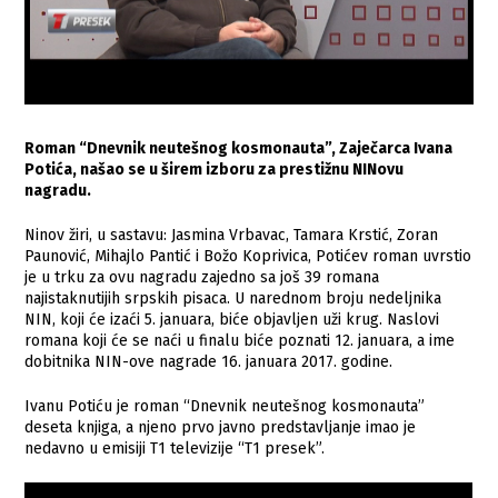
Roman “Dnevnik neutešnog kosmonauta”, Zaječarca Ivana
Potića, našao se u širem izboru za prestižnu NINovu
nagradu.
Ninov žiri, u sastavu: Jasmina Vrbavac, Tamara Krstić, Zoran
Paunović, Mihajlo Pantić i Božo Koprivica, Potićev roman uvrstio
je u trku za ovu nagradu zajedno sa još 39 romana
najistaknutijih srpskih pisaca. U narednom broju nedeljnika
NIN, koji će izaći 5. januara, biće objavljen uži krug. Naslovi
romana koji će se naći u finalu biće poznati 12. januara, a ime
dobitnika NIN-ove nagrade 16. januara 2017. godine.
Ivanu Potiću je roman “Dnevnik neutešnog kosmonauta”
deseta knjiga, a njeno prvo javno predstavljanje imao je
nedavno u emisiji T1 televizije “T1 presek”.