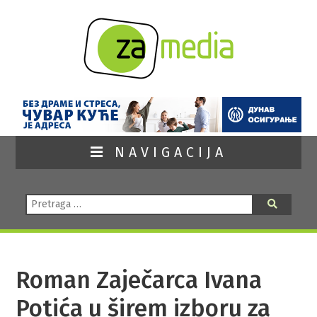
NAVIGACIJA
Pretraga:
Pretraga
Roman Zaječarca Ivana
Potića u širem izboru za