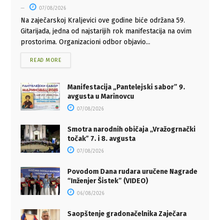
07/08/2026
Na zaječarskoj Kraljevici ove godine biće održana 59.
Gitarijada, jedna od najstarijih rok manifestacija na ovim
prostorima. Organizacioni odbor objavio...
READ MORE
Manifestacija „Pantelejski sabor” 9.
avgusta u Marinovcu
07/08/2026
Smotra narodnih običaja „Vražogrnački
točakˮ 7. i 8. avgusta
07/08/2026
Povodom Dana rudara uručene Nagrade
“Inženjer Šistek” (VIDEO)
06/08/2026
Saopštenje gradonačelnika Zaječara