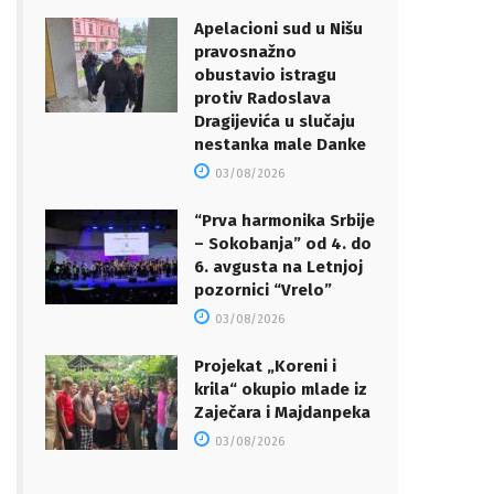
Apelacioni sud u Nišu
pravosnažno
obustavio istragu
protiv Radoslava
Dragijevića u slučaju
nestanka male Danke
03/08/2026
“Prva harmonika Srbije
– Sokobanja” od 4. do
6. avgusta na Letnjoj
pozornici “Vrelo”
03/08/2026
Projekat „Koreni i
krila“ okupio mlade iz
Zaječara i Majdanpeka
03/08/2026