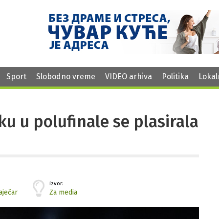
Sport
Slobodno vreme
VIDEO arhiva
Politika
Lokal
ku u polufinale se plasirala
izvor:
aječar
Za media