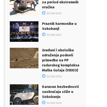
za period ekstremnih
vrućina
05/08/2026
Praznik harmonike u
Sokobanji
05/08/2026
Građani i ekološka
udruženja podneli
primedbe na PP
rudarskog kompleksa
Malka Golaja (VIDEO)
04/08/2026
Karavan bezbednosti
saobraćaja stiže u
Sokobanju
04/08/2026