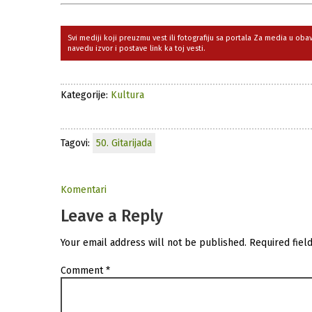
Svi mediji koji preuzmu vest ili fotografiju sa portala Za media u ob
navedu izvor i postave link ka toj vesti.
Kategorije:
Kultura
Tagovi:
50. Gitarijada
Komentari
Leave a Reply
Your email address will not be published.
Required fiel
Comment
*