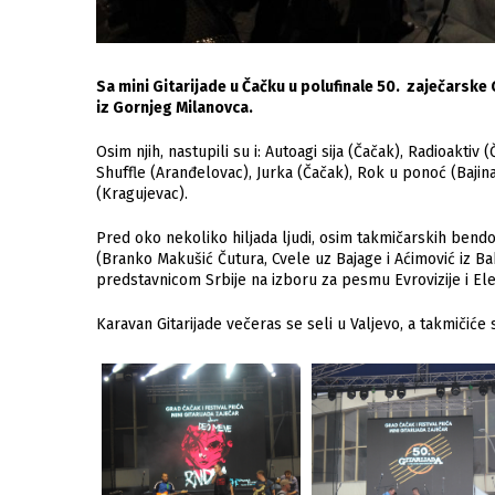
Sa mini Gitarijade u Čačku u polufinale 50. zaječarske G
iz Gornjeg Milanovca.
Osim njih, nastupili su i: Autoagi sija (Čačak), Radioakt
Shuffle (Aranđelovac), Jurka (Čačak), Rok u ponoć (Bajin
(Kragujevac).
Pred oko nekoliko hiljada ljudi, osim takmičarskih bendo
(Branko Makušić Čutura, Cvele uz Bajage i Aćimović iz B
predstavnicom Srbije na izboru za pesmu Evrovizije i Ele
Karavan Gitarijade večeras se seli u Valjevo, a takmičić