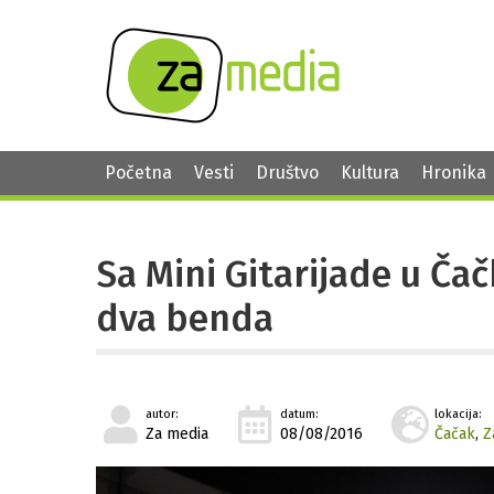
Početna
Vesti
Društvo
Kultura
Hronika
Sa Mini Gitarijade u Čač
dva benda
autor:
datum:
lokacija:
Za media
08/08/2016
Čačak
,
Z