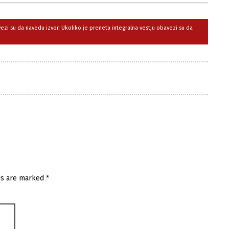
avezi su da navedu izvor. Ukoliko je preneta integralna vest,u obavezi su da
ds are marked
*