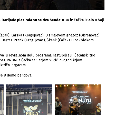
itarijade plasirala su se dva benda: KBK iz Čačka i Belo u boji
iv (Čačak), Larska (Kragujevac), U zmajevom gnezdz (Obrenovac),
a Bašta), Prank (Kragujevac), Škank (Čačak) i Cockblokers
va, u revijalnom delu programa nastupili su i Čačanski trio
aba), RNDM iz Čačka sa Sanjom Vučić, ovogodišnjom
ktrični orgazam.
e se 8 demo bendova.