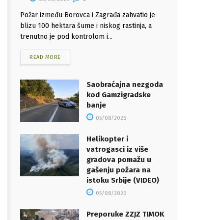
Požar između Borovca i Zagrađa zahvatio je
blizu 100 hektara šume i niskog rastinja, a
trenutno je pod kontrolom i...
READ MORE
Saobraćajna nezgoda
kod Gamzigradske
banje
05/08/2026
Helikopter i
vatrogasci iz više
gradova pomažu u
gašenju požara na
istoku Srbije (VIDEO)
05/08/2026
Preporuke ZZJZ TIMOK