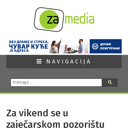
NAVIGACIJA
Pretraga:
Pretraga
Za vikend se u
zaječarskom pozorištu