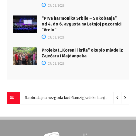
03/08/2026
“Prva harmonika Srbije – Sokobanja”
od 4. do 6. avgusta na Letnjoj pozornici
“Vrelo”
03/08/2026
Projekat „Koreni i krila“ okupio mlade iz
Zaječara i Majdanpeka
03/08/2026
Saobraćajna nezgoda kod Gamzigradske banje
05/08/2026