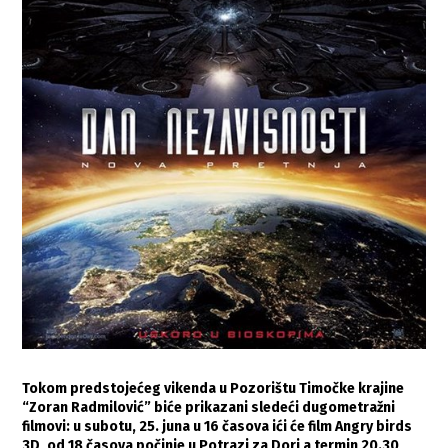
Tokom predstojećeg vikenda u Pozorištu Timočke krajine
“Zoran Radmilović” biće prikazani sledeći dugometražni
filmovi: u subotu, 25. juna u 16 časova ići će film Angry birds
3D, od 18 časova počinje u Potrazi za Dori a termin 20.30