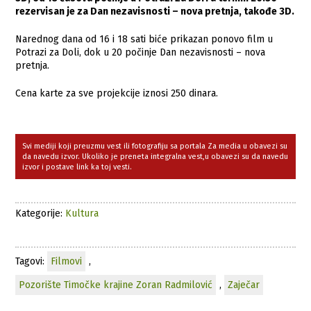
rezervisan je za Dan nezavisnosti – nova pretnja, takođe 3D.
Narednog dana od 16 i 18 sati biće prikazan ponovo film u
Potrazi za Doli, dok u 20 počinje Dan nezavisnosti – nova
pretnja.
Cena karte za sve projekcije iznosi 250 dinara.
Svi mediji koji preuzmu vest ili fotografiju sa portala Za media u obavezi su
da navedu izvor. Ukoliko je preneta integralna vest,u obavezi su da navedu
izvor i postave link ka toj vesti.
Kategorije:
Kultura
Tagovi:
Filmovi
,
Pozorište Timočke krajine Zoran Radmilović
,
Zaječar