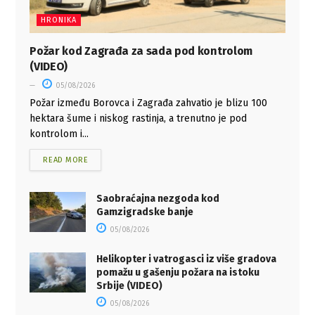
HRONIKA
Požar kod Zagrađa za sada pod kontrolom
(VIDEO)
05/08/2026
Požar između Borovca i Zagrađa zahvatio je blizu 100
hektara šume i niskog rastinja, a trenutno je pod
kontrolom i...
READ MORE
Saobraćajna nezgoda kod
Gamzigradske banje
05/08/2026
Helikopter i vatrogasci iz više gradova
pomažu u gašenju požara na istoku
Srbije (VIDEO)
05/08/2026