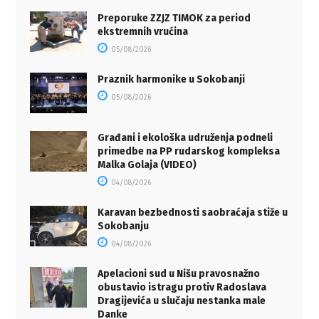
Preporuke ZZJZ TIMOK za period
ekstremnih vrućina
05/08/2026
Praznik harmonike u Sokobanji
05/08/2026
Građani i ekološka udruženja podneli
primedbe na PP rudarskog kompleksa
Malka Golaja (VIDEO)
04/08/2026
Karavan bezbednosti saobraćaja stiže u
Sokobanju
04/08/2026
Apelacioni sud u Nišu pravosnažno
obustavio istragu protiv Radoslava
Dragijevića u slučaju nestanka male
Danke