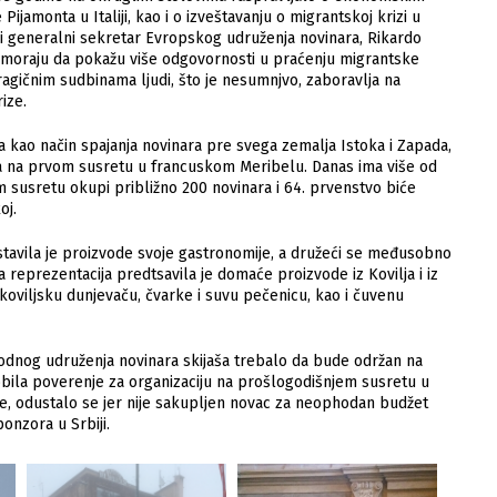
Pijamonta u Italiji, kao i o izveštavanju o migrantskoj krizi u
o i generalni sekretar Evropskog udruženja novinara, Rikardo
ma moraju da pokažu više odgovornosti u praćenju migrantske
agičnim sudbinama ljudi, što je nesumnjvo, zaboravlja na
ize.
a kao način spajanja novinara pre svega zemalja Istoka i Zapada,
tna na prvom susretu u francuskom Meribelu. Danas ima više od
 susretu okupi približno 200 novinara i 64. prvenstvo biće
oj.
stavila je proizvode svoje gastronomije, a družeći se međusobno
ša reprezentacija predtsavila je domaće proizvode iz Kovilja i iz
 koviljsku dunjevaču, čvarke i suvu pečenicu, kao i čuvenu
arodnog udruženja novinara skijaša trebalo da bude održan na
dobila poverenje za organizaciju na prošlogodišnjem susretu u
e, odustalo se jer nije sakupljen novac za neophodan budžet
onzora u Srbiji.