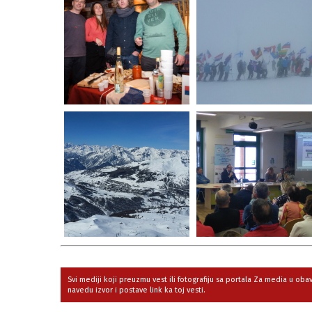
Svi mediji koji preuzmu vest ili fotografiju sa portala Za media u ob
navedu izvor i postave link ka toj vesti.