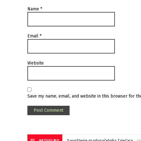
Name
*
Email
*
Website
Save my name, email, and website in this browser for t
Saopštenje gradonačelnika Zaječara
AKTUELNO
06