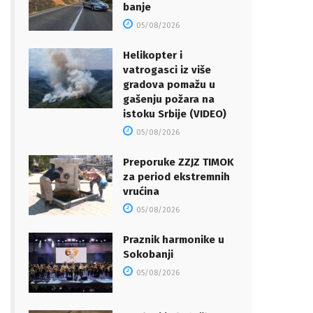
banje
05/08/2026
Helikopter i
vatrogasci iz više
gradova pomažu u
gašenju požara na
istoku Srbije (VIDEO)
05/08/2026
Preporuke ZZJZ TIMOK
za period ekstremnih
vrućina
05/08/2026
Praznik harmonike u
Sokobanji
05/08/2026