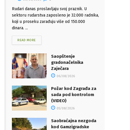
Rudari danas proslavljaju svoj praznik. U
sektoru rudarstva zaposleno je 32.000 radnika,
koji u proseku zarađuju više od 150.000
dinara. ...
READ MORE
Saopštenje
gradonačelnika
Zaječara
06/08/2026
Požar kod Zagrađa za
sada pod kontrolom
(VIDEO)
05/08/2026
Saobraćajna nezgoda
kod Gamzigradske