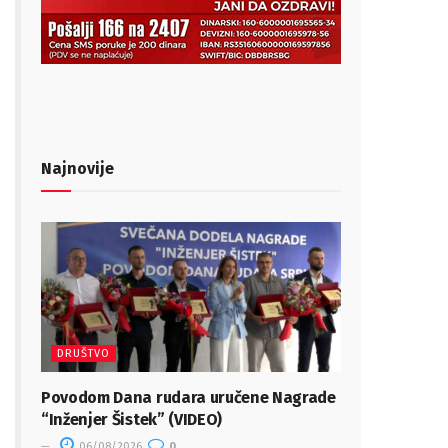
Najnovije
DRUŠTVO
Povodom Dana rudara uručene Nagrade
“Inženjer Šistek” (VIDEO)
06/08/2026
0