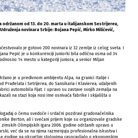
održanom od 13. do 20. marta u italijanskom Sestrijereu,
 Udruženja novinara Srbije: Bojana Pepić, Mirko Milićević,
estvovalo je gotovo 200 novinara iz 32 zemlje iz celog sveta. I
jana Pepić je u konkurenciji juniorki bila odlična osma od 34
 odnosno 14 mesto u kategoriji juniora, a senior Miljan
žano je u predivnom ambijentu Alpa, na granici Italije i
 Prađelata i Setrijerea, do Sansikaria i Klavierea, udaljenih
rici automobila Fijat. I upravo su zastave svojih zemalja na
azali na stazi koja nosi ime osnivača fabrike i skijališta u
n događaj o čemu svedoče i srdačni pozdravi gradonačelnika
onike Berton, ali i svečani prijem koje su organizovale gradske
d zimskih Olimpijskih igara 2006. godine održanih upravo u
rski, već da se na njima razmenjuju profesionalna iskustva i
se godine na okruglim stolovima raspravljalo o ekonomskim