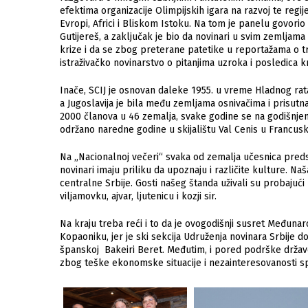
efektima organizacije Olimpijskih igara na razvoj te regije 
Evropi, Africi i Bliskom Istoku. Na tom je panelu govori
Gutijereš, a zaključak je bio da novinari u svim zemlja
krize i da se zbog preterane patetike u reportažama o tr
istraživačko novinarstvo o pitanjima uzroka i posledica kr
Inače, SCIJ je osnovan daleke 1955. u vreme Hladnog rat
a Jugoslavija je bila među zemljama osnivačima i prisu
2000 članova u 46 zemalja, svake godine se na godišnjem
održano naredne godine u skijalištu Val Cenis u Francusk
Na „Nacionalnoj večeri“ svaka od zemalja učesnica pred
novinari imaju priliku da upoznaju i različite kulture. Na
centralne Srbije. Gosti našeg štanda uživali su probajući
viljamovku, ajvar, ljutenicu i kozji sir.
Na kraju treba reći i to da je ovogodišnji susret Međun
Kopaoniku, jer je ski sekcija Udruženja novinara Srbije 
španskoj Bakeiri Beret. Međutim, i pored podrške držav
zbog teške ekonomske situacije i nezainteresovanosti sp