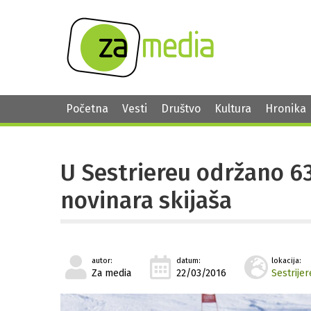
Početna
Vesti
Društvo
Kultura
Hronika
U Sestriereu održano 6
novinara skijaša
autor:
datum:
lokacija:
Za media
22/03/2016
Sestrijer