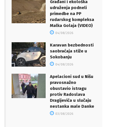
Građani i ekološka
udruženja podneli
primedbe na PP
rudarskog kompleksa
Malka Golaja (VIDEO)
04/08/2026
Karavan bezbednosti
saobraćaja stiže u
Sokobanju
04/08/2026
Apelacioni sud u Nišu
pravosnažno
obustavio istragu
protiv Radoslava
Dragijevića u slučaju
nestanka male Danke
03/08/2026