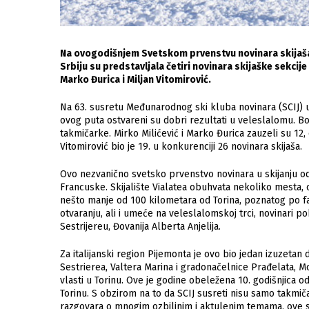
Na ovogodišnjem Svetskom prvenstvu novinara skijaša 
Srbiju su predstavljala četiri novinara skijaške sekcije
Marko Đurica i Miljan Vitomirović.
Na 63. susretu Međunarodnog ski kluba novinara (SCIJ) uč
ovog puta ostvareni su dobri rezultati u veleslalomu. Bo
takmičarke. Mirko Milićević i Marko Đurica zauzeli su 12,
Vitomirović bio je 19. u konkurenciji 26 novinara skijaša.
Ovo nezvanično svetsko prvenstvo novinara u skijanju odr
Francuske. Skijalište Vialatea obuhvata nekoliko mesta, od
nešto manje od 100 kilometara od Torina, poznatog po fab
otvaranju, ali i umeće na veleslalomskoj trci, novinari pok
Sestrijereu, Đovanija Alberta Anjelija.
Za italijanski region Pijemonta je ovo bio jedan izuzeta
Sestrierea, Valtera Marina i gradonačelnice Prađelata, M
vlasti u Torinu. Ove je godine obeležena 10. godišnjica o
Torinu. S obzirom na to da SCIJ susreti nisu samo takmiča
razgovara o mnogim ozbiljnim i aktulenim temama, ove 