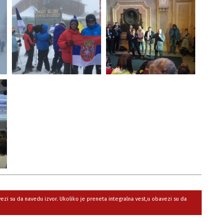
avezi su da navedu izvor. Ukoliko je preneta integralna vest,u obavezi su da