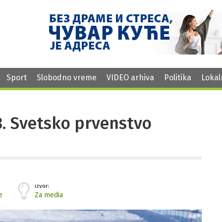
Sport
Slobodno vreme
VIDEO arhiva
Politika
Lokal
3. Svetsko prvenstvo
izvor:
e
Za media