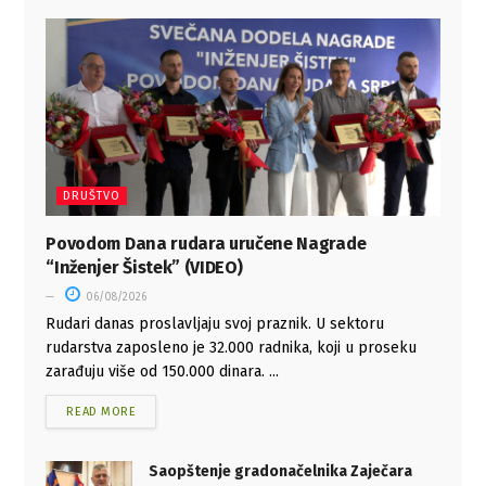
DRUŠTVO
Povodom Dana rudara uručene Nagrade
“Inženjer Šistek” (VIDEO)
06/08/2026
Rudari danas proslavljaju svoj praznik. U sektoru
rudarstva zaposleno je 32.000 radnika, koji u proseku
zarađuju više od 150.000 dinara. ...
READ MORE
Saopštenje gradonačelnika Zaječara