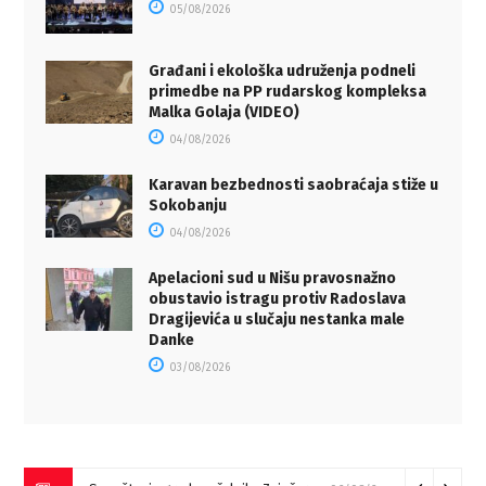
05/08/2026
Građani i ekološka udruženja podneli
primedbe na PP rudarskog kompleksa
Malka Golaja (VIDEO)
04/08/2026
Karavan bezbednosti saobraćaja stiže u
Sokobanju
04/08/2026
Apelacioni sud u Nišu pravosnažno
obustavio istragu protiv Radoslava
Dragijevića u slučaju nestanka male
Danke
03/08/2026