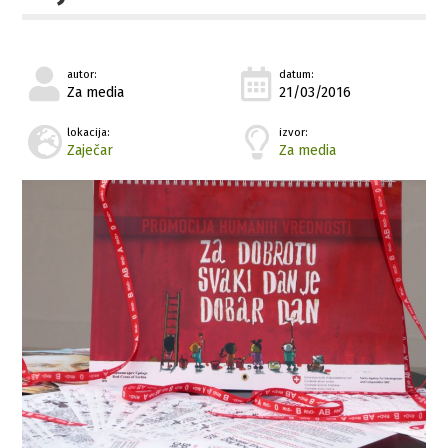
autor:
datum:
Za media
21/03/2016
lokacija:
izvor:
Zaječar
Za media