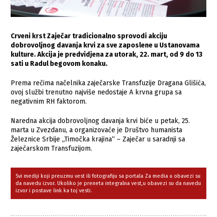
Crveni krst Zaječar tradicionalno sprovodi akciju
dobrovoljnog davanja krvi za sve zaposlene u Ustanovama
kulture. Akcija je predvidjena za utorak, 22. mart, od 9 do 13
sati u Radul begovom konaku.
Prema rečima načelnika zaječarske Transfuzije Dragana Glišića,
ovoj službi trenutno najviše nedostaje A krvna grupa sa
negativnim RH faktorom.
Naredna akcija dobrovoljnog davanja krvi biće u petak, 25.
marta u Zvezdanu, a organizovaće je
Društvo humanista
Železnice Srbije „Timočka krajina“ – Zaječar u saradnji sa
zaječarskom Transfuzijom.
Svi mediji koji preuzmu vest ili fotografiju sa portala Za media u obavezi su
da navedu izvor. Ukoliko je preneta integralna vest,u obavezi su da navedu
izvor i postave link ka toj vesti.