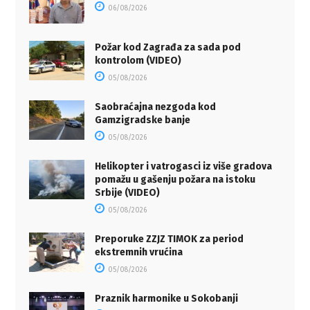
06/08/2026
Požar kod Zagrađa za sada pod
kontrolom (VIDEO)
05/08/2026
Saobraćajna nezgoda kod
Gamzigradske banje
05/08/2026
Helikopter i vatrogasci iz više gradova
pomažu u gašenju požara na istoku
Srbije (VIDEO)
05/08/2026
Preporuke ZZJZ TIMOK za period
ekstremnih vrućina
05/08/2026
Praznik harmonike u Sokobanji