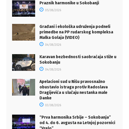
Praznik harmonike u Sokobanji
05/08/2026
Građani i ekološka udruženja podneli
primedbe na PP rudarskog kompleksa
Malka Golaja (VIDEO)
04/08/2026
Karavan bezbednosti saobraćaja stiže u
Sokobanju
04/08/2026
Apelacioni sud u Nišu pravosnažno
obustavio istragu protiv Radoslava
Dragijevića u slučaju nestanka male
Danke
03/08/2026
“Prva harmonika Srbije – Sokobanja”
od 4. do 6. avgusta na Letnjoj pozornici
“Vrelo”