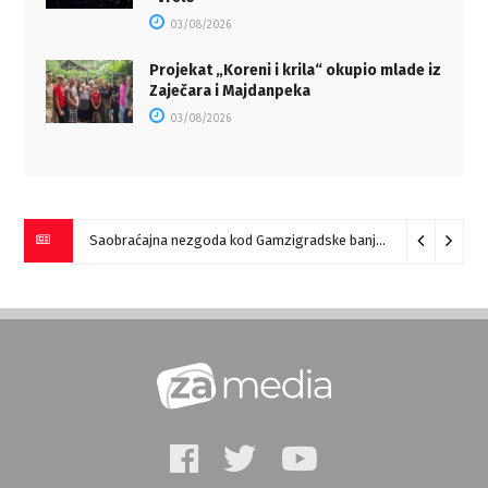
03/08/2026
Projekat „Koreni i krila“ okupio mlade iz
Zaječara i Majdanpeka
03/08/2026
Saobraćajna nezgoda kod Gamzigradske banje
05/08/2026