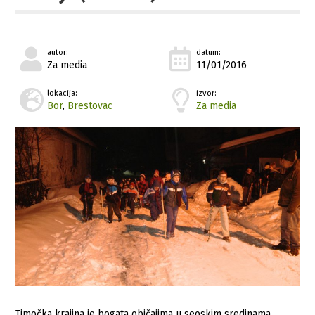
autor:
datum:
Za media
11/01/2016
lokacija:
izvor:
Bor
,
Brestovac
Za media
Timočka krajina je bogata običajima u seoskim sredinama.