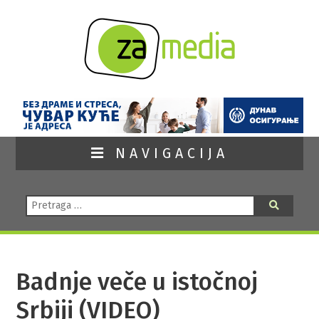
NAVIGACIJA
Pretraga:
Pretraga
Badnje veče u istočnoj
Srbiji (VIDEO)