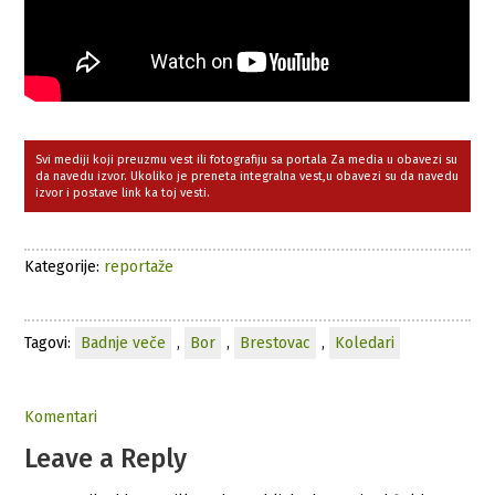
Svi mediji koji preuzmu vest ili fotografiju sa portala Za media u obavezi su
da navedu izvor. Ukoliko je preneta integralna vest,u obavezi su da navedu
izvor i postave link ka toj vesti.
Kategorije:
reportaže
Tagovi:
Badnje veče
,
Bor
,
Brestovac
,
Koledari
Komentari
Leave a Reply