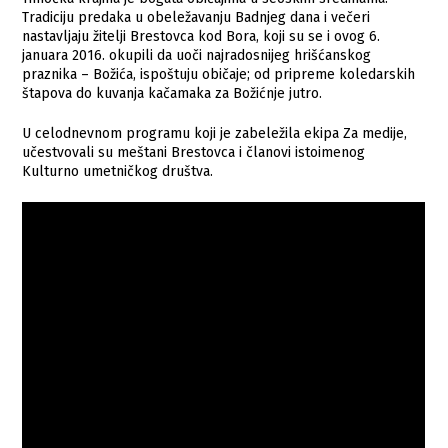
Tradiciju predaka u obeležavanju Badnjeg dana i večeri
nastavljaju žitelji Brestovca kod Bora, koji su se i ovog 6.
januara 2016. okupili da uoči najradosnijeg hrišćanskog
praznika – Božića, ispoštuju običaje; od pripreme koledarskih
štapova do kuvanja kačamaka za Božićnje jutro.
U celodnevnom programu koji je zabeležila ekipa Za medije,
učestvovali su meštani Brestovca i članovi istoimenog
Kulturno umetničkog društva.