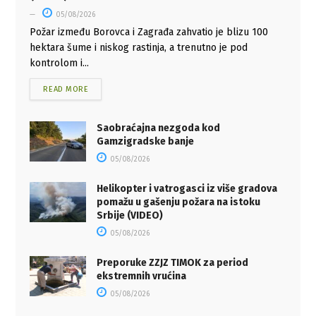
05/08/2026
Požar između Borovca i Zagrađa zahvatio je blizu 100
hektara šume i niskog rastinja, a trenutno je pod
kontrolom i...
READ MORE
Saobraćajna nezgoda kod
Gamzigradske banje
05/08/2026
Helikopter i vatrogasci iz više gradova
pomažu u gašenju požara na istoku
Srbije (VIDEO)
05/08/2026
Preporuke ZZJZ TIMOK za period
ekstremnih vrućina
05/08/2026