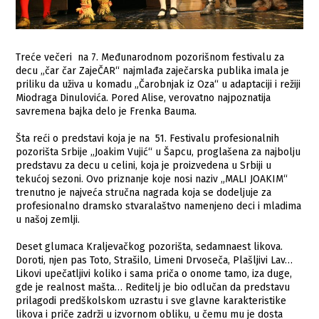
Treće večeri na 7. Međunarodnom pozorišnom festivalu za
decu „čar čar ZajeČAR“ najmlađa zaječarska publika imala je
priliku da uživa u komadu „Čarobnjak iz Oza“ u adaptaciji i režiji
Miodraga Dinulovića. Pored Alise, verovatno najpoznatija
savremena bajka delo je Frenka Bauma.
Šta reći o predstavi koja je na 51. Festivalu profesionalnih
pozorišta Srbije „Joakim Vujić“ u Šapcu, proglašena za najbolju
predstavu za decu u celini, koja je proizvedena u Srbiji u
tekućoj sezoni. Ovo priznanje koje nosi naziv „MALI JOAKIM“
trenutno je najveća stručna nagrada koja se dodeljuje za
profesionalno dramsko stvaralaštvo namenjeno deci i mladima
u našoj zemlji.
Deset glumaca Kraljevačkog pozorišta, sedamnaest likova.
Doroti, njen pas Toto, Strašilo, Limeni Drvoseča, Plašljivi Lav…
Likovi upečatljivi koliko i sama priča o onome tamo, iza duge,
gde je realnost mašta… Reditelj je bio odlučan da predstavu
prilagodi predškolskom uzrastu i sve glavne karakteristike
likova i priče zadrži u izvornom obliku, u čemu mu je dosta