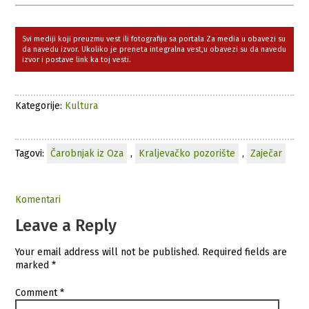
Svi mediji koji preuzmu vest ili fotografiju sa portala Za media u obavezi su
da navedu izvor. Ukoliko je preneta integralna vest,u obavezi su da navedu
izvor i postave link ka toj vesti.
Kategorije:
Kultura
Tagovi:
Čarobnjak iz Oza
,
Kraljevačko pozorište
,
Zaječar
Komentari
Leave a Reply
Your email address will not be published.
Required fields are
marked
*
Comment
*