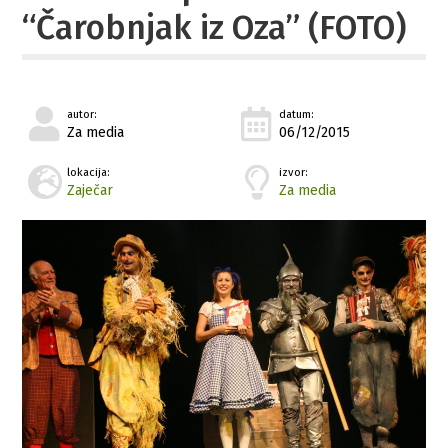
“Čarobnjak iz Oza” (FOTO)
autor:
datum:
Za media
06/12/2015
lokacija:
izvor:
Zaječar
Za media