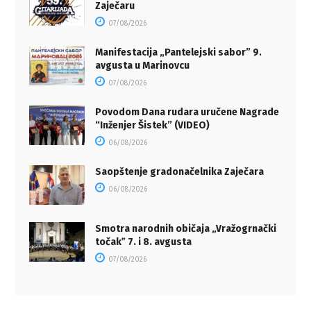
Zaječaru
07/08/2026
Manifestacija „Pantelejski sabor” 9.
avgusta u Marinovcu
07/08/2026
Povodom Dana rudara uručene Nagrade
“Inženjer Šistek” (VIDEO)
06/08/2026
Saopštenje gradonačelnika Zaječara
06/08/2026
Smotra narodnih običaja „Vražogrnački
točakˮ 7. i 8. avgusta
07/08/2026