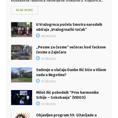
edukativna radionica namenjena mladima iz Knjaževca...
READ MORE
U Vražogrncu počela Smotra narodnih
običaja „Vražogrnački točak“
08/08/2026
„Pesme za česme“ večeras kod Tackove
česme u Zaječaru
07/08/2026
Suđenje u slučaju Danke Ilić biće u Višem
sudu u Negotinu?
07/08/2026
Miloš Ilić pobednik “Prve harmonike
Srbije – Sokobanja” (VIDEO)
07/08/2026
Objavljen program 59. Gitarijade u