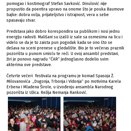
pomogao i kostimograf Stefan Savković. Dinulović nije
propustio da poentira upravo na onome što je pouka Baumove
bajke: dobra volja, prijateljstvo i istrajnost, vera u sebe
spasavaju stvar.
Predstava jako dobro korespondira sa publikom i nosi jednu
energiju radosti. Mališani su izašli iz sale sa osmesima na licu i
videlo se da je to zaista pun pogodak kada se ono što se
dešava na sceni prenese u gledalište. Bio je to večeras praznik
pozorišta u punom smislu te reči. U ovoj ansambl predstavi,
žiri je ponovo nagradu “ČAR” jednoglasno dodelio svim
akterima ove predstave.
Četvrte večeri festivala na programu je komad Spasoja Ž.
Milovanovića „Dugonja, Trbonja i Vidonja“ po motivima Karela
Erbena i Mladena Širole, u izvođenju ansambla Narodnog
pozorišta iz Užica. Režija Nemanja Ranković.