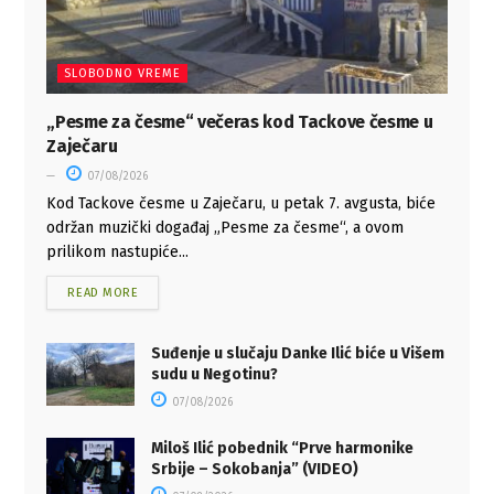
SLOBODNO VREME
„Pesme za česme“ večeras kod Tackove česme u
Zaječaru
07/08/2026
Kod Tackove česme u Zaječaru, u petak 7. avgusta, biće
održan muzički događaj „Pesme za česme“, a ovom
prilikom nastupiće...
READ MORE
Suđenje u slučaju Danke Ilić biće u Višem
sudu u Negotinu?
07/08/2026
Miloš Ilić pobednik “Prve harmonike
Srbije – Sokobanja” (VIDEO)