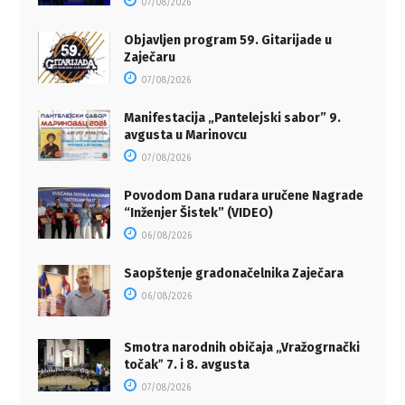
07/08/2026
Objavljen program 59. Gitarijade u
Zaječaru
07/08/2026
Manifestacija „Pantelejski sabor” 9.
avgusta u Marinovcu
07/08/2026
Povodom Dana rudara uručene Nagrade
“Inženjer Šistek” (VIDEO)
06/08/2026
Saopštenje gradonačelnika Zaječara
06/08/2026
Smotra narodnih običaja „Vražogrnački
točakˮ 7. i 8. avgusta
07/08/2026