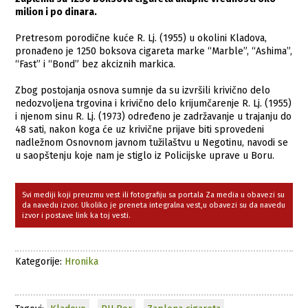
milion i po dinara.
Pretresom porodične kuće R. Lj. (1955) u okolini Kladova,
pronađeno je 1250 boksova cigareta marke “Marble”, “Ashima”,
“Fast” i “Bond” bez akciznih markica.
Zbog postojanja osnova sumnje da su izvršili krivično delo
nedozvoljena trgovina i krivično delo krijumčarenje R. Lj. (1955)
i njenom sinu R. Lj. (1973) određeno je zadržavanje u trajanju do
48 sati, nakon koga će uz krivične prijave biti sprovedeni
nadležnom Osnovnom javnom tužilaštvu u Negotinu, navodi se
u saopštenju koje nam je stiglo iz Policijske uprave u Boru.
Svi mediji koji preuzmu vest ili fotografiju sa portala Za media u obavezi su
da navedu izvor. Ukoliko je preneta integralna vest,u obavezi su da navedu
izvor i postave link ka toj vesti.
Kategorije:
Hronika