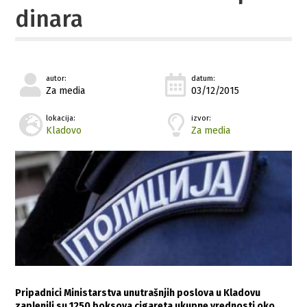
dinara
autor:
datum:
Za media
03/12/2015
lokacija:
izvor:
Kladovo
Za media
Pripadnici Ministarstva unutrašnjih poslova u Kladovu
zaplenili su 1250 boksova cigareta ukupne vrednosti oko