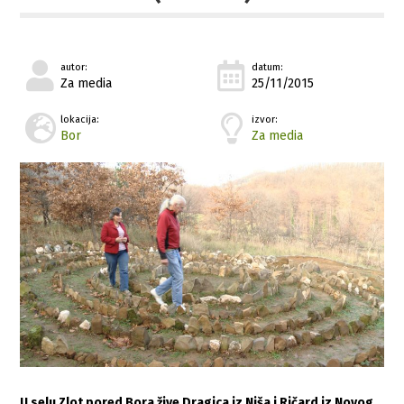
autor:
datum:
Za media
25/11/2015
lokacija:
izvor:
Bor
Za media
U selu Zlot pored Bora žive Dragica iz Niša i Ričard iz Novog