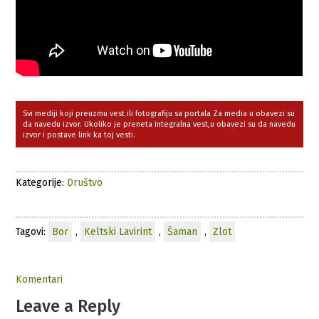
Svi mediji koji preuzmu vest ili fotografiju sa portala Za media u obavezi su
da navedu izvor. Ukoliko je preneta integralna vest,u obavezi su da navedu
izvor i postave link ka toj vesti.
Kategorije:
Društvo
Tagovi:
Bor
,
Keltski Lavirint
,
Šaman
,
Zlot
Komentari
Leave a Reply