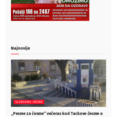
Najnovije
SLOBODNO VREME
„Pesme za česme“ večeras kod Tackove česme u