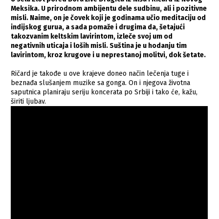
Meksika. U prirodnom ambijentu dele sudbinu, ali i pozitivne
misli. Naime, on je čovek koji je godinama učio meditaciju od
indijskog gurua, a sada pomaže i drugima da, šetajući
takozvanim keltskim lavirintom, izleče svoj um od
negativnih uticaja i loših misli. Suština je u hodanju tim
lavirintom, kroz krugove i u neprestanoj molitvi, dok šetate.
Ričard je takođe u ove krajeve doneo način lečenja tuge i
beznađa slušanjem muzike sa gonga. On i njegova životna
saputnica planiraju seriju koncerata po Srbiji i tako će, kažu,
širiti ljubav.