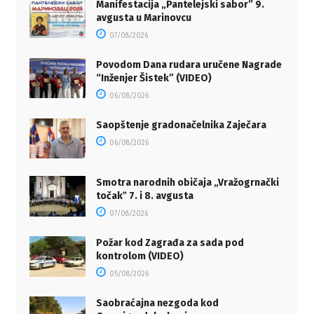
Manifestacija „Pantelejski sabor” 9.
avgusta u Marinovcu
07/08/2026
Povodom Dana rudara uručene Nagrade
“Inženjer Šistek” (VIDEO)
06/08/2026
Saopštenje gradonačelnika Zaječara
06/08/2026
Smotra narodnih običaja „Vražogrnački
točakˮ 7. i 8. avgusta
07/08/2026
Požar kod Zagrađa za sada pod
kontrolom (VIDEO)
05/08/2026
Saobraćajna nezgoda kod