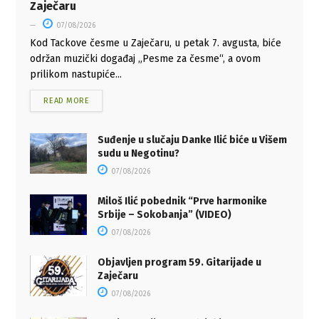
Zaječaru
07/08/2026
Kod Tackove česme u Zaječaru, u petak 7. avgusta, biće
održan muzički događaj „Pesme za česme“, a ovom
prilikom nastupiće...
READ MORE
Suđenje u slučaju Danke Ilić biće u Višem
sudu u Negotinu?
07/08/2026
Miloš Ilić pobednik “Prve harmonike
Srbije – Sokobanja” (VIDEO)
07/08/2026
Objavljen program 59. Gitarijade u
Zaječaru
07/08/2026