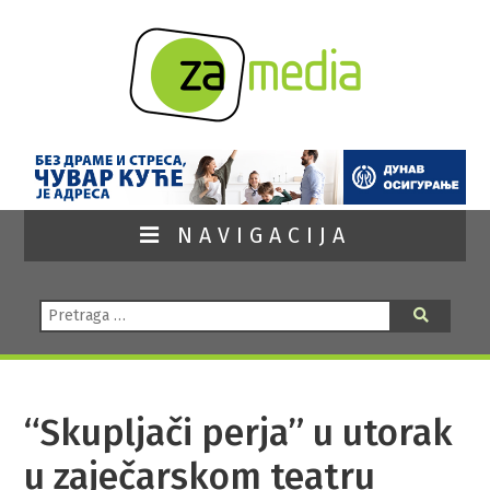
NAVIGACIJA
Pretraga:
Pretraga
“Skupljači perja” u utorak
u zaječarskom teatru