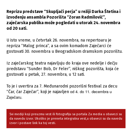
Reprizu predstave “Skupljači perja” u režiji Darka Štetina i
izvođenju ansambla Pozorišta “Zoran Radmilović”,
zaječarska publika može pogledati u utorak 24. novembra
od 20 sati.
U isto vreme, u četvrtak 26. novembra, na repertoaru je
repriza “Malog princa”, a sa ovim komadom Zaječarci će
gostovati 30. novembra u Beogradskom dramskom pozorištu.
Iz zaječarskog teatra najavljuju do kraja ove nedelje i dečju
predstavu “Sunđer Bob, Dr Feler”, niškog pozorišta, koja će
gostovati u petak, 27. novembra, u 12 sati.
To je i uvertira za 7. Međunarodni pozorišni festival za decu
od 4. do 11. decembra u
“Čar, čar Zaječar”, koji je najavljen
Zaječaru.
Svi mediji koji preuzmu vest ili fotografiju sa portala Za media u obavezi su
da navedu izvor. Ukoliko je preneta integralna vest,u obavezi su da navedu
izvor i postave link ka toj vesti.