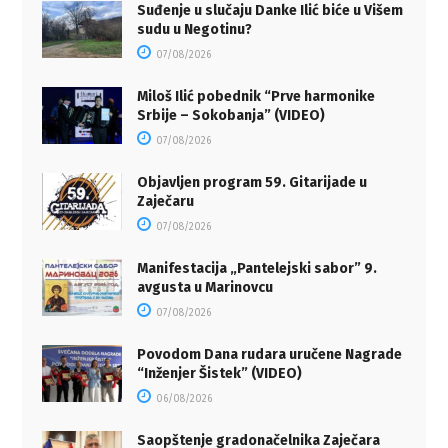
Suđenje u slučaju Danke Ilić biće u Višem
sudu u Negotinu?
07/08/2026
Miloš Ilić pobednik “Prve harmonike
Srbije – Sokobanja” (VIDEO)
07/08/2026
Objavljen program 59. Gitarijade u
Zaječaru
07/08/2026
Manifestacija „Pantelejski sabor” 9.
avgusta u Marinovcu
07/08/2026
Povodom Dana rudara uručene Nagrade
“Inženjer Šistek” (VIDEO)
06/08/2026
Saopštenje gradonačelnika Zaječara