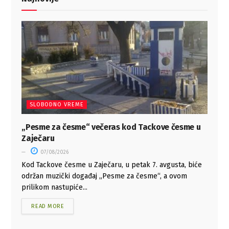
SLOBODNO VREME
„Pesme za česme“ večeras kod Tackove česme u
Zaječaru
07/08/2026
Kod Tackove česme u Zaječaru, u petak 7. avgusta, biće
održan muzički događaj „Pesme za česme“, a ovom
prilikom nastupiće...
READ MORE