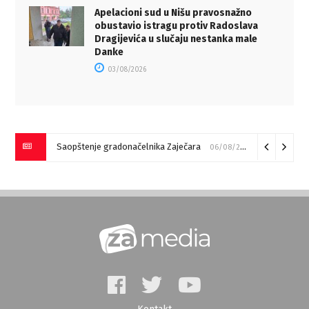
Apelacioni sud u Nišu pravosnažno
obustavio istragu protiv Radoslava
Dragijevića u slučaju nestanka male
Danke
03/08/2026
Saopštenje gradonačelnika Zaječara
06/08/2026