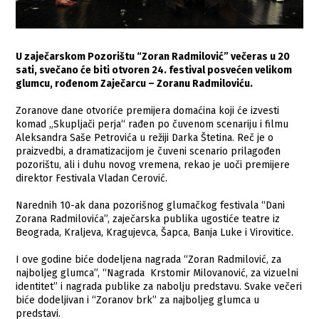
U zaječarskom Pozorištu “Zoran Radmilović” večeras u 20
sati, svečano će biti otvoren 24. festival posvećen velikom
glumcu, rođenom Zaječarcu – Zoranu Radmiloviću.
Zoranove dane otvoriće premijera domaćina koji će izvesti
komad „Skupljači perja“ rađen po čuvenom scenariju i filmu
Aleksandra Saše Petrovića u režiji Darka Štetina. Reč je o
praizvedbi, a dramatizacijom je čuveni scenario prilagođen
pozorištu, ali i duhu novog vremena, rekao je uoči premijere
direktor Festivala Vladan Cerović.
Narednih 10-ak dana pozorišnog glumačkog festivala “Dani
Zorana Radmilovića”, zaječarska publika ugostiće teatre iz
Beograda, Kraljeva, Kragujevca, Šapca, Banja Luke i Virovitice.
I ove godine biće dodeljena nagrada “Zoran Radmilović, za
najboljeg glumca”, “Nagrada Krstomir Milovanović, za vizuelni
identitet” i nagrada publike za nabolju predstavu. Svake večeri
biće dodeljivan i “Zoranov brk” za najboljeg glumca u
predstavi.