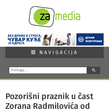
NAVIGACIJA
Pretraga:
Pretraga
Pozorišni praznik u čast
Zorana Radmilovića od