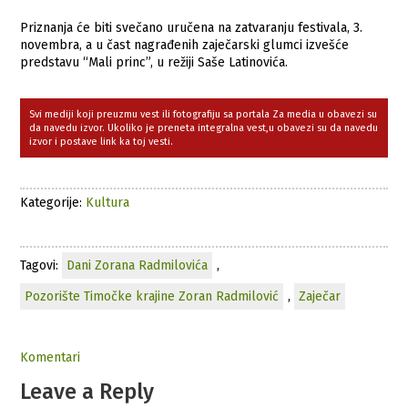
Priznanja će biti svečano uručena na zatvaranju festivala, 3.
novembra, a u čast nagrađenih zaječarski glumci izvešće
predstavu “Mali princ”, u režiji Saše Latinovića.
Svi mediji koji preuzmu vest ili fotografiju sa portala Za media u obavezi su
da navedu izvor. Ukoliko je preneta integralna vest,u obavezi su da navedu
izvor i postave link ka toj vesti.
Kategorije:
Kultura
Tagovi:
Dani Zorana Radmilovića
,
Pozorište Timočke krajine Zoran Radmilović
,
Zaječar
Komentari
Leave a Reply