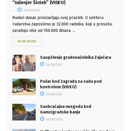
“Inženjer Šistek” (VIDEO)
06/08/2026
Rudari danas proslavljaju svoj praznik. U sektoru
rudarstva zaposleno je 32.000 radnika, koji u proseku
zarađuju više od 150.000 dinara. ...
READ MORE
Saopštenje gradonačelnika Zaječara
06/08/2026
Požar kod Zagrađa za sada pod
kontrolom (VIDEO)
05/08/2026
Saobraćajna nezgoda kod
Gamzigradske banje
05/08/2026