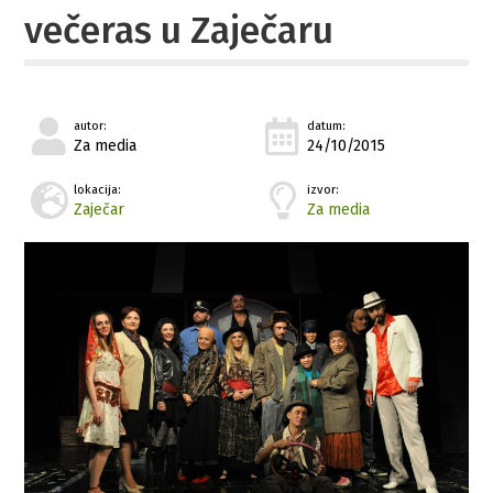
večeras u Zaječaru
autor:
datum:
Za media
24/10/2015
lokacija:
izvor:
Zaječar
Za media