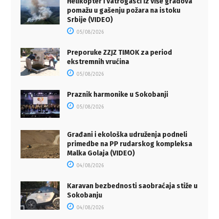
Helikopter i vatrogasci iz više gradova
pomažu u gašenju požara na istoku
Srbije (VIDEO)
05/08/2026
Preporuke ZZJZ TIMOK za period
ekstremnih vrućina
05/08/2026
Praznik harmonike u Sokobanji
05/08/2026
Građani i ekološka udruženja podneli
primedbe na PP rudarskog kompleksa
Malka Golaja (VIDEO)
04/08/2026
Karavan bezbednosti saobraćaja stiže u
Sokobanju
04/08/2026