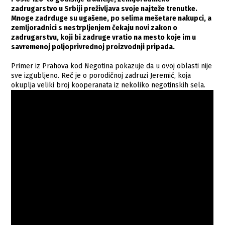
zadrugarstvo u Srbiji preživljava svoje najteže trenutke.
Mnoge zadrduge su ugašene, po selima mešetare nakupci, a
zemljoradnici s nestrpljenjem čekaju novi zakon o
zadrugarstvu, koji bi zadruge vratio na mesto koje im u
savremenoj poljoprivrednoj proizvodnji pripada.
Primer iz Prahova kod Negotina pokazuje da u ovoj oblasti nije
sve izgubljeno. Reč je o porodičnoj zadruzi Jeremić, koja
okuplja veliki broj kooperanata iz nekoliko negotinskih sela.