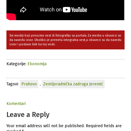
Svi mediji koji preuzmu vest ili fotografiju sa portala Za media u obavezi su
da navedu izvor. Ukoliko je preneta integralna vest,u obavezi su da navedu
izvor i postave link ka toj vesti.
Kategorije:
Ekonomija
Tagovi:
Prahovo
,
Zemljoradnička zadruga Jeremić
Komentari
Leave a Reply
Your email address will not be published.
Required fields are