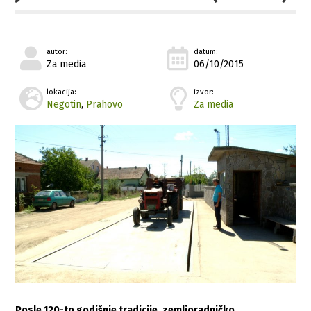
autor:
datum:
Za media
06/10/2015
lokacija:
izvor:
Negotin
,
Prahovo
Za media
Posle 120-to godišnje tradicije, zemljoradničko