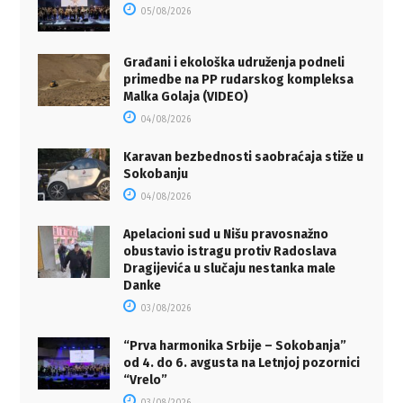
05/08/2026
Građani i ekološka udruženja podneli
primedbe na PP rudarskog kompleksa
Malka Golaja (VIDEO)
04/08/2026
Karavan bezbednosti saobraćaja stiže u
Sokobanju
04/08/2026
Apelacioni sud u Nišu pravosnažno
obustavio istragu protiv Radoslava
Dragijevića u slučaju nestanka male
Danke
03/08/2026
“Prva harmonika Srbije – Sokobanja”
od 4. do 6. avgusta na Letnjoj pozornici
“Vrelo”