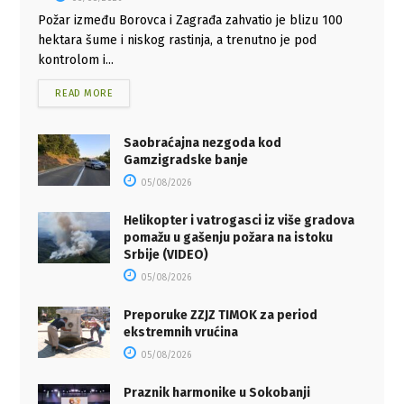
Požar između Borovca i Zagrađa zahvatio je blizu 100
hektara šume i niskog rastinja, a trenutno je pod
kontrolom i...
READ MORE
Saobraćajna nezgoda kod
Gamzigradske banje
05/08/2026
Helikopter i vatrogasci iz više gradova
pomažu u gašenju požara na istoku
Srbije (VIDEO)
05/08/2026
Preporuke ZZJZ TIMOK za period
ekstremnih vrućina
05/08/2026
Praznik harmonike u Sokobanji