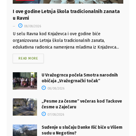
I ove godine Letnja škola tradicionalnih zanata
u Ravni
08/08/2026
U selu Ravna kod Knjaževca i ove godine biće
organizovana Letnja škola tradicionalnih zanata,
edukativna radionica namenjena mladima iz Knjaževca...
READ MORE
U Vražogrncu počela Smotra narodnih
običaja „Vražogrnački točak“
08/08/2026
„Pesme za česme“ večeras kod Tackove
česme u Zaječaru
07/08/2026
Suđenje u slučaju Danke Ilić biće u Višem
sudu u Negotinu?