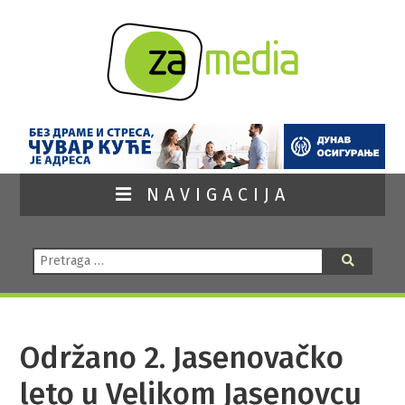
NAVIGACIJA
Pretraga:
Pretraga
Održano 2. Jasenovačko
leto u Velikom Jasenovcu