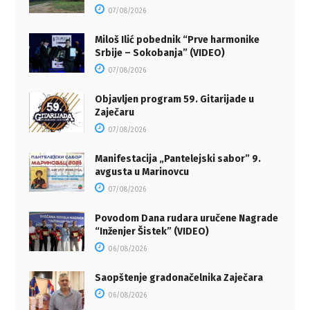
07/08/2026
Miloš Ilić pobednik “Prve harmonike
Srbije – Sokobanja” (VIDEO)
07/08/2026
Objavljen program 59. Gitarijade u
Zaječaru
07/08/2026
Manifestacija „Pantelejski sabor” 9.
avgusta u Marinovcu
07/08/2026
Povodom Dana rudara uručene Nagrade
“Inženjer Šistek” (VIDEO)
06/08/2026
Saopštenje gradonačelnika Zaječara
06/08/2026