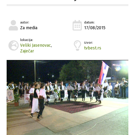
autor:
datum:
Za media
17/08/2015
lokacija:
izvor:
Veliki Jasenovac
,
tvbest.rs
Zaječar