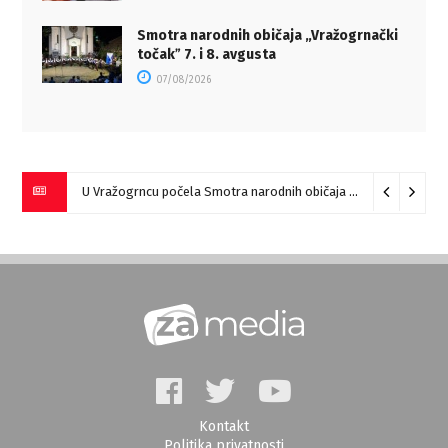
Smotra narodnih običaja „Vražogrnački
točakˮ 7. i 8. avgusta
07/08/2026
U Vražogrncu počela Smotra narodnih običaja „Vražogrnački točak“
Kontakt
Politika privatnosti