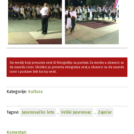
Svi mediji koji preuzmu vest ili fotografiju sa portala Za media u obavezi su
da navedu izvor. Ukoliko je preneta integralna vest,u obavezi su da navedu
izvor i postave link ka toj vesti.
Kategorije:
Kultura
Tagovi:
Jasenovačko leto
,
Veliki Jasenovac
,
Zaječar
Komentari