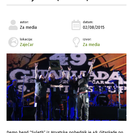
autor:
datum:
Za media
02/08/2015
lokacija:
izvor:
Zaječar
Za media
Demo bend “Syleth” iz Hrvatske pobednik je 49. Gitarijade po