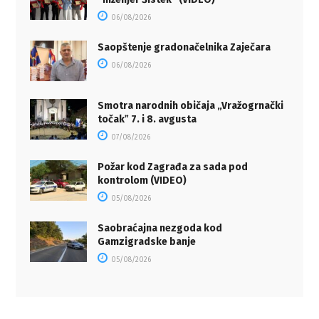
06/08/2026
Saopštenje gradonačelnika Zaječara
06/08/2026
Smotra narodnih običaja „Vražogrnački
točakˮ 7. i 8. avgusta
07/08/2026
Požar kod Zagrađa za sada pod
kontrolom (VIDEO)
05/08/2026
Saobraćajna nezgoda kod
Gamzigradske banje
05/08/2026