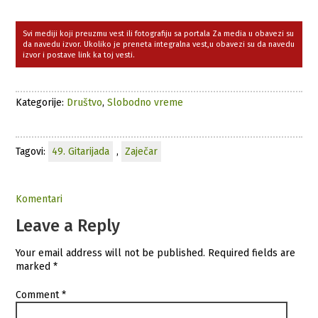
Svi mediji koji preuzmu vest ili fotografiju sa portala Za media u obavezi su
da navedu izvor. Ukoliko je preneta integralna vest,u obavezi su da navedu
izvor i postave link ka toj vesti.
Kategorije:
Društvo
,
Slobodno vreme
Tagovi:
49. Gitarijada
,
Zaječar
Komentari
Leave a Reply
Your email address will not be published.
Required fields are
marked
*
Comment
*