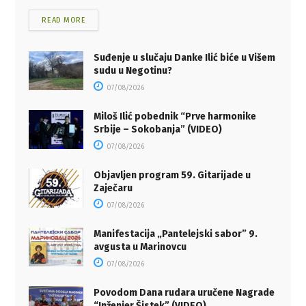
READ MORE
Suđenje u slučaju Danke Ilić biće u Višem
sudu u Negotinu?
07/08/2026
Miloš Ilić pobednik “Prve harmonike
Srbije – Sokobanja” (VIDEO)
07/08/2026
Objavljen program 59. Gitarijade u
Zaječaru
07/08/2026
Manifestacija „Pantelejski sabor” 9.
avgusta u Marinovcu
07/08/2026
Povodom Dana rudara uručene Nagrade
“Inženjer Šistek” (VIDEO)