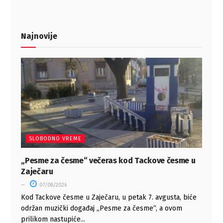
Najnovije
SLOBODNO VREME
„Pesme za česme“ večeras kod Tackove česme u
Zaječaru
07/08/2026
Kod Tackove česme u Zaječaru, u petak 7. avgusta, biće
održan muzički događaj „Pesme za česme“, a ovom
prilikom nastupiće...