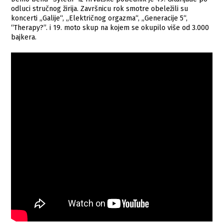
odluci stručnog žirija. Završnicu rok smotre obeležili su
koncerti „Galije“, „Električnog orgazma“, „Generacije 5“,
“Therapy?”. i 19. moto skup na kojem se okupilo više od 3.000
bajkera.