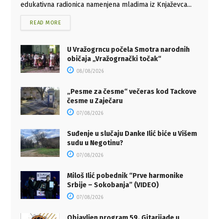
edukativna radionica namenjena mladima iz Knjaževca...
READ MORE
U Vražogrncu počela Smotra narodnih
običaja „Vražogrnački točak“
08/08/2026
„Pesme za česme“ večeras kod Tackove
česme u Zaječaru
07/08/2026
Suđenje u slučaju Danke Ilić biće u Višem
sudu u Negotinu?
07/08/2026
Miloš Ilić pobednik “Prve harmonike
Srbije – Sokobanja” (VIDEO)
07/08/2026
Objavljen program 59. Gitarijade u