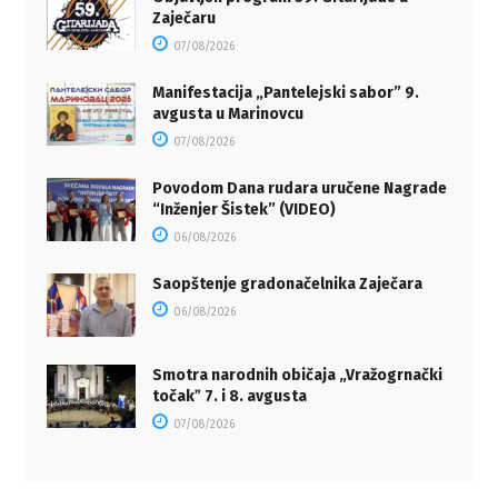
Zaječaru
07/08/2026
Manifestacija „Pantelejski sabor” 9.
avgusta u Marinovcu
07/08/2026
Povodom Dana rudara uručene Nagrade
“Inženjer Šistek” (VIDEO)
06/08/2026
Saopštenje gradonačelnika Zaječara
06/08/2026
Smotra narodnih običaja „Vražogrnački
točakˮ 7. i 8. avgusta
07/08/2026