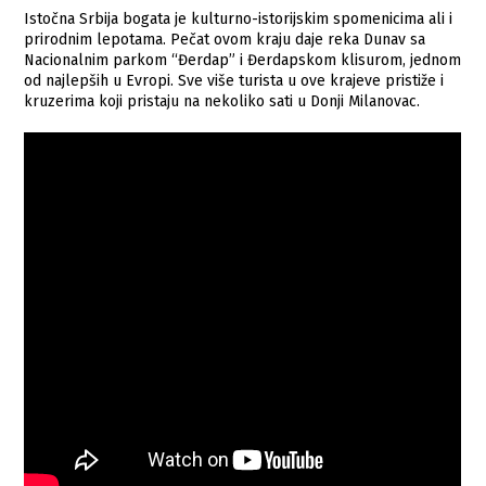
Istočna Srbija bogata je kulturno-istorijskim spomenicima ali i
prirodnim lepotama. Pečat ovom kraju daje reka Dunav sa
Nacionalnim parkom “Đerdap” i Đerdapskom klisurom, jednom
od najlepših u Evropi. Sve više turista u ove krajeve pristiže i
kruzerima koji pristaju na nekoliko sati u Donji Milanovac.