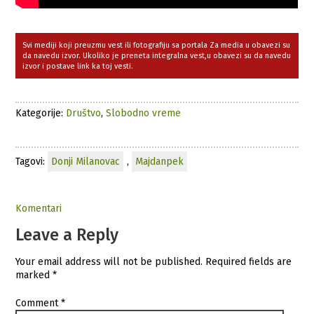
Svi mediji koji preuzmu vest ili fotografiju sa portala Za media u obavezi su
da navedu izvor. Ukoliko je preneta integralna vest,u obavezi su da navedu
izvor i postave link ka toj vesti.
Kategorije:
Društvo
,
Slobodno vreme
Tagovi:
Donji Milanovac
,
Majdanpek
Komentari
Leave a Reply
Your email address will not be published.
Required fields are
marked
*
Comment
*