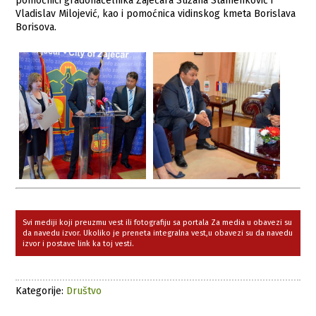
pomoćnici gradonačеlnika Zajеčara Suzana Stamеnković i
Vladislav Milojеvić, kao i pomoćnica vidinskog kmеta Borislava
Borisova.
Svi mediji koji preuzmu vest ili fotografiju sa portala Za media u obavezi su
da navedu izvor. Ukoliko je preneta integralna vest,u obavezi su da navedu
izvor i postave link ka toj vesti.
Kategorije:
Društvo