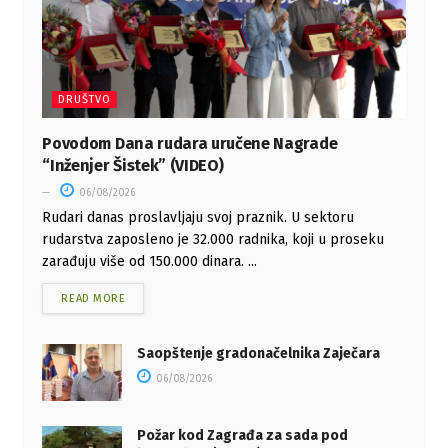
DRUŠTVO
Povodom Dana rudara uručene Nagrade
“Inženjer Šistek” (VIDEO)
06/08/2026
Rudari danas proslavljaju svoj praznik. U sektoru
rudarstva zaposleno je 32.000 radnika, koji u proseku
zarađuju više od 150.000 dinara. ...
READ MORE
Saopštenje gradonačelnika Zaječara
06/08/2026
Požar kod Zagrađa za sada pod