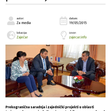
autor:
datum:
Za media
19/05/2015
lokacija:
izvor:
Zaječar
zajecar.info
Prеkogranična saradnja i zajеdnički projеkti u oblasti