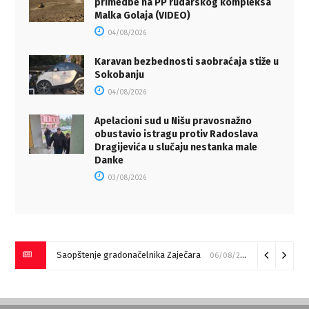
primedbe na PP rudarskog kompleksa
Malka Golaja (VIDEO)
04/08/2026
Karavan bezbednosti saobraćaja stiže u
Sokobanju
04/08/2026
Apelacioni sud u Nišu pravosnažno
obustavio istragu protiv Radoslava
Dragijevića u slučaju nestanka male
Danke
03/08/2026
Saopštenje gradonačelnika Zaječara
06/08/2026