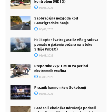
kontrolom (VIDEO)
05/08/2026
Saobraćajna nezgoda kod
Gamzigradske banje
05/08/2026
Helikopter i vatrogasci iz više gradova
pomažu u gašenju požara na istoku
Srbije (VIDEO)
05/08/2026
Preporuke ZZJZ TIMOK za period
ekstremnih vrućina
05/08/2026
Praznik harmonike u Sokobanji
05/08/2026
Građani i ekološka udruženja podneli