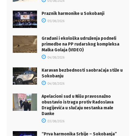
05/08/2026
Praznik harmonike u Sokobanji
05/08/2026
Građani i ekološka udruženja podneli
primedbe na PP rudarskog kompleksa
Malka Golaja (VIDEO)
04/08/2026
Karavan bezbednosti saobraćaja stiže u
Sokobanju
04/08/2026
Apelacioni sud u Nišu pravosnažno
obustavio istragu protiv Radoslava
Dragijevića u slučaju nestanka male
Danke
03/08/2026
“Prva harmonika Srbije – Sokobanja”