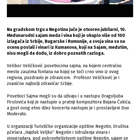
Na gradskom trgu u Negotinu juče je otvoren jubilarni, 10.
Međunarodni sajam meda i vina koji je okupio više od 100
izlagača iz Srbije, Bugarske i Rumunije, a svoja vina su na
ocenu poslali i vinari iz Kumanova, koji na Sajam, međutim,
nisu mogli da dođu, iz dobro poznatih razloga.
Velibor Veličković posetiocima sajma, na kojem centralno
mesto zauzima fontana na kojoj se toči crno vino iz ovog
regiona, pozdravio je zdravicom. Profesor Veličković je i
zvanično najbolji zdravičar Srbije.
Posetioci Sajma mogli su da uživaju i u nastupu Dragoljuba
Firulovića koji je nastupio u pratnji kompozitora Bojana Čukića,
a gost ovog etno džez koncerta nastupio je i proslavljeni Duo
Moderato.
U organizaciji Turističke organizacije opštine Negotin, Društva
pčelara „Hajduk Veljko“ Negotin i Udruženja vinara i
vinogradara, pod pokroviteljstvom opštine Negotin, sajam se