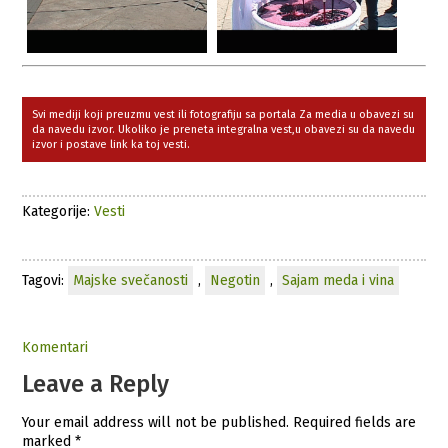
Svi mediji koji preuzmu vest ili fotografiju sa portala Za media u obavezi su
da navedu izvor. Ukoliko je preneta integralna vest,u obavezi su da navedu
izvor i postave link ka toj vesti.
Kategorije:
Vesti
Tagovi:
Majske svečanosti
,
Negotin
,
Sajam meda i vina
Komentari
Leave a Reply
Your email address will not be published.
Required fields are
marked
*