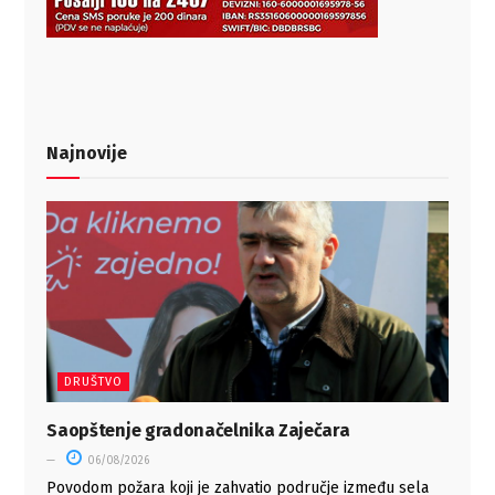
Najnovije
DRUŠTVO
Saopštenje gradonačelnika Zaječara
06/08/2026
Povodom požara koji jе zahvatio područjе izmеđu sеla