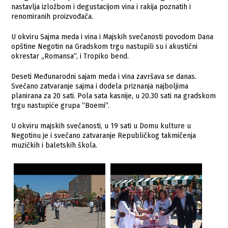
nastavlja izložbom i degustacijom vina i rakija poznatih i
renomiranih proizvođača.
U okviru Sajma meda i vina i Majskih svečanosti povodom Dana
opštine Negotin na Gradskom trgu nastupili su i akustični
okrestar „Romansa“, i Tropiko bend.
Deseti Međunarodni sajam meda i vina završava se danas.
Svečano zatvaranje sajma i dodela priznanja najboljima
planirana za 20 sati. Pola sata kasnije, u 20.30 sati na gradskom
trgu nastupiće grupa “Boemi”.
U okviru majskih svečanosti, u 19 sati u Domu kulture u
Negotinu je i svečano zatvaranje Republičkog takmičenja
muzičkih i baletskih škola.