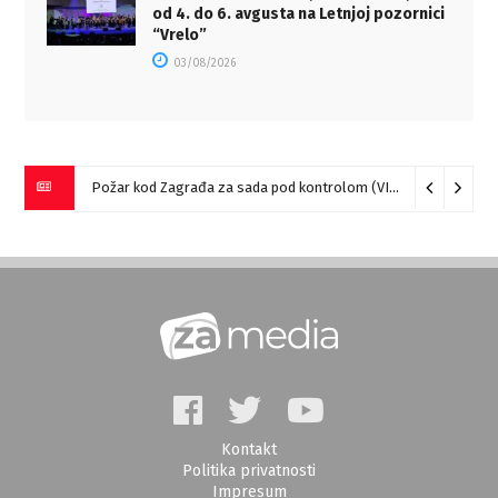
od 4. do 6. avgusta na Letnjoj pozornici
“Vrelo”
03/08/2026
Požar kod Zagrađa za sada pod kontrolom (VIDEO)
05/08/20
Kontakt
Politika privatnosti
Impresum