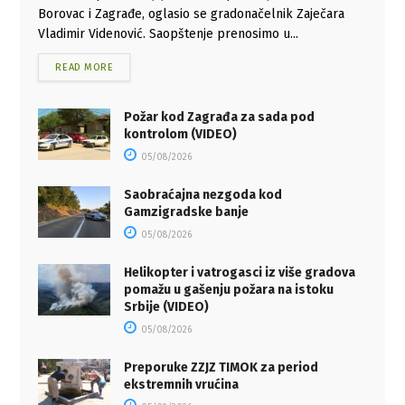
Borovac i Zagrađе, oglasio se gradonačelnik Zaječara
Vladimir Videnović. Saopštenje prenosimo u...
READ MORE
Požar kod Zagrađa za sada pod
kontrolom (VIDEO)
05/08/2026
Saobraćajna nezgoda kod
Gamzigradske banje
05/08/2026
Helikopter i vatrogasci iz više gradova
pomažu u gašenju požara na istoku
Srbije (VIDEO)
05/08/2026
Preporuke ZZJZ TIMOK za period
ekstremnih vrućina