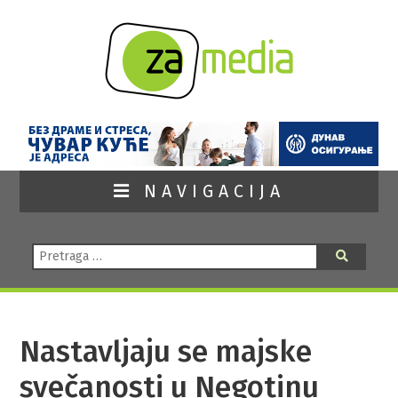
NAVIGACIJA
Pretraga:
Pretraga
Nastavljaju se majske
svečanosti u Negotinu