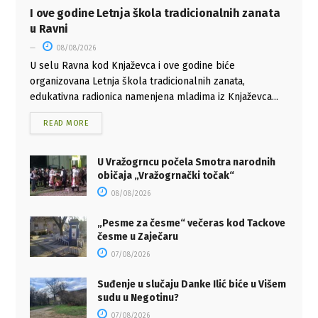
I ove godine Letnja škola tradicionalnih zanata
u Ravni
08/08/2026
U selu Ravna kod Knjaževca i ove godine biće
organizovana Letnja škola tradicionalnih zanata,
edukativna radionica namenjena mladima iz Knjaževca...
READ MORE
U Vražogrncu počela Smotra narodnih
običaja „Vražogrnački točak“
08/08/2026
„Pesme za česme“ večeras kod Tackove
česme u Zaječaru
07/08/2026
Suđenje u slučaju Danke Ilić biće u Višem
sudu u Negotinu?
07/08/2026