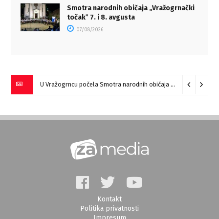
Smotra narodnih običaja „Vražogrnački
točakˮ 7. i 8. avgusta
07/08/2026
U Vražogrncu počela Smotra narodnih običaja „Vražogrnački točak“
Kontakt
Politika privatnosti
Impresum