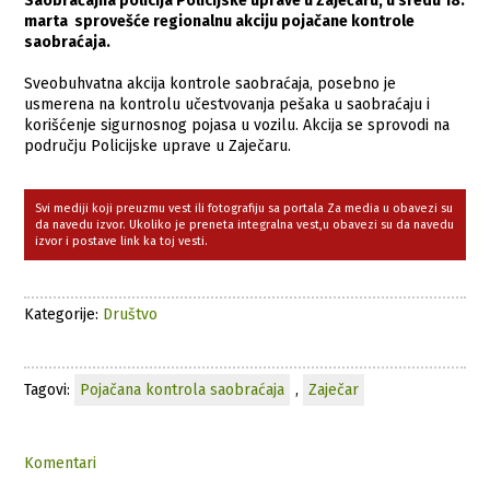
Saobraćajna policija Policijske uprave u Zaječaru, u sredu 18.
marta sprovešće regionalnu akciju pojačane kontrole
saobraćaja.
Sveobuhvatna akcija kontrole saobraćaja, posebno je
usmerena na kontrolu učestvovanja pešaka u saobraćaju i
korišćenje sigurnosnog pojasa u vozilu. Akcija se sprovodi na
području Policijske uprave u Zaječaru.
Svi mediji koji preuzmu vest ili fotografiju sa portala Za media u obavezi su
da navedu izvor. Ukoliko je preneta integralna vest,u obavezi su da navedu
izvor i postave link ka toj vesti.
Kategorije:
Društvo
Tagovi:
Pojačana kontrola saobraćaja
,
Zaječar
Komentari