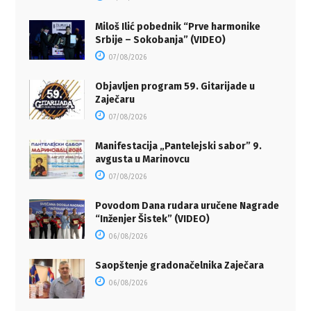
Miloš Ilić pobednik “Prve harmonike
Srbije – Sokobanja” (VIDEO)
07/08/2026
Objavljen program 59. Gitarijade u
Zaječaru
07/08/2026
Manifestacija „Pantelejski sabor” 9.
avgusta u Marinovcu
07/08/2026
Povodom Dana rudara uručene Nagrade
“Inženjer Šistek” (VIDEO)
06/08/2026
Saopštenje gradonačelnika Zaječara
06/08/2026