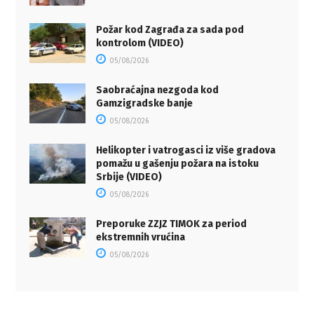
Požar kod Zagrađa za sada pod
kontrolom (VIDEO)
05/08/2026
Saobraćajna nezgoda kod
Gamzigradske banje
05/08/2026
Helikopter i vatrogasci iz više gradova
pomažu u gašenju požara na istoku
Srbije (VIDEO)
05/08/2026
Preporuke ZZJZ TIMOK za period
ekstremnih vrućina
05/08/2026