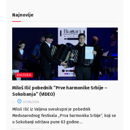
Najnovije
KULTURA
Miloš Ilić pobednik “Prve harmonike Srbije –
Sokobanja” (VIDEO)
07/08/2026
Miloš Ilić iz Valjeva sveukupni je pobednik
Međunarodnog festivala „Prva harmonika Srbije“, koji se
u Sokobanji održava pune 63 godine....