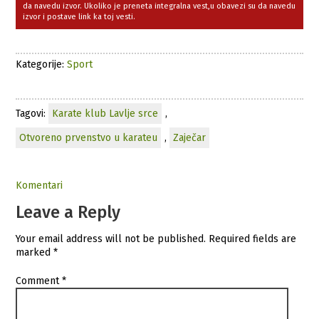
da navedu izvor. Ukoliko je preneta integralna vest,u obavezi su da navedu
izvor i postave link ka toj vesti.
Kategorije:
Sport
Tagovi:
Karate klub Lavlje srce
,
Otvoreno prvenstvo u karateu
,
Zaječar
Komentari
Leave a Reply
Your email address will not be published.
Required fields are
marked
*
Comment
*