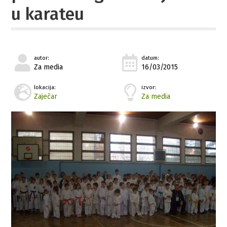
u karateu
autor:
datum:
Za media
16/03/2015
lokacija:
izvor:
Zaječar
Za media