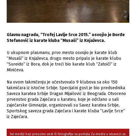
Glavnu nagradu, “Trofej Lavlje Srce 2015.” osvojio je Đorđe
Stefanović iz karate kluba “Musaši” iz Knjaževca.
U ukupnom plasmanu, prvo mesto osvojio je karate klub
“Musaši” iz Knjaževca, drugo mesto pripalo je karate klubu
“Sureido” iz Bora, dok je treći bio karate klub “Zatoiči” iz
Minićeva.
Na ovom takmičenju je učestvovalo 9 klubova sa oko 150
takmičara iz istočne Srbije. Specijalni gost je bio predsednika
Saveza karatea Srbije Dragan Mijailović iz Beograda. Otvoreno
prvenstvo grada Zaječara u karateu, koje je održano u sali
zaječarske Gimnazije, organizovali su Savez karatea Srbije,
Sportskog saveza grada Zaječara i karate kluba “Lavlje Srce”
iz Zaječara.
Svi mediji koji preuzmu vest ili fotografiju sa portala Za media u obavezi su