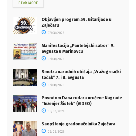
READ MORE
Objavljen program 59. Gitarijade u
Zaječaru
07/08/2026
Manifestacija „Pantelejski sabor” 9.
avgusta u Marinovcu
07/08/2026
Smotra narodnih običaja „Vražogrnački
točakˮ 7. i 8. avgusta
07/08/2026
Povodom Dana rudara uručene Nagrade
“Inženjer Šistek” (VIDEO)
06/08/2026
Saopštenje gradonačelnika Zaječara
06/08/2026