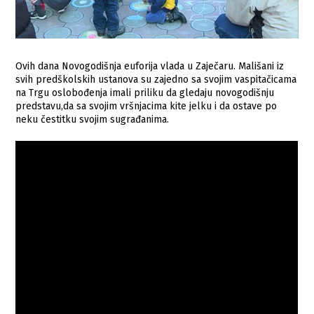
Ovih dana Novogodišnja euforija vlada u Zaječaru. Mališani iz
svih predškolskih ustanova su zajedno sa svojim vaspitačicama
na Trgu oslobođenja imali priliku da gledaju novogodišnju
predstavu,da sa svojim vršnjacima kite jelku i da ostave po
neku čestitku svojim sugrađanima.