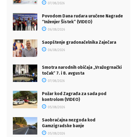
07/08/2026
Povodom Dana rudara uručene Nagrade
“Inženjer Šistek” (VIDEO)
06/08/2026
Saopštenje gradonačelnika Zaječara
06/08/2026
Smotra narodnih običaja „Vražogrnački
točakˮ 7. i 8. avgusta
07/08/2026
Požar kod Zagrađa za sada pod
kontrolom (VIDEO)
05/08/2026
Saobraćajna nezgoda kod
Gamzigradske banje
05/08/2026