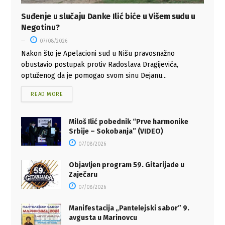
Suđenje u slučaju Danke Ilić biće u Višem sudu u
Negotinu?
07/08/2026
Nakon što je Apelacioni sud u Nišu pravosnažno
obustavio postupak protiv Radoslava Dragijevića,
optuženog da je pomogao svom sinu Dejanu...
READ MORE
Miloš Ilić pobednik “Prve harmonike
Srbije – Sokobanja” (VIDEO)
07/08/2026
Objavljen program 59. Gitarijade u
Zaječaru
07/08/2026
Manifestacija „Pantelejski sabor” 9.
avgusta u Marinovcu