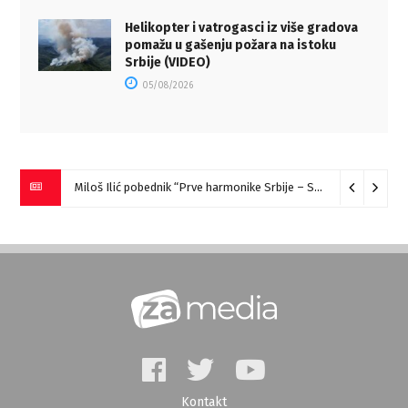
Helikopter i vatrogasci iz više gradova
pomažu u gašenju požara na istoku
Srbije (VIDEO)
05/08/2026
Miloš Ilić pobednik “Prve harmonike Srbije – Sokobanja” (VIDEO)
Kontakt