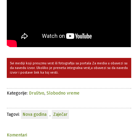
Svi mediji koji preuzmu vest ili fotografiju sa portala Za media u obavezi su
da navedu izvor. Ukoliko je preneta integralna vest,u obavezi su da navedu
izvor i postave link ka toj vesti.
Kategorije:
Društvo
,
Slobodno vreme
Tagovi:
Nova godina
,
Zaječar
Komentari