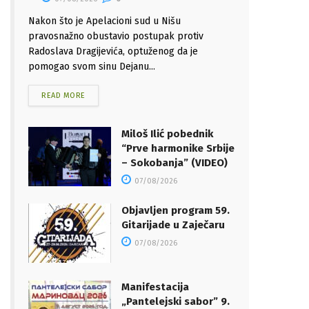
Nakon što je Apelacioni sud u Nišu
pravosnažno obustavio postupak protiv
Radoslava Dragijevića, optuženog da je
pomogao svom sinu Dejanu...
READ MORE
Miloš Ilić pobednik
“Prve harmonike Srbije
– Sokobanja” (VIDEO)
07/08/2026
Objavljen program 59.
Gitarijade u Zaječaru
07/08/2026
Manifestacija
„Pantelejski sabor” 9.