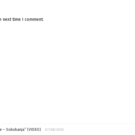
he next time I comment.
ije – Sokobanja” (VIDEO)
07/08/2026