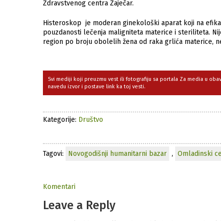
Zdravstvenog centra Zaječar.
Histeroskop je moderan ginekološki aparat koji na efika
pouzdanosti lečenja maligniteta materice i steriliteta. Ni
region po broju obolelih žena od raka grlića materice, n
Svi mediji koji preuzmu vest ili fotografiju sa portala Za media u ob
navedu izvor i postave link ka toj vesti.
Kategorije:
Društvo
Tagovi:
Novogodišnji humanitarni bazar
,
Omladinski cen
Komentari
Leave a Reply