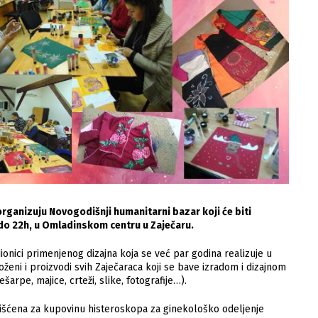
 organizuju Novogodišnji humanitarni bazar koji će biti
do 22h, u Omladinskom centru u Zaječaru.
onici primenjenog dizajna koja se već par godina realizuje u
eni i proizvodi svih Zaječaraca koji se bave izradom i dizajnom
šarpe, majice, crteži, slike, fotografije…).
rišćena za kupovinu histeroskopa za ginekološko odeljenje