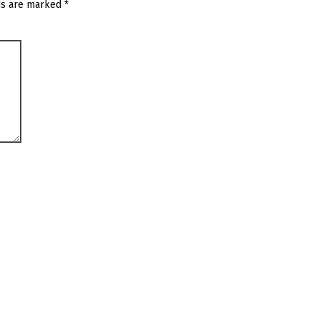
ds are marked
*