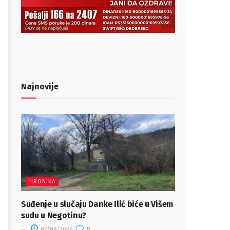
Najnovije
HRONIKA
Suđenje u slučaju Danke Ilić biće u Višem
sudu u Negotinu?
07/08/2026
0