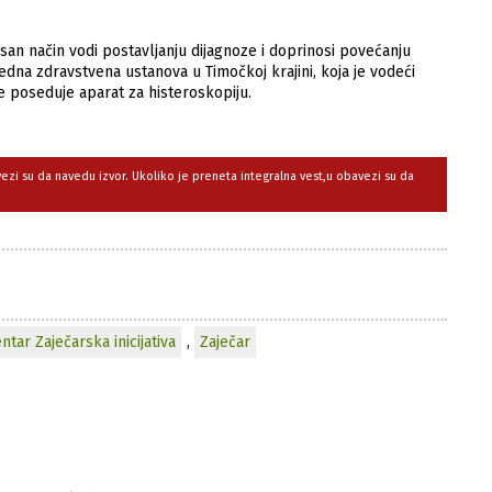
san način vodi postavljanju dijagnoze i doprinosi povećanju
jedna zdravstvena ustanova u Timočkoj krajini, koja je vodeći
e poseduje aparat za histeroskopiju.
avezi su da navedu izvor. Ukoliko je preneta integralna vest,u obavezi su da
tar Zaječarska inicijativa
,
Zaječar