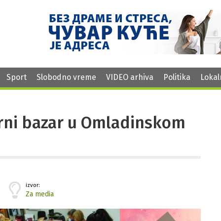
Sport
Slobodno vreme
VIDEO arhiva
Politika
Lokal
rni bazar u Omladinskom
izvor:
Za media