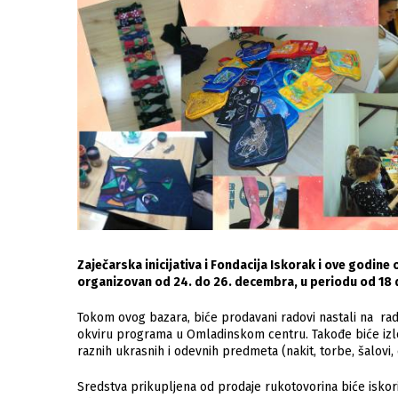
Zaječarska inicijativa i Fondacija Iskorak i ove godine
organizovan od 24. do 26. decembra, u periodu od 18 
Tokom ovog bazara, biće prodavani radovi nastali na radi
okviru programa u Omladinskom centru. Takođe biće izlož
raznih ukrasnih i odevnih predmeta (nakit, torbe, šalovi, e
Sredstva prikupljena od prodaje rukotovorina biće isko