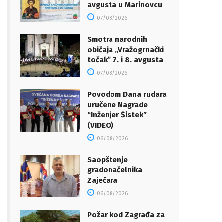
avgusta u Marinovcu
07/08/2026
Smotra narodnih
običaja „Vražogrnački
točakˮ 7. i 8. avgusta
07/08/2026
Povodom Dana rudara
uručene Nagrade
“Inženjer Šistek”
(VIDEO)
06/08/2026
Saopštenje
gradonačelnika
Zaječara
06/08/2026
Požar kod Zagrađa za