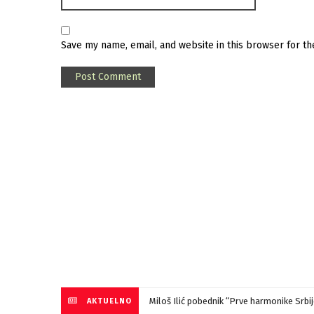
Save my name, email, and website in this browser for t
Miloš Ilić pobednik “Prve harmonike Srb
AKTUELNO