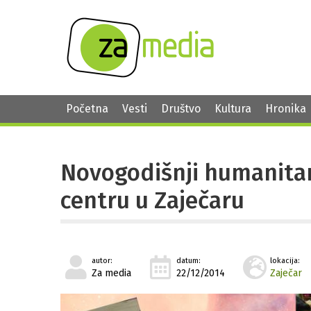
Početna
Vesti
Društvo
Kultura
Hronika
Novogodišnji humanita
centru u Zaječaru
autor:
datum:
lokacija:
Za media
22/12/2014
Zaječar