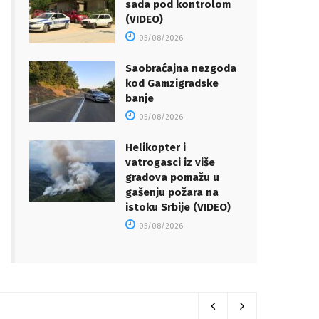
sada pod kontrolom
(VIDEO)
05/08/2026
Saobraćajna nezgoda
kod Gamzigradske
banje
05/08/2026
Helikopter i
vatrogasci iz više
gradova pomažu u
gašenju požara na
istoku Srbije (VIDEO)
05/08/2026