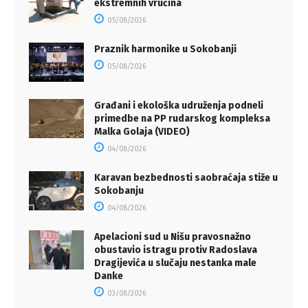
ekstremnih vrućina
05/08/2026
Praznik harmonike u Sokobanji
05/08/2026
Građani i ekološka udruženja podneli
primedbe na PP rudarskog kompleksa
Malka Golaja (VIDEO)
04/08/2026
Karavan bezbednosti saobraćaja stiže u
Sokobanju
04/08/2026
Apelacioni sud u Nišu pravosnažno
obustavio istragu protiv Radoslava
Dragijevića u slučaju nestanka male
Danke
03/08/2026