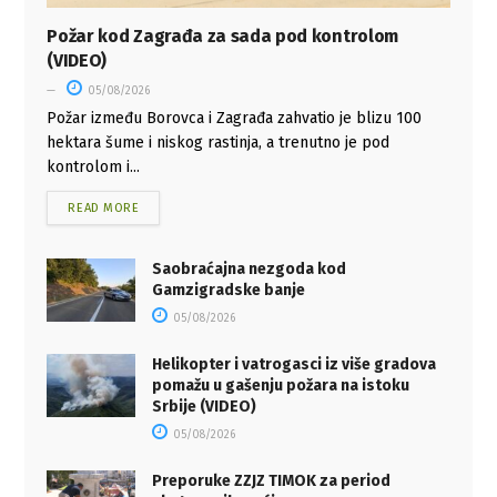
Požar kod Zagrađa za sada pod kontrolom
(VIDEO)
05/08/2026
Požar između Borovca i Zagrađa zahvatio je blizu 100
hektara šume i niskog rastinja, a trenutno je pod
kontrolom i...
READ MORE
Saobraćajna nezgoda kod
Gamzigradske banje
05/08/2026
Helikopter i vatrogasci iz više gradova
pomažu u gašenju požara na istoku
Srbije (VIDEO)
05/08/2026
Preporuke ZZJZ TIMOK za period