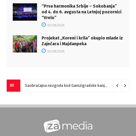
“Prva harmonika Srbije – Sokobanja”
od 4. do 6. avgusta na Letnjoj pozornici
“Vrelo”
03/08/2026
Projekat „Koreni i krila“ okupio mlade iz
Zaječara i Majdanpeka
03/08/2026
Saobraćajna nezgoda kod Gamzigradske banje
05/08/2026