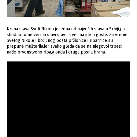
Krsna slava Sveti Nikola je jedna od najvećih slava u Srbiji,pa
shodno tome većina slavi slavu,a većina ide u goste. Za vreme
Svetog Nikole i božićnog posta pržionice i ribarnice su
prepune mušterija,jer svako gleda da se na njegovoj trpezi
nađe prvenstveno riba,a onda i druga posna hrana.