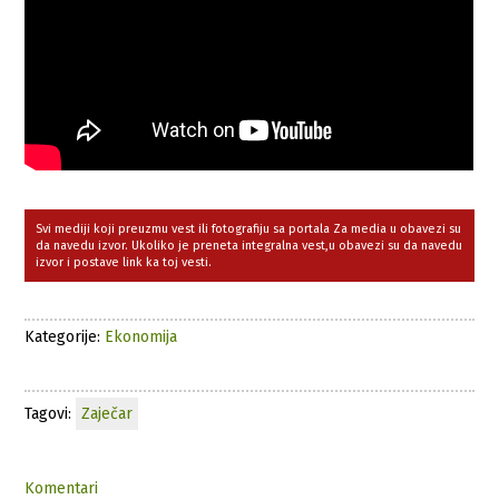
Svi mediji koji preuzmu vest ili fotografiju sa portala Za media u obavezi su
da navedu izvor. Ukoliko je preneta integralna vest,u obavezi su da navedu
izvor i postave link ka toj vesti.
Kategorije:
Ekonomija
Tagovi:
Zaječar
Komentari