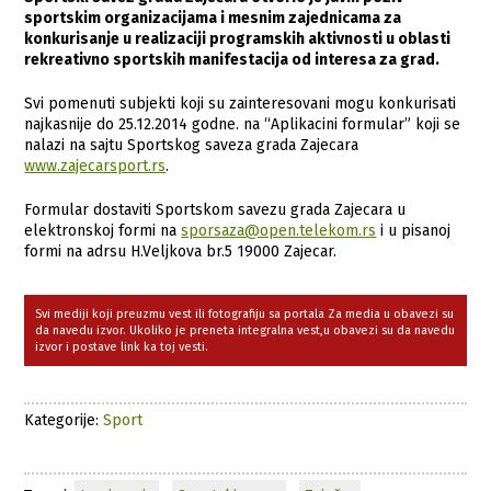
sportskim organizacijama i mesnim zajednicama za
konkurisanje u realizaciji programskih aktivnosti u oblasti
rekreativno sportskih manifestacija od interesa za grad.
Svi pomenuti subjekti koji su zainteresovani mogu konkurisati
najkasnije do 25.12.2014 godne. na “Aplikacini formular” koji se
nalazi na sajtu Sportskog saveza grada Zajecara
www.zajecarsport.rs
.
Formular dostaviti Sportskom savezu grada Zajecara u
elektronskoj formi na
sporsaza@open.telekom.rs
i u pisanoj
formi na adrsu H.Veljkova br.5 19000 Zajecar.
Svi mediji koji preuzmu vest ili fotografiju sa portala Za media u obavezi su
da navedu izvor. Ukoliko je preneta integralna vest,u obavezi su da navedu
izvor i postave link ka toj vesti.
Kategorije:
Sport