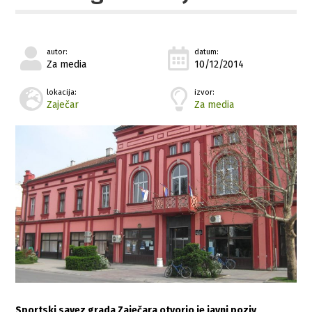
autor:
datum:
Za media
10/12/2014
lokacija:
izvor:
Zaječar
Za media
Sportski savez grada Zaječara otvorio je javni poziv