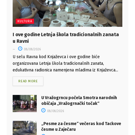
KULTURA
I ove godine Letnja škola tradicionalnih zanata
u Ravni
08/08/2026
U selu Ravna kod Knjaževca i ove godine biće
organizovana Letnja škola tradicionalnih zanata,
edukativna radionica namenjena mladima iz Knjaževca...
READ MORE
U Vražogrncu počela Smotra narodnih
običaja „Vražogrnački točak“
08/08/2026
„Pesme za česme“ večeras kod Tackove
česme u Zaječaru