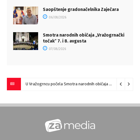
Saopštenje gradonačelnika Zaječara
06/08/2026
Smotra narodnih običaja „Vražogrnački
točakˮ 7. i 8. avgusta
07/08/2026
U Vražogrncu počela Smotra narodnih običaja „Vražogrnački točak“