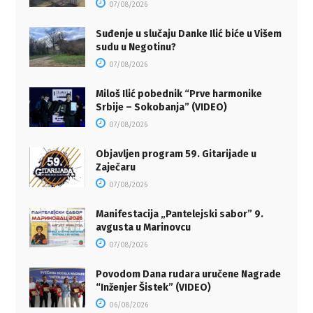
07/08/2026
Suđenje u slučaju Danke Ilić biće u Višem
sudu u Negotinu?
07/08/2026
Miloš Ilić pobednik “Prve harmonike
Srbije – Sokobanja” (VIDEO)
07/08/2026
Objavljen program 59. Gitarijade u
Zaječaru
07/08/2026
Manifestacija „Pantelejski sabor” 9.
avgusta u Marinovcu
07/08/2026
Povodom Dana rudara uručene Nagrade
“Inženjer Šistek” (VIDEO)
06/08/2026