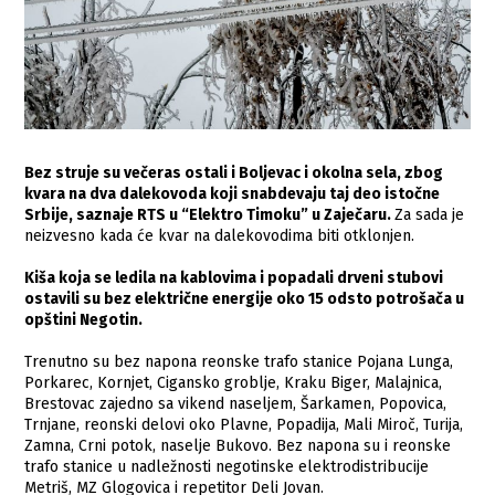
Bez struje su večeras ostali i Boljevac i okolna sela, zbog
kvara na dva dalekovoda koji snabdevaju taj deo istočne
Srbije, saznaje RTS u “Elektro Timoku” u Zaječaru.
Za sada je
neizvesno kada će kvar na dalekovodima biti otklonjen.
Kiša koja se ledila na kablovima i popadali drveni stubovi
ostavili su bez električne energije oko 15 odsto potrošača u
opštini Negotin.
Trenutno su bez napona reonske trafo stanice Pojana Lunga,
Porkarec, Kornjet, Cigansko groblje, Kraku Biger, Malajnica,
Brestovac zajedno sa vikend naseljem, Šarkamen, Popovica,
Trnjane, reonski delovi oko Plavne, Popadija, Mali Miroč, Turija,
Zamna, Crni potok, naselje Bukovo. Bez napona su i reonske
trafo stanice u nadležnosti negotinske elektrodistribucije
Metriš, MZ Glogovica i repetitor Deli Jovan.