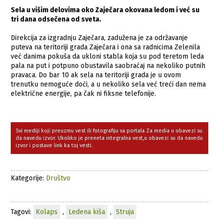
Sela u višim delovima oko Zaječara okovana ledom i već su
tri dana odsečena od sveta.
Direkcija za izgradnju Zaječara, zadužena je za održavanje
puteva na teritoriji grada Zaječara i ona sa radnicima Zelenila
već danima pokuša da ukloni stabla koja su pod teretom leda
pala na put i potpuno obustavila saobraćaj na nekoliko putnih
pravaca. Do bar 10 ak sela na teritoriji grada je u ovom
trenutku nemoguće doći, a u nekoliko sela već treći dan nema
električne energije, pa čak ni fiksne telefonije.
Svi mediji koji preuzmu vest ili fotografiju sa portala Za media u obavezi su
da navedu izvor. Ukoliko je preneta integralna vest,u obavezi su da navedu
izvor i postave link ka toj vesti.
Kategorije:
Društvo
Tagovi:
Kolaps
,
Ledena kiša
,
Struja