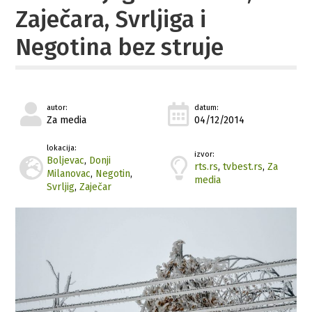
Zaječara, Svrljiga i
Negotina bez struje
autor:
datum:
Za media
04/12/2014
lokacija:
izvor:
Boljevac
,
Donji
rts.rs
,
tvbest.rs
,
Za
Milanovac
,
Negotin
,
media
Svrljig
,
Zaječar