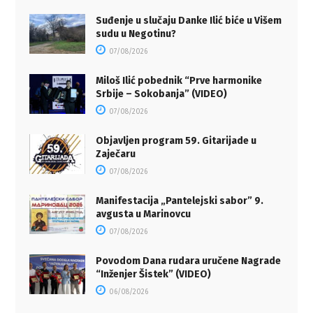
Suđenje u slučaju Danke Ilić biće u Višem
sudu u Negotinu?
07/08/2026
Miloš Ilić pobednik “Prve harmonike
Srbije – Sokobanja” (VIDEO)
07/08/2026
Objavljen program 59. Gitarijade u
Zaječaru
07/08/2026
Manifestacija „Pantelejski sabor” 9.
avgusta u Marinovcu
07/08/2026
Povodom Dana rudara uručene Nagrade
“Inženjer Šistek” (VIDEO)
06/08/2026