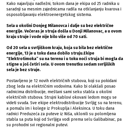
Kako najavljuju nadležni, tokom dana je ekipa od 25 radnika u
saradnji sa mesnim zajednicama radila na otklanjanju kvarova i
osposobljavanju elektroenergetskog sistema.
Sela u okolini Donjeg Milanovca i dalje su bez električne
energije. Večeras je struja došla u Donji Milanovac, a u ovom
kraju struje i vode nije bilo više od 70 sati.
Od 20 sela u svrljiškom kraju, koja su bila bez elektične
energije, 13 je u toku dana dobilo struju.Ekipe
“Elektrotimoka” su na terenu i u toku noći struja bi mogla da
stigne u još četiri sela. U ovom trenutku sedam svrljiških
sela je bez struje.
Postavljeno je 12 novih električnih stubova, koji su pokidani
zbog leda na električnim vodovima. Kako bi olakšali posao
radnicima distribucije, meštani sami seku stabla u okolini
električnih stubova. Strujni kablovi okovani ledom mogu se
videti svuda. Sve ekipe elektrodistribucije Svrljig su na terenu,
a pomažu im i kolege iz Prokuplja i Aleksinca. U toku dana
radnici Preduzeća za puteve iz Niša, uklonili su polomljena
stabla sa puta koji od Svrljiga vodi prema selu Galibabinac, pa
su prohodni svi regionalni putevi.