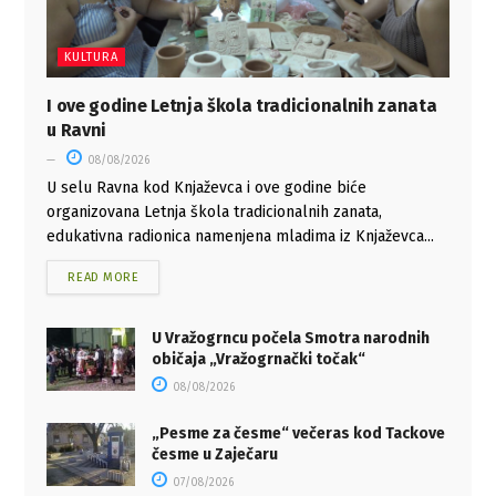
KULTURA
I ove godine Letnja škola tradicionalnih zanata
u Ravni
08/08/2026
U selu Ravna kod Knjaževca i ove godine biće
organizovana Letnja škola tradicionalnih zanata,
edukativna radionica namenjena mladima iz Knjaževca...
READ MORE
U Vražogrncu počela Smotra narodnih
običaja „Vražogrnački točak“
08/08/2026
„Pesme za česme“ večeras kod Tackove
česme u Zaječaru
07/08/2026