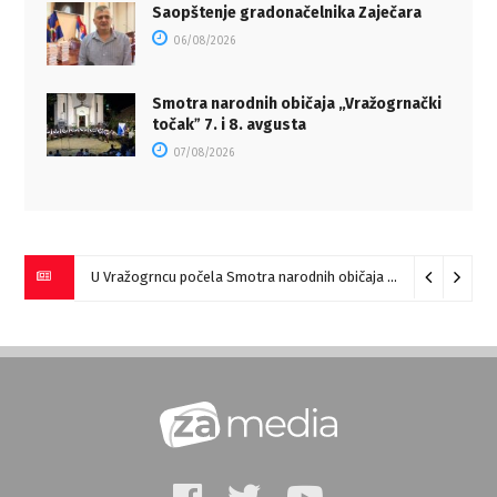
Saopštenje gradonačelnika Zaječara
06/08/2026
Smotra narodnih običaja „Vražogrnački
točakˮ 7. i 8. avgusta
07/08/2026
U Vražogrncu počela Smotra narodnih običaja „Vražogrnački točak“